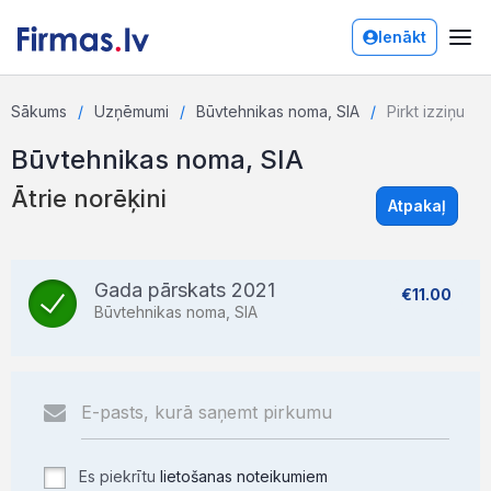
Ienākt
Sākums
Uzņēmumi
Būvtehnikas noma, SIA
Pirkt izziņu
Būvtehnikas noma, SIA
Ātrie norēķini
Atpakaļ
Gada pārskats 2021
€11.00
Būvtehnikas noma, SIA
Es piekrītu
lietošanas noteikumiem