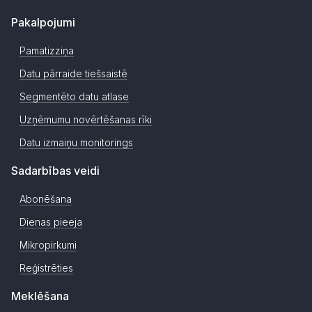
Pakalpojumi
Pamatizziņa
Datu pārraide tiešsaistē
Segmentēto datu atlase
Uzņēmumu novērtēšanas rīki
Datu izmaiņu monitorings
Sadarbības veidi
Abonēšana
Dienas pieeja
Mikropirkumi
Reģistrēties
Meklēšana