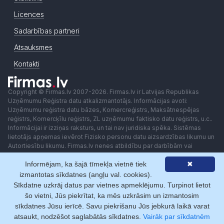
Licences
Sadarbības partneri
Atsauksmes
Kontakti
Copyright © Firmas.lv 2007-2026. Firmas.lv ir Latvijas Republikas
Uzņēmumu Reģistra datu atkalizmantotājs. Informācijas avoti:
Uzņēmumu reģistra datu bāzes, Komercreģistrs, Maksātnespējas
reģistrs, Komercķīlu reģistrs, ZL uzņēmumu faktisko datu reģistrs, u.c..
Informācijai ir izziņas raksturs, un tai nav juridiska spēka. Sistēmas
lietotājs apņemas ievērot Fizisko personu datu aizsardzības likumu un
Autortiesību likumu. Firmas.lv nenes atbildību par darbībām vai
lēmumiem, kas balstīti uz saņemto pakalpojumu. Lietotājam aizliegts
Informējam, ka šajā tīmekļa vietnē tiek
✖
izmantot jebkādas automatizētas sistēmas vai iekārtas (robotus)
piekļuvei sistēmai bez rakstiskas saskaņošanas ar Firmas.lv. Galvenā
izmantotas sīkdatnes (angļu val. cookies).
redaktore: Ingūna Pempere.
Sīkdatne uzkrāj datus par vietnes apmeklējumu. Turpinot lietot
Lietošanas noteikumi
Privātuma politika
Norēķini ar
šo vietni, Jūs piekrītat, ka mēs uzkrāsim un izmantosim
sīkdatnes Jūsu ierīcē. Savu piekrišanu Jūs jebkurā laikā varat
atsaukt, nodzēšot saglabātās sīkdatnes.
Vairāk par sīkdatnēm