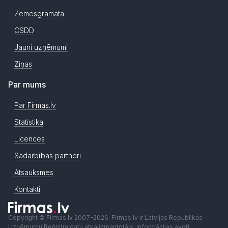
Zemesgrāmata
CSDD
Jauni uzņēmumi
Ziņas
Par mums
Par Firmas.lv
Statistika
Licences
Sadarbības partneri
Atsauksmes
Kontakti
Copyright © Firmas.lv 2007-2026. Firmas.lv ir Latvijas Republikas
Uzņēmumu Reģistra datu atkalizmantotājs. Informācijas avoti: