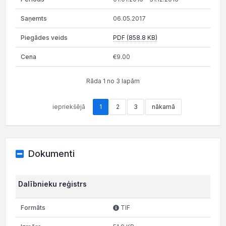
06.05.2017
PDF (858.8 KB)
€9.00
Rāda 1 no 3 lapām
iepriekšējā
1
2
3
nākamā
Dokumenti
Dalībnieku reģistrs
TIF