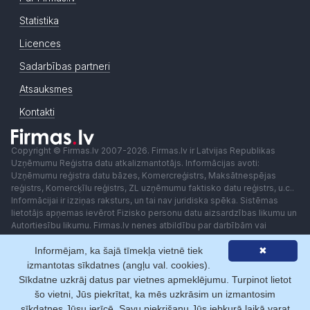
Statistika
Licences
Sadarbības partneri
Atsauksmes
Kontakti
Copyright © Firmas.lv 2007-2026. Firmas.lv ir Latvijas Republikas
Uzņēmumu Reģistra datu atkalizmantotājs. Informācijas avoti:
Uzņēmumu reģistra datu bāzes, Komercreģistrs, Maksātnespējas
reģistrs, Komercķīlu reģistrs, ZL uzņēmumu faktisko datu reģistrs, u.c..
Informācijai ir izziņas raksturs, un tai nav juridiska spēka. Sistēmas
lietotājs apņemas ievērot Fizisko personu datu aizsardzības likumu un
Autortiesību likumu. Firmas.lv nenes atbildību par darbībām vai
lēmumiem, kas balstīti uz saņemto pakalpojumu. Lietotājam aizliegts
izmantot jebkādas automatizētas sistēmas vai iekārtas (robotus)
Informējam, ka šajā tīmekļa vietnē tiek
✖
piekļuvei sistēmai bez rakstiskas saskaņošanas ar Firmas.lv. Galvenā
izmantotas sīkdatnes (angļu val. cookies).
redaktore: Ingūna Pempere.
Sīkdatne uzkrāj datus par vietnes apmeklējumu. Turpinot lietot
Lietošanas noteikumi
Privātuma politika
Norēķini ar
šo vietni, Jūs piekrītat, ka mēs uzkrāsim un izmantosim
sīkdatnes Jūsu ierīcē. Savu piekrišanu Jūs jebkurā laikā varat