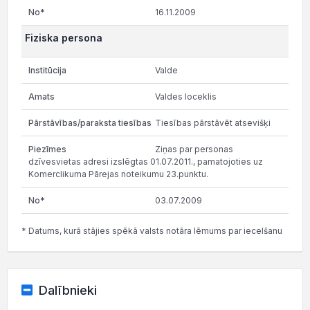
16.11.2009
Fiziska persona
Valde
Valdes loceklis
Tiesības pārstāvēt atsevišķi
Ziņas par personas
dzīvesvietas adresi izslēgtas 01.07.2011., pamatojoties uz
Komerclikuma Pārejas noteikumu 23.punktu.
03.07.2009
* Datums, kurā stājies spēkā valsts notāra lēmums par iecelšanu
Dalībnieki