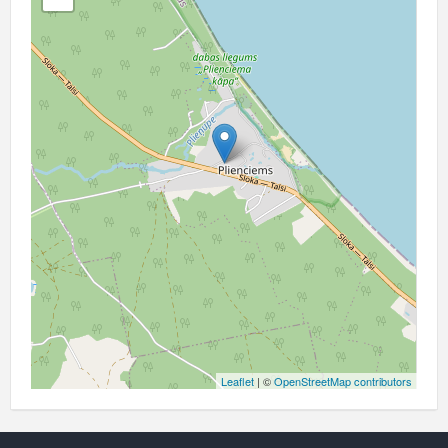
Leaflet
| ©
OpenStreetMap contributors