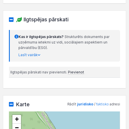
Ilgtspējas pārskati
Kas ir ilgtspējas pārskats?
Strukturēts dokuments par
uzņēmuma ietekmi uz vidi, sociālajiem aspektiem un
pārvaldību (ESG).
Lasīt vairāk
Ilgtspējas pārskati nav pievienoti.
Pievienot
Karte
Rādīt
juridisko
/
faktisko
adresi
+
−