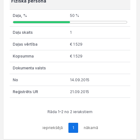
Fiziska persona
50 %
1
€ 1 529
€ 1 529
14.09.2015
21.09.2015
Rāda 1–2 no 2 ierakstiem
iepriekšējā
1
nākamā