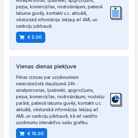
Amatpersonas, īpašnieki, apgrozījums,
peļņa, komercķīlas, nodrošinājumi, patiesā
labuma guvēji, kontakti u.c. aktuālā,
vēsturiskā informācija. Iekļauj arī AML un
sankciju pārbaudi
€ 5.00
Vienas dienas piekļuve
Pilnas izziņas par uzņēmumiem
neierobežotā daudzumā 24h -
amatpersonas, īpašnieki, apgrozījums,
peļņa, komercķīlas, nodrošinājumi, nodokļu
parādi, patiesā labuma guvēji, kontakti u.c.
aktuālā, vēsturiskā informācija. Iekļauj arī
AML un sankciju pārbaudi, kā arī saistīto
uzņēmumu interaktīvo saišu grafiku.
€ 15.00