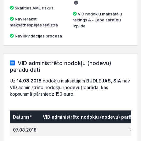
Skatīties AML riskus
VID nodokļu maksātāju
Nav ieraksti
reitings A - Laba saistību
maksātnespējas reģistrā
izpilde
Nav likvidācijas procesa
VID administrēto nodokļu (nodevu)
parādu dati
Uz
14.08.2018
nodokļu maksātājam
BUDLEJAS, SIA
nav
VID administrēto nodokļu (nodevu) parāda, kas
kopsummā pārsniedz 150 euro.
Datums*
VID administrēto nodokļu (nodevu) parāds, 
271.0
07.08.2018