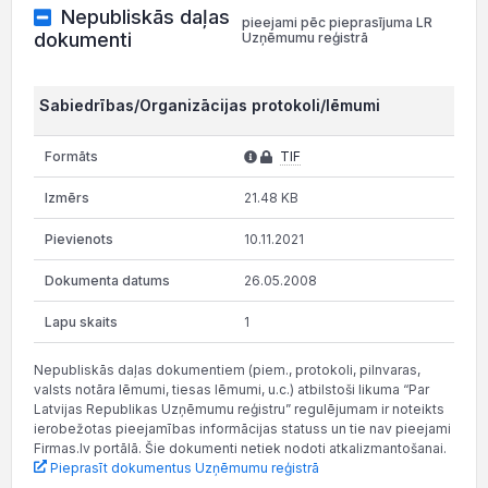
Nepubliskās daļas
pieejami pēc pieprasījuma LR
dokumenti
Uzņēmumu reģistrā
Sabiedrības/Organizācijas protokoli/lēmumi
TIF
21.48 KB
10.11.2021
26.05.2008
1
Nepubliskās daļas dokumentiem (piem., protokoli, pilnvaras,
valsts notāra lēmumi, tiesas lēmumi, u.c.) atbilstoši likuma “Par
Latvijas Republikas Uzņēmumu reģistru” regulējumam ir noteikts
ierobežotas pieejamības informācijas statuss un tie nav pieejami
Firmas.lv portālā. Šie dokumenti netiek nodoti atkalizmantošanai.
Pieprasīt dokumentus Uzņēmumu reģistrā