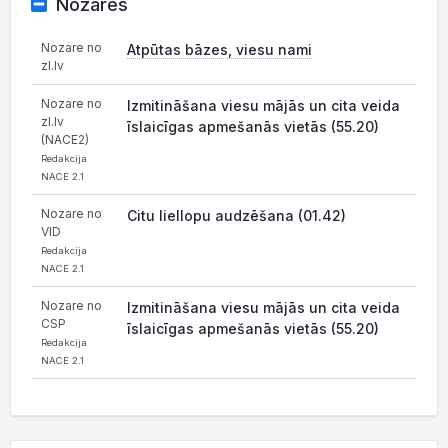
Nozares
Nozare no
Atpūtas bāzes, viesu nami
zl.lv
Nozare no
Izmitināšana viesu mājās un cita veida
zl.lv
īslaicīgas apmešanās vietās (55.20)
(NACE2)
Redakcija
NACE 2.1
Nozare no
Citu liellopu audzēšana (01.42)
VID
Redakcija
NACE 2.1
Nozare no
Izmitināšana viesu mājās un cita veida
CSP
īslaicīgas apmešanās vietās (55.20)
Redakcija
NACE 2.1