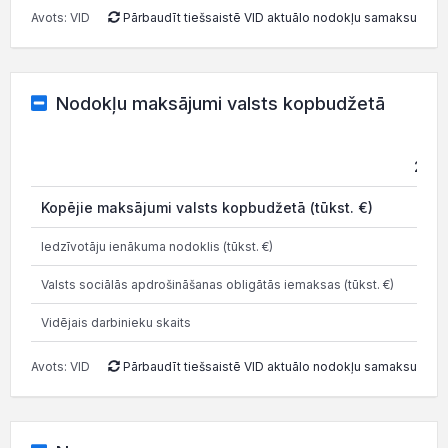
Avots: VID
Pārbaudīt tiešsaistē VID aktuālo nodokļu samaksu
Nodokļu maksājumi valsts kopbudžetā
202
Kopējie maksājumi valsts kopbudžetā (tūkst. €)
0.3
Iedzīvotāju ienākuma nodoklis (tūkst. €)
1.1
Valsts sociālās apdrošināšanas obligātās iemaksas (tūkst. €)
3.8
Vidējais darbinieku skaits
Avots: VID
Pārbaudīt tiešsaistē VID aktuālo nodokļu samaksu