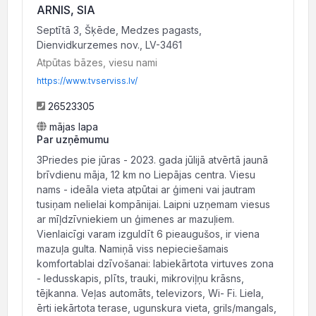
ARNIS, SIA
Septītā 3, Šķēde, Medzes pagasts,
Dienvidkurzemes nov., LV-3461
Atpūtas bāzes, viesu nami
https://www.tvserviss.lv/
26523305
mājas lapa
Par uzņēmumu
3Priedes pie jūras - 2023. gada jūlijā atvērtā jaunā
brīvdienu māja, 12 km no Liepājas centra. Viesu
nams - ideāla vieta atpūtai ar ģimeni vai jautram
tusiņam nelielai kompānijai. Laipni uzņemam viesus
ar mīļdzīvniekiem un ģimenes ar mazuļiem.
Vienlaicīgi varam izguldīt 6 pieaugušos, ir viena
mazuļa gulta. Namiņā viss nepieciešamais
komfortablai dzīvošanai: labiekārtota virtuves zona
- ledusskapis, plīts, trauki, mikroviļņu krāsns,
tējkanna. Veļas automāts, televizors, Wi- Fi. Liela,
ērti iekārtota terase, ugunskura vieta, grils/mangals,