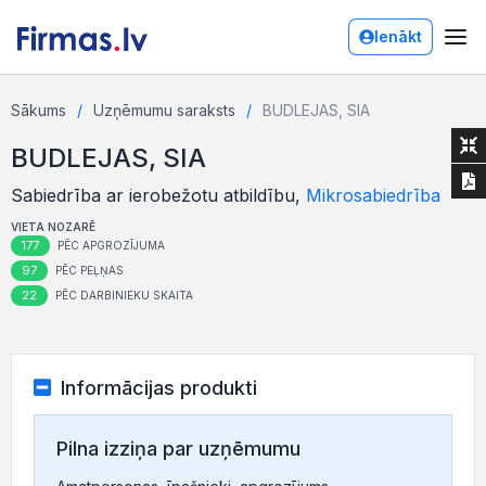
Ienākt
Sākums
Uzņēmumu saraksts
BUDLEJAS, SIA
BUDLEJAS, SIA
Sabiedrība ar ierobežotu atbildību,
Mikrosabiedrība
VIETA NOZARĒ
177
PĒC APGROZĪJUMA
97
PĒC PEĻŅAS
22
PĒC DARBINIEKU SKAITA
Informācijas produkti
Pilna izziņa par uzņēmumu