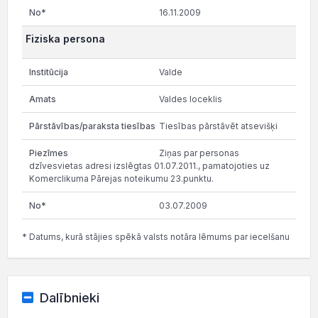
16.11.2009
Fiziska persona
Valde
Valdes loceklis
Tiesības pārstāvēt atsevišķi
Ziņas par personas
dzīvesvietas adresi izslēgtas 01.07.2011., pamatojoties uz
Komerclikuma Pārejas noteikumu 23.punktu.
03.07.2009
* Datums, kurā stājies spēkā valsts notāra lēmums par iecelšanu
Dalībnieki