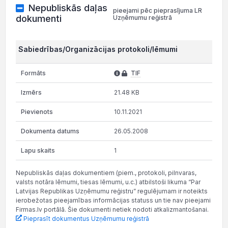
Nepubliskās daļas
pieejami pēc pieprasījuma LR
dokumenti
Uzņēmumu reģistrā
Sabiedrības/Organizācijas protokoli/lēmumi
TIF
21.48 KB
10.11.2021
26.05.2008
1
Nepubliskās daļas dokumentiem (piem., protokoli, pilnvaras,
valsts notāra lēmumi, tiesas lēmumi, u.c.) atbilstoši likuma “Par
Latvijas Republikas Uzņēmumu reģistru” regulējumam ir noteikts
ierobežotas pieejamības informācijas statuss un tie nav pieejami
Firmas.lv portālā. Šie dokumenti netiek nodoti atkalizmantošanai.
Pieprasīt dokumentus Uzņēmumu reģistrā