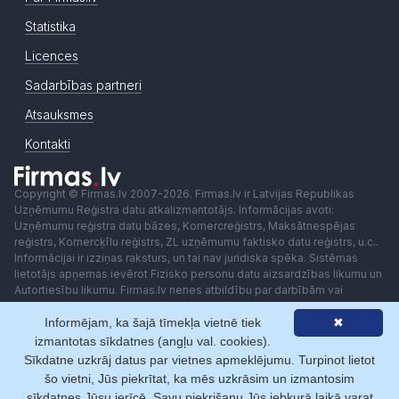
Statistika
Licences
Sadarbības partneri
Atsauksmes
Kontakti
Copyright © Firmas.lv 2007-2026. Firmas.lv ir Latvijas Republikas
Uzņēmumu Reģistra datu atkalizmantotājs. Informācijas avoti:
Uzņēmumu reģistra datu bāzes, Komercreģistrs, Maksātnespējas
reģistrs, Komercķīlu reģistrs, ZL uzņēmumu faktisko datu reģistrs, u.c..
Informācijai ir izziņas raksturs, un tai nav juridiska spēka. Sistēmas
lietotājs apņemas ievērot Fizisko personu datu aizsardzības likumu un
Autortiesību likumu. Firmas.lv nenes atbildību par darbībām vai
lēmumiem, kas balstīti uz saņemto pakalpojumu. Lietotājam aizliegts
izmantot jebkādas automatizētas sistēmas vai iekārtas (robotus)
Informējam, ka šajā tīmekļa vietnē tiek
✖
piekļuvei sistēmai bez rakstiskas saskaņošanas ar Firmas.lv. Galvenā
izmantotas sīkdatnes (angļu val. cookies).
redaktore: Ingūna Pempere.
Sīkdatne uzkrāj datus par vietnes apmeklējumu. Turpinot lietot
Lietošanas noteikumi
Privātuma politika
Norēķini ar
šo vietni, Jūs piekrītat, ka mēs uzkrāsim un izmantosim
sīkdatnes Jūsu ierīcē. Savu piekrišanu Jūs jebkurā laikā varat