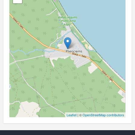
Leaflet
| ©
OpenStreetMap contributors