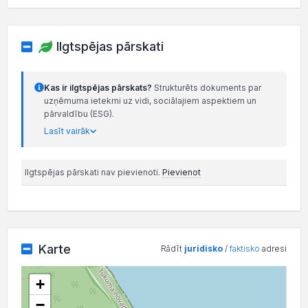
Ilgtspējas pārskati
Kas ir ilgtspējas pārskats?
Strukturēts dokuments par
uzņēmuma ietekmi uz vidi, sociālajiem aspektiem un
pārvaldību (ESG).
Lasīt vairāk
Ilgtspējas pārskati nav pievienoti.
Pievienot
Karte
Rādīt
juridisko
/
faktisko
adresi
+
−