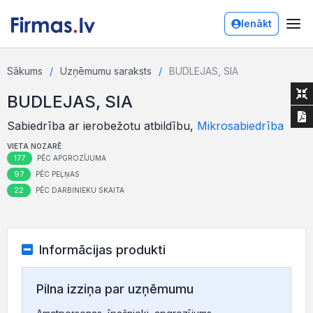
Ienākt
Sākums
Uzņēmumu saraksts
BUDLEJAS, SIA
BUDLEJAS, SIA
Sabiedrība ar ierobežotu atbildību,
Mikrosabiedrība
VIETA NOZARĒ
177
PĒC APGROZĪJUMA
97
PĒC PEĻŅAS
22
PĒC DARBINIEKU SKAITA
Informācijas produkti
Pilna izziņa par uzņēmumu