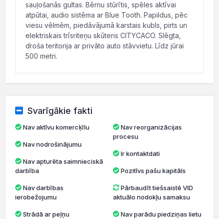
sauļošanās gultas. Bērnu stūrītis, spēles aktīvai
atpūtai, audio sistēma ar Blue Tooth. Papildus, pēc
viesu vēlmēm, piedāvājumā karstais kubls, pirts un
elektriskais trīsriteņu skūteris CITYCACO. Slēgta,
droša teritorija ar privāto auto stāvvietu. Līdz jūrai
500 metri.
Svarīgākie fakti
Nav aktīvu komercķīlu
Nav reorganizācijas
procesu
Nav nodrošinājumu
Ir kontaktdati
Nav apturēta saimnieciskā
darbība
Pozitīvs pašu kapitāls
Nav darbības
Pārbaudīt tiešsaistē VID
ierobežojumu
aktuālo nodokļu samaksu
Strādā ar peļņu
Nav parādu piedziņas lietu