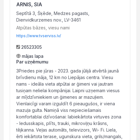
ARNIS, SIA
Septītā 3, Šķēde, Medzes pagasts,
Dienvidkurzemes nov., LV-3461
Atpūtas bāzes, viesu nami
https://www.tvserviss.lv/
26523305
mājas lapa
Par uzņēmumu
3Priedes pie jūras - 2023. gada jūlijā atvērtā jaunā
brīvdienu māja, 12 km no Liepājas centra. Viesu
nams - ideāla vieta atpūtai ar ģimeni vai jautram
tusiņam nelielai kompānijai. Laipni uzņemam viesus
ar mīļdzīvniekiem un ģimenes ar mazuļiem.
Vienlaicīgi varam izguldīt 6 pieaugušos, ir viena
mazuļa gulta. Namiņā viss nepieciešamais
komfortablai dzīvošanai: labiekārtota virtuves zona
- ledusskapis, plīts, trauki, mikroviļņu krāsns,
tējkanna. Veļas automāts, televizors, Wi- Fi. Liela,
ērti iekārtota terase, ugunskura vieta, grils/mangals,