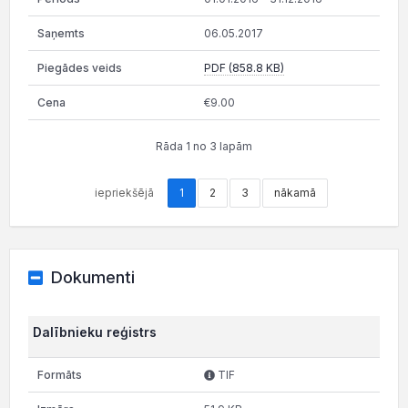
06.05.2017
PDF (858.8 KB)
€9.00
Rāda 1 no 3 lapām
iepriekšējā
1
2
3
nākamā
Dokumenti
Dalībnieku reģistrs
TIF