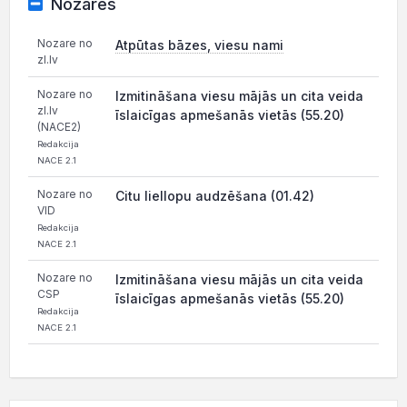
Nozares
Nozare no
Atpūtas bāzes, viesu nami
zl.lv
Nozare no
Izmitināšana viesu mājās un cita veida
zl.lv
īslaicīgas apmešanās vietās (55.20)
(NACE2)
Redakcija
NACE 2.1
Nozare no
Citu liellopu audzēšana (01.42)
VID
Redakcija
NACE 2.1
Nozare no
Izmitināšana viesu mājās un cita veida
CSP
īslaicīgas apmešanās vietās (55.20)
Redakcija
NACE 2.1