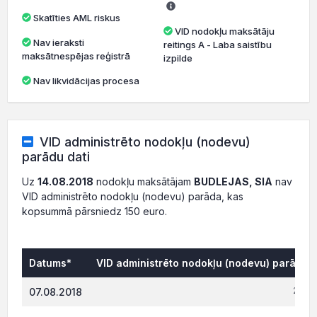
Skatīties AML riskus
VID nodokļu maksātāju
Nav ieraksti
reitings A - Laba saistību
maksātnespējas reģistrā
izpilde
Nav likvidācijas procesa
VID administrēto nodokļu (nodevu)
parādu dati
Uz
14.08.2018
nodokļu maksātājam
BUDLEJAS, SIA
nav
VID administrēto nodokļu (nodevu) parāda, kas
kopsummā pārsniedz 150 euro.
Datums*
VID administrēto nodokļu (nodevu) parāds, 
271.0
07.08.2018