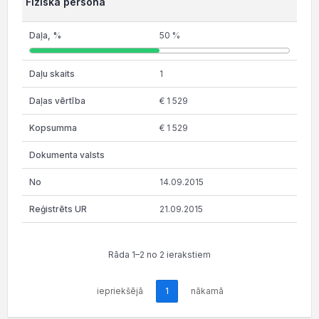
Fiziska persona
50 %
1
€ 1 529
€ 1 529
14.09.2015
21.09.2015
Rāda 1–2 no 2 ierakstiem
iepriekšējā
1
nākamā