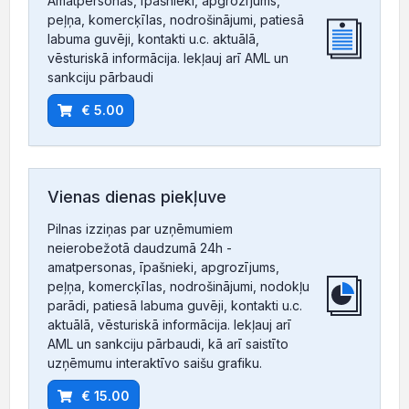
Amatpersonas, īpašnieki, apgrozījums,
peļņa, komercķīlas, nodrošinājumi, patiesā
labuma guvēji, kontakti u.c. aktuālā,
vēsturiskā informācija. Iekļauj arī AML un
sankciju pārbaudi
€ 5.00
Vienas dienas piekļuve
Pilnas izziņas par uzņēmumiem
neierobežotā daudzumā 24h -
amatpersonas, īpašnieki, apgrozījums,
peļņa, komercķīlas, nodrošinājumi, nodokļu
parādi, patiesā labuma guvēji, kontakti u.c.
aktuālā, vēsturiskā informācija. Iekļauj arī
AML un sankciju pārbaudi, kā arī saistīto
uzņēmumu interaktīvo saišu grafiku.
€ 15.00