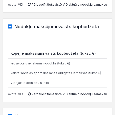
Avots: VID
Pārbaudīt tiešsaistē VID aktuālo nodokļu samaksu
Nodokļu maksājumi valsts kopbudžetā
202
Kopējie maksājumi valsts kopbudžetā (tūkst. €)
0.3
Iedzīvotāju ienākuma nodoklis (tūkst. €)
1.1
Valsts sociālās apdrošināšanas obligātās iemaksas (tūkst. €)
3.8
Vidējais darbinieku skaits
Avots: VID
Pārbaudīt tiešsaistē VID aktuālo nodokļu samaksu