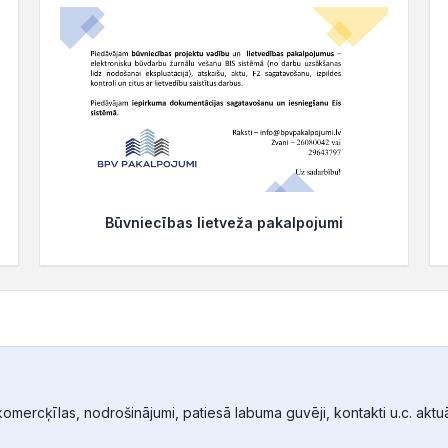
Būvniecības lietveža pakalpojumi
mercķīlas, nodrošinājumi, patiesā labuma guvēji, kontakti u.c. aktuālā