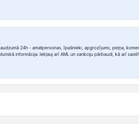
audzumā 24h - amatpersonas, īpašnieki, apgrozījums, peļņa, komerc
sturiskā informācija. Iekļauj arī AML un sankciju pārbaudi, kā arī sais