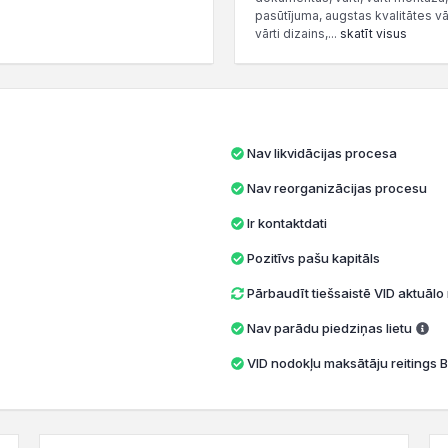
pasūtījuma, augstas kvalitātes vārt
vārti dizains,...
skatīt visus
Nav likvidācijas procesa
Nav reorganizācijas procesu
Ir kontaktdati
Pozitīvs pašu kapitāls
Pārbaudīt tiešsaistē VID aktuāl
Nav parādu piedziņas lietu
VID nodokļu maksātāju reitings B