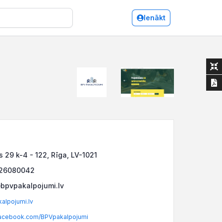
Ienākt
s 29 k-4 - 122, Rīga, LV-1021
 26080042
bpvpakalpojumi.lv
alpojumi.lv
acebook.com/BPVpakalpojumi