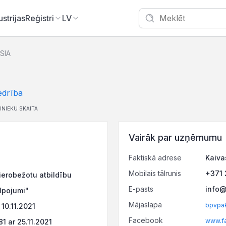
ustrijas
Reģistri
LV
SIA
edrība
INIEKU SKAITA
Vairāk par uzņēmumu
Faktiskā adrese
Kaiva
Mobilais tālrunis
+371
ierobežotu atbildību
E-pasts
info@
lpojumi"
Mājaslapa
bpvpak
10.11.2021
Facebook
www.f
 ar 25.11.2021