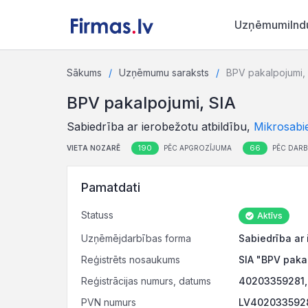
Uzņēmumi
Ind
Sākums
Uzņēmumu saraksts
BPV pakalpojumi, 
BPV pakalpojumi, SIA
Sabiedrība ar ierobežotu atbildību,
Mikrosabi
190
66
VIETA NOZARĒ
PĒC APGROZĪJUMA
PĒC DARB
Pamatdati
Statuss
Aktīvs
Uzņēmējdarbības forma
Sabiedrība ar 
Reģistrēts nosaukums
SIA "BPV paka
Reģistrācijas numurs, datums
40203359281, 
PVN numurs
LV40203359281