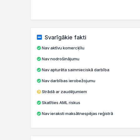
Svarīgākie fakti
Nav aktīvu komercķīlu
Nav nodrošinājumu
Nav apturēta saimnieciskā darbība
Nav darbības ierobežojumu
Strādā ar zaudējumiem
Skatīties AML riskus
Nav ieraksti maksātnespējas reģistrā