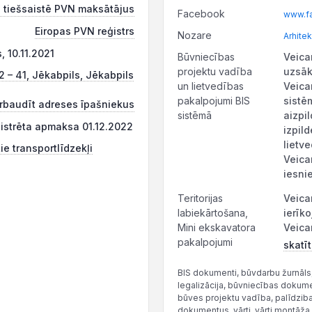
 tiešsaistē PVN maksātājus
Facebook
www.fa
Eiropas PVN reģistrs
Nozare
Arhitek
, 10.11.2021
Būvniecības
Veica
projektu vadība
uzsāk
2 – 41, Jēkabpils, Jēkabpils
un lietvedības
Veica
pakalpojumi BIS
sistē
rbaudīt adreses īpašniekus
sistēmā
aizpi
ģistrēta apmaksa 01.12.2022
izpil
lietv
ie transportlīdzekļi
Veica
iesni
Teritorijas
Veica
labiekārtošana,
ierīk
Mini ekskavatora
Veica
pakalpojumi
skatīt
BIS dokumenti, būvdarbu žurnāls
legalizācija, būvniecības dokum
būves projektu vadība, palīdzib
dokumentus, vārti, vārti montāža, 