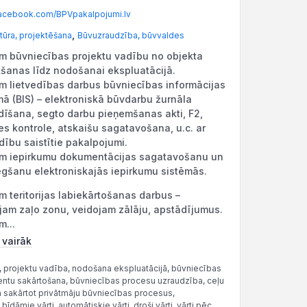
cebook.com/BPVpakalpojumi.lv
,
tūra, projektēšana
Būvuzraudzība, būvvaldes
m būvniecības projektu vadību no objekta
šanas līdz nodošanai ekspluatācijā.
m lietvedības darbus būvniecības informācijas
mā (BIS) – elektroniskā būvdarbu žurnāla
ldīšana, segto darbu pieņemšanas akti, F2,
des kontrole, atskaišu sagatavošana, u.c. ar
edību saistītie pakalpojumi.
m iepirkumu dokumentācijas sagatavošanu un
egšanu elektroniskajās iepirkumu sistēmās.
m teritorijas labiekārtošanas darbus –
ojam zaļo zonu, veidojam zālāju, apstādījumus.
m...
 vairāk
, projektu vadība, nodošana ekspluatācijā, būvniecības
entu sakārtošana, būvniecības procesu uzraudzība, ceļu
a sakārtot privātmāju būvniecības procesus,
bīdāmie vārti, automātiskie vārti, droši vārti, vārti pēc