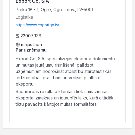
Export Go, SIA
Parka 1B - 1, Ogre, Ogres nov., LV-5001
Loģistika
https://www.exportgo.lv/
22007938
mājas lapa
Par uzņēmumu
Export Go, SIA, specializējas eksporta dokumentu
un muitas jautājumu risināšanā, palīdzot
uzņēmumiem nodrošināt atbilstību starptautiskās
tirdzniecības prasībām un veiksmīgi attīstīt
eksportu.
Sadarbības rezultātā klientam tiek samazinātas
eksporta izmaksas un ietaupīts laiks, kurš citādāk
tiktu pavadīts kārtojot muitas formalitātes.