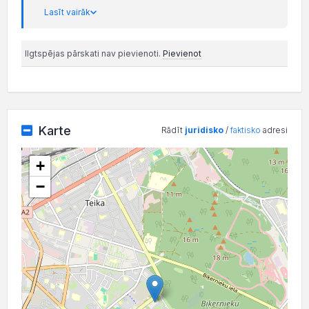
Lasīt vairāk
Ilgtspējas pārskati nav pievienoti.
Pievienot
Karte
Rādīt
juridisko
/
faktisko
adresi
+
−