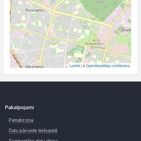
Leaflet
| ©
OpenStreetMap contributors
Pakalpojumi
Pamatizziņa
Datu pārraide tiešsaistē
Segmentēto datu atlase