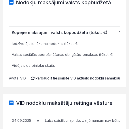
Nodokļu maksājumi valsts kopbudžetā
202
Kopējie maksājumi valsts kopbudžetā (tūkst. €)
16.6
Iedzīvotāju ienākuma nodoklis (tūkst. €)
4.1
Valsts sociālās apdrošināšanas obligātās iemaksas (tūkst. €)
9.8
Vidējais darbinieku skaits
Avots: VID
Pārbaudīt tiešsaistē VID aktuālo nodokļu samaksu
VID nodokļu maksātāju reitinga vēsture
04.09.2025
A
Laba saistību izpilde. Uzņēmumam nav būtisku n