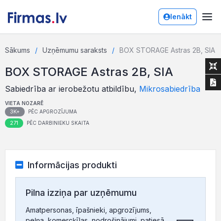
Ienākt
Sākums
Uzņēmumu saraksts
BOX STORAGE Astras 2B, SIA
BOX STORAGE Astras 2B, SIA
Sabiedrība ar ierobežotu atbildību,
Mikrosabiedrība
VIETA NOZARĒ
3K+
PĒC APGROZĪJUMA
271
PĒC DARBINIEKU SKAITA
Informācijas produkti
Pilna izziņa par uzņēmumu
Amatpersonas, īpašnieki, apgrozījums,
peļņa, komercķīlas, nodrošinājumi, patiesā