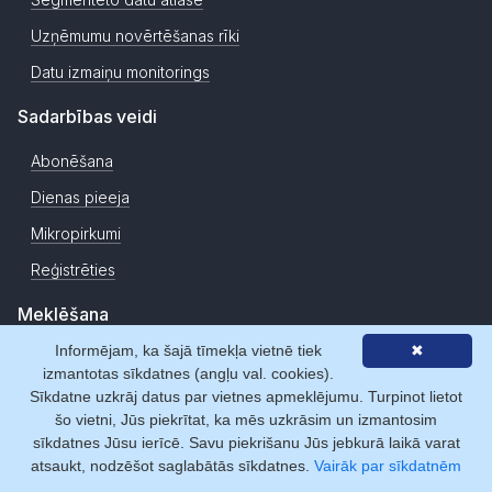
Uzņēmumu novērtēšanas rīki
Datu izmaiņu monitorings
Sadarbības veidi
Abonēšana
Dienas pieeja
Mikropirkumi
Reģistrēties
Meklēšana
Informējam, ka šajā tīmekļa vietnē tiek
✖
Uzņēmumi
izmantotas sīkdatnes (angļu val. cookies).
Personas
Sīkdatne uzkrāj datus par vietnes apmeklējumu. Turpinot lietot
šo vietni, Jūs piekrītat, ka mēs uzkrāsim un izmantosim
Adreses
sīkdatnes Jūsu ierīcē. Savu piekrišanu Jūs jebkurā laikā varat
atsaukt, nodzēšot saglabātās sīkdatnes.
Vairāk par sīkdatnēm
Izvērstā meklēšana