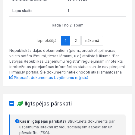
1
Rāda 1 no 2 lapām
iepriekšējā
1
2
nākamā
Nepubliskās daļas dokumentiem (piem., protokoli, pilnvaras,
valsts notāra lēmumi, tiesas lēmumi, u.c.) atbilstoši likuma “Par
Latvijas Republikas Uzņēmumu reģistru” regulējumam ir noteikts
ierobežotas pieejamības informācijas statuss un tie nav pieejami
Firmas.lv portālā. Šie dokumenti netiek nodoti atkalizmantošanai.
Pieprasīt dokumentus Uzņēmumu reģistrā
Ilgtspējas pārskati
Kas ir ilgtspējas pārskats?
Strukturēts dokuments par
uzņēmuma ietekmi uz vidi, sociālajiem aspektiem un
pārvaldību (ESG).