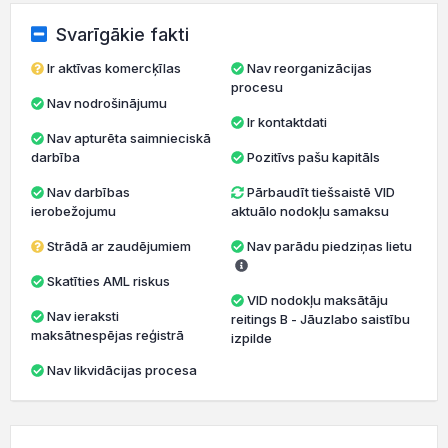
Svarīgākie fakti
Ir aktīvas komercķīlas
Nav reorganizācijas
procesu
Nav nodrošinājumu
Ir kontaktdati
Nav apturēta saimnieciskā
darbība
Pozitīvs pašu kapitāls
Nav darbības
Pārbaudīt tiešsaistē VID
ierobežojumu
aktuālo nodokļu samaksu
Strādā ar zaudējumiem
Nav parādu piedziņas lietu
Skatīties AML riskus
VID nodokļu maksātāju
Nav ieraksti
reitings B - Jāuzlabo saistību
maksātnespējas reģistrā
izpilde
Nav likvidācijas procesa