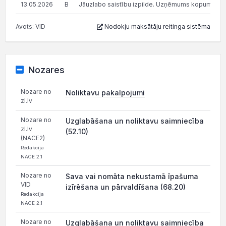
13.05.2026
B
Jāuzlabo saistību izpilde. Uzņēmums kopumā pilda s
Avots: VID
Nodokļu maksātāju reitinga sistēma
Nozares
Nozare no
Noliktavu pakalpojumi
zl.lv
Nozare no
Uzglabāšana un noliktavu saimniecība
zl.lv
(52.10)
(NACE2)
Redakcija
NACE 2.1
Nozare no
Sava vai nomāta nekustamā īpašuma
VID
izīrēšana un pārvaldīšana (68.20)
Redakcija
NACE 2.1
Nozare no
Uzglabāšana un noliktavu saimniecība