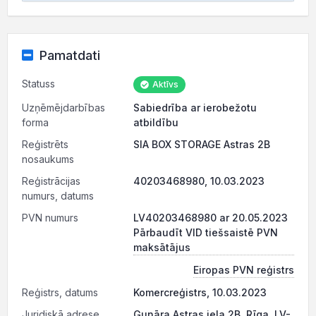
Pamatdati
Statuss
Aktīvs
Uzņēmējdarbības
Sabiedrība ar ierobežotu
forma
atbildību
Reģistrēts
SIA BOX STORAGE Astras 2B
nosaukums
Reģistrācijas
40203468980, 10.03.2023
numurs, datums
PVN numurs
LV40203468980 ar 20.05.2023
Pārbaudīt VID tiešsaistē PVN
maksātājus
Eiropas PVN reģistrs
Reģistrs, datums
Komercreģistrs, 10.03.2023
Juridiskā adrese
Gunāra Astras iela 2B, Rīga, LV-