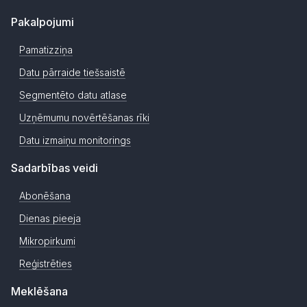
Pakalpojumi
Pamatizziņa
Datu pārraide tiešsaistē
Segmentēto datu atlase
Uzņēmumu novērtēšanas rīki
Datu izmaiņu monitorings
Sadarbības veidi
Abonēšana
Dienas pieeja
Mikropirkumi
Reģistrēties
Meklēšana