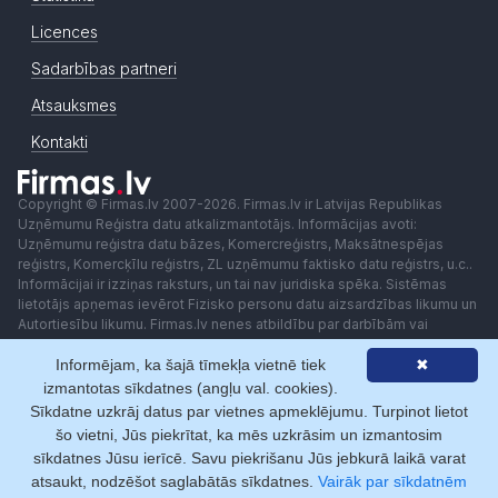
Licences
Sadarbības partneri
Atsauksmes
Kontakti
Copyright © Firmas.lv 2007-2026. Firmas.lv ir Latvijas Republikas
Uzņēmumu Reģistra datu atkalizmantotājs. Informācijas avoti:
Uzņēmumu reģistra datu bāzes, Komercreģistrs, Maksātnespējas
reģistrs, Komercķīlu reģistrs, ZL uzņēmumu faktisko datu reģistrs, u.c..
Informācijai ir izziņas raksturs, un tai nav juridiska spēka. Sistēmas
lietotājs apņemas ievērot Fizisko personu datu aizsardzības likumu un
Autortiesību likumu. Firmas.lv nenes atbildību par darbībām vai
lēmumiem, kas balstīti uz saņemto pakalpojumu. Lietotājam aizliegts
Informējam, ka šajā tīmekļa vietnē tiek
✖
izmantot jebkādas automatizētas sistēmas vai iekārtas (robotus)
piekļuvei sistēmai bez rakstiskas saskaņošanas ar Firmas.lv. Galvenā
izmantotas sīkdatnes (angļu val. cookies).
redaktore: Ingūna Pempere.
Sīkdatne uzkrāj datus par vietnes apmeklējumu. Turpinot lietot
Lietošanas noteikumi
Privātuma politika
Norēķini ar
šo vietni, Jūs piekrītat, ka mēs uzkrāsim un izmantosim
sīkdatnes Jūsu ierīcē. Savu piekrišanu Jūs jebkurā laikā varat
atsaukt, nodzēšot saglabātās sīkdatnes.
Vairāk par sīkdatnēm