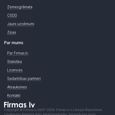
Zemesgrāmata
CSDD
Jauni uzņēmumi
Ziņas
Par mums
Par Firmas.lv
Statistika
Licences
Sadarbības partneri
Atsauksmes
Kontakti
Copyright © Firmas.lv 2007-2026. Firmas.lv ir Latvijas Republikas
Uzņēmumu Reģistra datu atkalizmantotājs. Informācijas avoti: