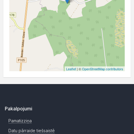
Leaflet
| ©
OpenStreetMap contributors
Pakalpojumi
Pamatizziņa
Datu pārraide tiešsaistē