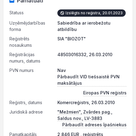
Pamatdati
Statuss
Izslēgts no reģistra, 20.01.2023
Uzņēmējdarbības
Sabiedrība ar ierobežotu
forma
atbildību
Reģistrēts
SIA "BIOZOT"
nosaukums
Reģistrācijas
48503016332, 26.03.2010
numurs, datums
PVN numurs
Nav
Pārbaudīt VID tiešsaistē PVN
maksātājus
Eiropas PVN reģistrs
Reģistrs, datums
Komercreģistrs, 26.03.2010
Juridiskā adrese
"Mežmieri", Zvārdes pag.,
Saldus nov., LV-3883
Pārbaudīt adreses īpašniekus
Pamatkapitāls
2 846 EUR , reģistrēts