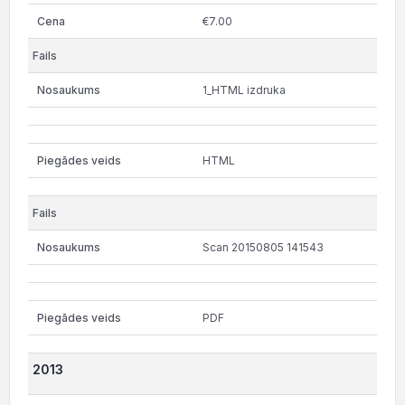
€7.00
1_HTML izdruka
HTML
Scan 20150805 141543
PDF
2013