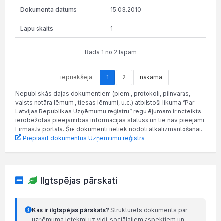
15.03.2010
1
Rāda 1 no 2 lapām
iepriekšējā
1
2
nākamā
Nepubliskās daļas dokumentiem (piem., protokoli, pilnvaras,
valsts notāra lēmumi, tiesas lēmumi, u.c.) atbilstoši likuma “Par
Latvijas Republikas Uzņēmumu reģistru” regulējumam ir noteikts
ierobežotas pieejamības informācijas statuss un tie nav pieejami
Firmas.lv portālā. Šie dokumenti netiek nodoti atkalizmantošanai.
Pieprasīt dokumentus Uzņēmumu reģistrā
Ilgtspējas pārskati
Kas ir ilgtspējas pārskats?
Strukturēts dokuments par
uzņēmuma ietekmi uz vidi, sociālajiem aspektiem un