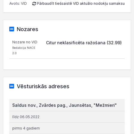
Avots: VID
Pārbaudīt tiešsaistē VID aktuālo nodokļu samaksu
Nozares
Nozare no VID
Citur neklasificēta ražošana (32.99)
Redakcija NACE
2.0
Vēsturiskās adreses
Saldus nov., Zvārdes pag., Jaunsētas, "Mežmieri"
līdz 06.05.2022
pirms 4 gadiem