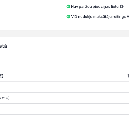
Nav parādu piedziņas lietu
VID nodokļu maksātāju reitings A 
etā
€)
st. €)