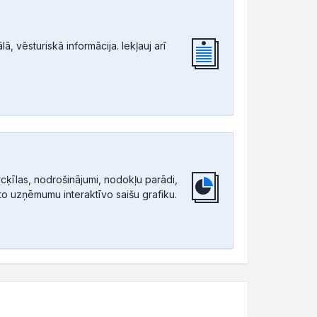
, vēsturiskā informācija. Iekļauj arī
ķīlas, nodrošinājumi, nodokļu parādi,
tīto uzņēmumu interaktīvo saišu grafiku.