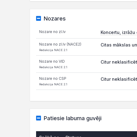
Nozares
Nozare no zl.lv
Koncertu, izrāžu
Nozare no zl.lv (NACE2)
Citas mākslas un
Redakcija NACE 2.1
Nozare no VID
Citur neklasific
Redakcija NACE 2.1
Nozare no CSP
Citur neklasific
Redakcija NACE 2.1
Patiesie labuma guvēji