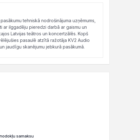
ms pasākumu tehniskā nodrošinājuma uzņēmums,
ti ar ilggadēju pieredzi darbā ar gaismu un
ākajos Latvijas teātros un koncertzālēs. Kopš
ēlējušies pasaulē atzītā ražotāja KV2 Audio
ru un jaudīgu skanējumu jebkurā pasākumā.
o nodokļu samaksu