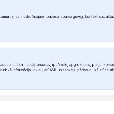
mercķīlas, nodrošinājumi, patiesā labuma guvēji, kontakti u.c. aktuālā
audzumā 24h - amatpersonas, īpašnieki, apgrozījums, peļņa, komerc
sturiskā informācija. Iekļauj arī AML un sankciju pārbaudi, kā arī sais