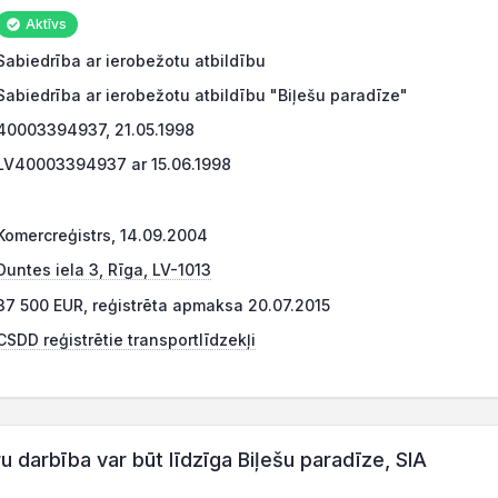
Aktīvs
Sabiedrība ar ierobežotu atbildību
Sabiedrība ar ierobežotu atbildību "Biļešu paradīze"
40003394937, 21.05.1998
LV40003394937 ar 15.06.1998
Komercreģistrs, 14.09.2004
Duntes iela 3, Rīga, LV-1013
37 500 EUR, reģistrēta apmaksa 20.07.2015
CSDD reģistrētie transportlīdzekļi
arbība var būt līdzīga Biļešu paradīze, SIA