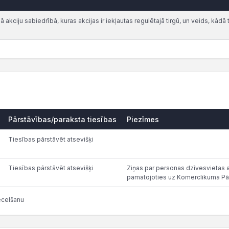
akciju sabiedrībā, kuras akcijas ir iekļautas regulētajā tirgū, un veids, kādā t
Pārstāvības/paraksta tiesības
Piezīmes
Tiesības pārstāvēt atsevišķi
Tiesības pārstāvēt atsevišķi
Ziņas par personas dzīvesvietas ad
pamatojoties uz Komerclikuma Pā
ecelšanu