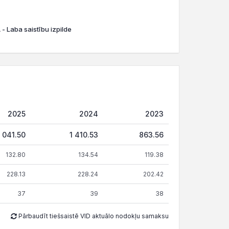
- Laba saistību izpilde
2025
2024
2023
1 041.50
1 410.53
863.56
132.80
134.54
119.38
228.13
228.24
202.42
37
39
38
Pārbaudīt tiešsaistē VID aktuālo nodokļu samaksu