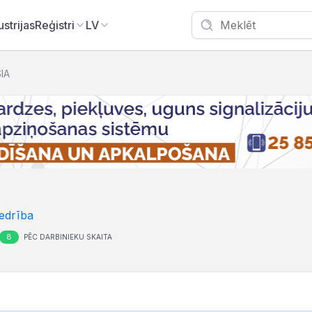
ustrijas
Reģistri
LV
SIA
edrība
8
PĒC DARBINIEKU SKAITA