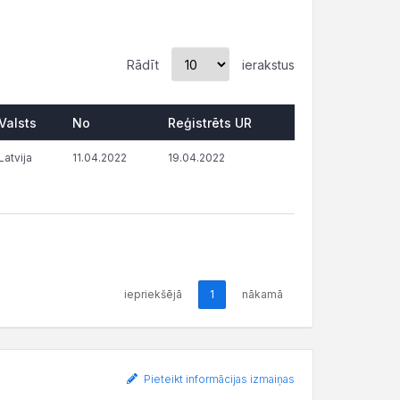
Rādīt
ierakstus
Valsts
No
Reģistrēts UR
Latvija
11.04.2022
19.04.2022
iepriekšējā
1
nākamā
Pieteikt informācijas izmaiņas