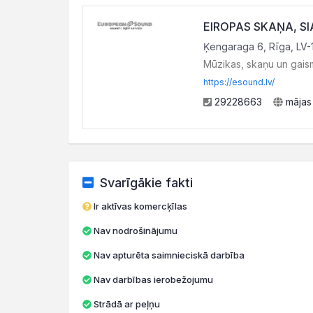
EIROPAS SKAŅA, SI
Ķengaraga 6, Rīga, LV-
Mūzikas, skaņu un gais
https://esound.lv/
29228663
mājas
Svarīgākie fakti
Ir aktīvas komercķīlas
Nav nodrošinājumu
Nav apturēta saimnieciskā darbība
Nav darbības ierobežojumu
Strādā ar peļņu