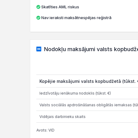
Skatīties AML riskus
Nav ieraksti maksātnespējas reģistrā
Nodokļu maksājumi valsts kopbudž
Kopējie maksājumi valsts kopbudžetā (tūkst. 
Iedzīvotāju ienākuma nodoklis (tūkst. €)
Valsts sociālās apdrošināšanas obligātās iemaksas (tūk
Vidējais darbinieku skaits
Avots: VID