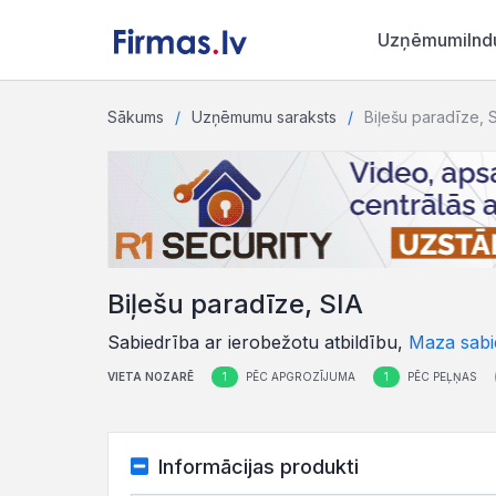
Uzņēmumi
Ind
Sākums
Uzņēmumu saraksts
Biļešu paradīze, 
Biļešu paradīze, SIA
Sabiedrība ar ierobežotu atbildību,
Maza sabi
1
1
VIETA NOZARĒ
PĒC APGROZĪJUMA
PĒC PEĻŅAS
Informācijas produkti