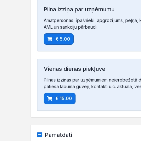
Pilna izziņa par uzņēmumu
Amatpersonas, īpašnieki, apgrozījums, peļņa, ko
AML un sankciju pārbaudi
€ 5.00
Vienas dienas piekļuve
Pilnas izziņas par uzņēmumiem neierobežotā d
patiesā labuma guvēji, kontakti u.c. aktuālā, vē
€ 15.00
Pamatdati