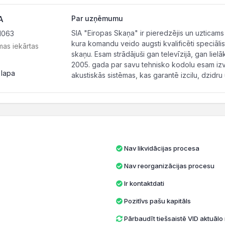
A
Par uzņēmumu
SIA "Eiropas Skaņa" ir pieredzējis un uztica
1063
kura komandu veido augsti kvalificēti speciālis
mas iekārtas
skaņu. Esam strādājuši gan televīzijā, gan liel
2005. gada par savu tehnisko kodolu esam izv
 lapa
akustiskās sistēmas, kas garantē izcilu, dzid
Nav likvidācijas procesa
Nav reorganizācijas procesu
Ir kontaktdati
Pozitīvs pašu kapitāls
Pārbaudīt tiešsaistē VID aktuāl