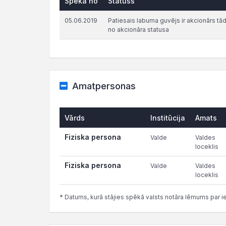
Spēkā no
Statuss
05.06.2019
Patiesais labuma guvējs ir akcionārs tādā 
no akcionāra statusa
Amatpersonas
Vārds
Institūcija
Amats
Fiziska persona
Valde
Valdes
loceklis
Fiziska persona
Valde
Valdes
loceklis
* Datums, kurā stājies spēkā valsts notāra lēmums par i