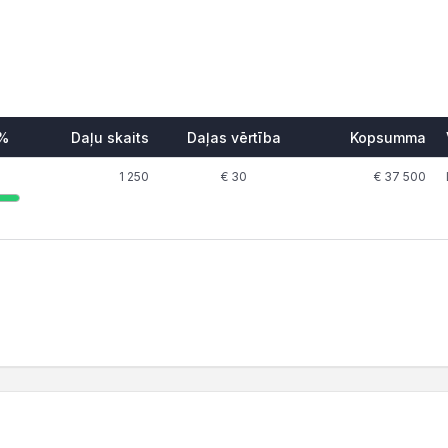
 %
Daļu skaits
Daļas vērtība
Kopsumma
1 250
€ 30
€ 37 500