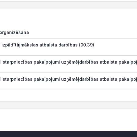
 organizēšana
 izpildītājmākslas atbalsta darbības (90.39)
ēti starpniecības pakalpojumi uzņēmējdarbības atbalsta pakalp
ēti starpniecības pakalpojumi uzņēmējdarbības atbalsta pakalp