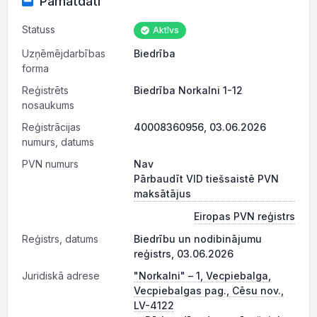
Pamatdati
Statuss
Aktīvs
Uzņēmējdarbības
Biedrība
forma
Reģistrēts
Biedrība Norkalni 1-12
nosaukums
Reģistrācijas
40008360956, 03.06.2026
numurs, datums
PVN numurs
Nav
Pārbaudīt VID tiešsaistē PVN
maksātājus
Eiropas PVN reģistrs
Reģistrs, datums
Biedrību un nodibinājumu
reģistrs, 03.06.2026
Juridiskā adrese
"Norkalni" – 1, Vecpiebalga,
Vecpiebalgas pag., Cēsu nov.,
LV-4122