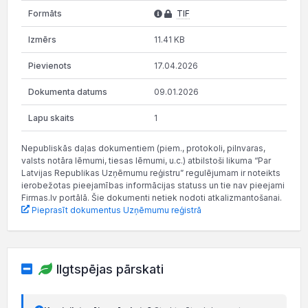
TIF
11.41 KB
17.04.2026
09.01.2026
1
Nepubliskās daļas dokumentiem (piem., protokoli, pilnvaras,
valsts notāra lēmumi, tiesas lēmumi, u.c.) atbilstoši likuma “Par
Latvijas Republikas Uzņēmumu reģistru” regulējumam ir noteikts
ierobežotas pieejamības informācijas statuss un tie nav pieejami
Firmas.lv portālā. Šie dokumenti netiek nodoti atkalizmantošanai.
Pieprasīt dokumentus Uzņēmumu reģistrā
Ilgtspējas pārskati