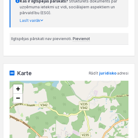
Kas ir ilgtspējas pārskats?
Strukturēts dokuments par
uzņēmuma ietekmi uz vidi, sociālajiem aspektiem un
pārvaldību (ESG).
Lasīt vairāk
Ilgtspējas pārskati nav pievienoti.
Pievienot
Karte
Rādīt
juridisko
adresi
+
−