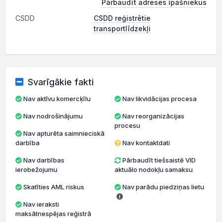
Pārbaudīt adreses īpašniekus
CSDD
CSDD reģistrētie
transportlīdzekļi
Svarīgākie fakti
Nav aktīvu komercķīlu
Nav likvidācijas procesa
Nav nodrošinājumu
Nav reorganizācijas
procesu
Nav apturēta saimnieciskā
darbība
Nav kontaktdati
Nav darbības
Pārbaudīt tiešsaistē VID
ierobežojumu
aktuālo nodokļu samaksu
Skatīties AML riskus
Nav parādu piedziņas lietu
Nav ieraksti
maksātnespējas reģistrā