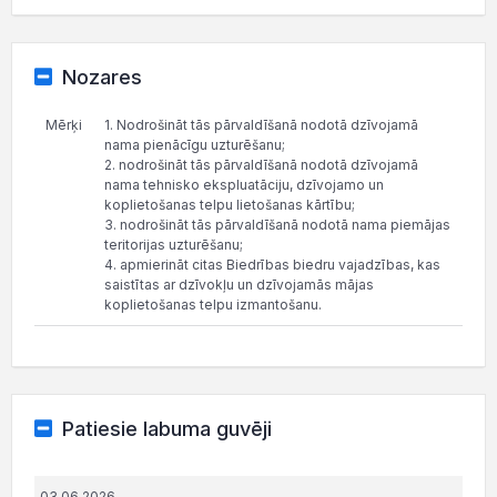
Nozares
Mērķi
1. Nodrošināt tās pārvaldīšanā nodotā dzīvojamā
nama pienācīgu uzturēšanu;
2. nodrošināt tās pārvaldīšanā nodotā dzīvojamā
nama tehnisko ekspluatāciju, dzīvojamo un
koplietošanas telpu lietošanas kārtību;
3. nodrošināt tās pārvaldīšanā nodotā nama piemājas
teritorijas uzturēšanu;
4. apmierināt citas Biedrības biedru vajadzības, kas
saistītas ar dzīvokļu un dzīvojamās mājas
koplietošanas telpu izmantošanu.
Patiesie labuma guvēji
03.06.2026