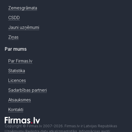
Zemesgrāmata
CSDD
Jauni uzņēmumi
Ziņas
Par mums
Par Firmas.lv
Statistika
Licences
Sadarbības partneri
Atsauksmes
Kontakti
Copyright © Firmas.lv 2007-2026. Firmas.lv ir Latvijas Republikas
Uzņēmumu Reģistra datu atkalizmantotājs. Informācijas avoti: