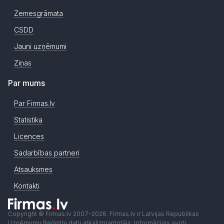
Zemesgrāmata
CSDD
Jauni uzņēmumi
Ziņas
Par mums
Par Firmas.lv
Statistika
Licences
Sadarbības partneri
Atsauksmes
Kontakti
Copyright © Firmas.lv 2007-2026. Firmas.lv ir Latvijas Republikas
Uzņēmumu Reģistra datu atkalizmantotājs. Informācijas avoti: