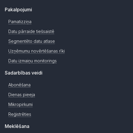
Pakalpojumi
Pamatizziņa
Datu pārraide tiešsaistē
Segmentēto datu atlase
Uzņēmumu novērtēšanas rīki
Datu izmaiņu monitorings
Sadarbības veidi
Abonēšana
Dienas pieeja
Mikropirkumi
Reģistrēties
Meklēšana