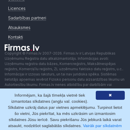
Licences
Sadarbības partneri
Atsauksmes
Kontakti
Copyright © Firmas.lv 2007-2026. Firmas.lv ir Latvijas Republikas
Uzņēmumu Reģistra datu atkalizmantotājs. Informācijas avoti:
Uzņēmumu reģistra datu bāzes, Komercreģistrs, Maksātnespējas
reģistrs, Komercķīlu reģistrs, ZL uzņēmumu faktisko datu reģistrs, u.c..
Informācijai ir izziņas raksturs, un tai nav juridiska spēka. Sistēmas
lietotājs apņemas ievērot Fizisko personu datu aizsardzības likumu un
Autortiesību likumu. Firmas.lv nenes atbildību par darbībām vai
lēmumiem, kas balstīti uz saņemto pakalpojumu. Lietotājam aizliegts
Informējam, ka šajā tīmekļa vietnē tiek
✖
izmantot jebkādas automatizētas sistēmas vai iekārtas (robotus)
piekļuvei sistēmai bez rakstiskas saskaņošanas ar Firmas.lv. Galvenā
izmantotas sīkdatnes (angļu val. cookies).
redaktore: Ingūna Pempere.
Sīkdatne uzkrāj datus par vietnes apmeklējumu. Turpinot lietot
Lietošanas noteikumi
Privātuma politika
Norēķini ar
šo vietni, Jūs piekrītat, ka mēs uzkrāsim un izmantosim
sīkdatnes Jūsu ierīcē. Savu piekrišanu Jūs jebkurā laikā varat
atsaukt, nodzēšot saglabātās sīkdatnes.
Vairāk par sīkdatnēm