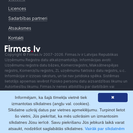
Licences
Sadarbības partneri
Atsauksmes
Kontakti
Copyright © Firmas.lv 2007-2026. Firmas.lv ir Latvijas Republikas
Uzņēmumu Reģistra datu atkalizmantotājs. Informācijas avoti:
Uzņēmumu reģistra datu bāzes, Komercreģistrs, Maksātnespējas
reģistrs, Komercķīlu reģistrs, ZL uzņēmumu faktisko datu reģistrs, u.c..
Informācijai ir izziņas raksturs, un tai nav juridiska spēka. Sistēmas
lietotājs apņemas ievērot Fizisko personu datu aizsardzības likumu un
Autortiesību likumu. Firmas.lv nenes atbildību par darbībām vai
lēmumiem, kas balstīti uz saņemto pakalpojumu. Lietotājam aizliegts
Informējam, ka šajā tīmekļa vietnē tiek
✖
izmantot jebkādas automatizētas sistēmas vai iekārtas (robotus)
piekļuvei sistēmai bez rakstiskas saskaņošanas ar Firmas.lv. Galvenā
izmantotas sīkdatnes (angļu val. cookies).
redaktore: Ingūna Pempere.
Sīkdatne uzkrāj datus par vietnes apmeklējumu. Turpinot lietot
Lietošanas noteikumi
Privātuma politika
Norēķini ar
šo vietni, Jūs piekrītat, ka mēs uzkrāsim un izmantosim
sīkdatnes Jūsu ierīcē. Savu piekrišanu Jūs jebkurā laikā varat
atsaukt, nodzēšot saglabātās sīkdatnes.
Vairāk par sīkdatnēm