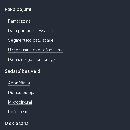
Pakalpojumi
Pamatizziņa
Datu pārraide tiešsaistē
Segmentēto datu atlase
Uzņēmumu novērtēšanas rīki
Datu izmaiņu monitorings
Sadarbības veidi
Abonēšana
Dienas pieeja
Mikropirkumi
Reģistrēties
Meklēšana