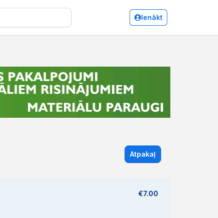
Ienākt
Atpakaļ
€7.00