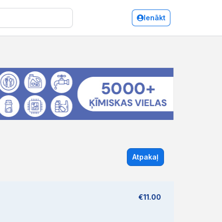
Ienākt
Atpakaļ
€11.00