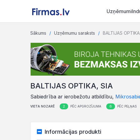
Uzņēmumi
Ind
Sākums
Uzņēmumu saraksts
BALTIJAS OPTIKA,
BALTIJAS OPTIKA, SIA
Sabiedrība ar ierobežotu atbildību,
Mikrosabi
2
6
VIETA NOZARĒ
PĒC APGROZĪJUMA
PĒC PEĻŅAS
Informācijas produkti