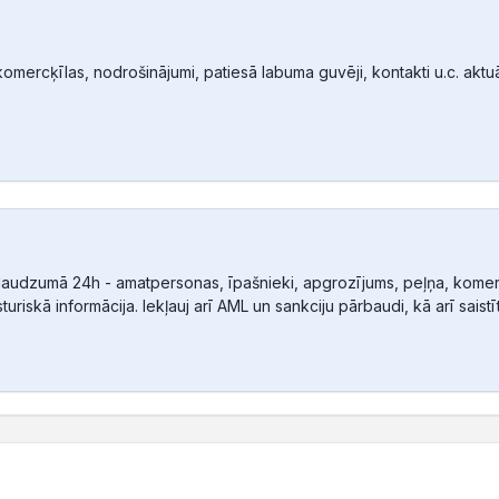
mercķīlas, nodrošinājumi, patiesā labuma guvēji, kontakti u.c. aktuālā
audzumā 24h - amatpersonas, īpašnieki, apgrozījums, peļņa, komerc
sturiskā informācija. Iekļauj arī AML un sankciju pārbaudi, kā arī sais