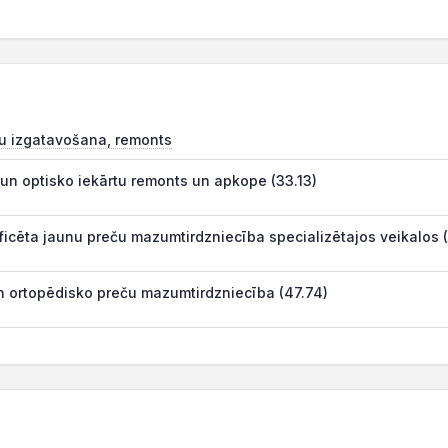
ļļu izgatavošana, remonts
 un optisko iekārtu remonts un apkope (33.13)
ificēta jaunu preču mazumtirdzniecība specializētajos veikalos 
 ortopēdisko preču mazumtirdzniecība (47.74)