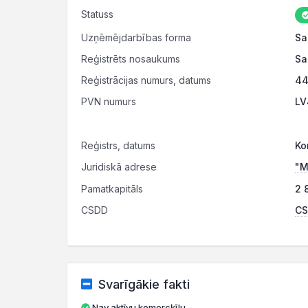
Statuss
Uzņēmējdarbības forma
Sa
Reģistrēts nosaukums
Sa
Reģistrācijas numurs, datums
44
PVN numurs
LV
Reģistrs, datums
Ko
Juridiskā adrese
"M
Pamatkapitāls
2 
CSDD
CS
Svarīgākie fakti
Nav aktīvu komercķīlu