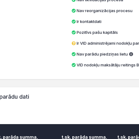
Nav reorganizācijas procesu
Ir kontaktdati
Pozitīvs pašu kapitāls
Ir VID administrējami nodokļu par
Nav parādu piedziņas lietu
VID nodokļu maksātāju reitings B
parādu dati
k. parāda summa,
t.sk. parāda summa,
t.sk. par