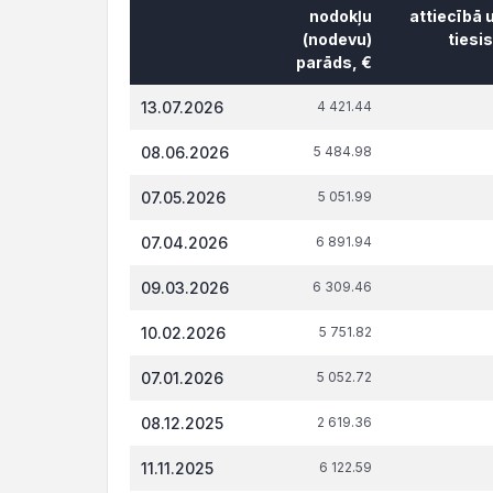
nodokļu
attiecībā 
(nodevu)
tiesi
parāds, €
Datums*
VID
t.s
13.07.2026
4 421.44
administrēto
attiecībā 
nodokļu
tiesi
08.06.2026
5 484.98
(nodevu)
parāds, €
07.05.2026
5 051.99
07.04.2026
6 891.94
09.03.2026
6 309.46
10.02.2026
5 751.82
07.01.2026
5 052.72
08.12.2025
2 619.36
11.11.2025
6 122.59