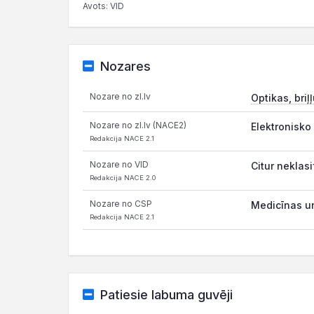
Avots: VID
Nozares
Nozare no zl.lv
Optikas, bri
Nozare no zl.lv (NACE2)
Elektronisko
Redakcija NACE 2.1
Nozare no VID
Citur neklas
Redakcija NACE 2.0
Nozare no CSP
Medicīnas un
Redakcija NACE 2.1
Patiesie labuma guvēji