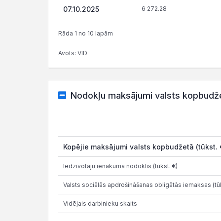
07.10.2025
6 272.28
Rāda 1 no 10 lapām
Avots: VID
Nodokļu maksājumi valsts kopbudž
Kopējie maksājumi valsts kopbudžetā (tūkst. 
Iedzīvotāju ienākuma nodoklis (tūkst. €)
Valsts sociālās apdrošināšanas obligātās iemaksas (tūk
Vidējais darbinieku skaits