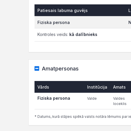
Patiesais labuma guvējs
L
Fiziska persona
N
Kontroles veids:
kā dalībnieks
Amatpersonas
Vārds
Institūcija
Amats
Fiziska persona
Valde
Valdes
loceklis
* Datums, kurā stājies spēkā valsts notāra lēmums par i