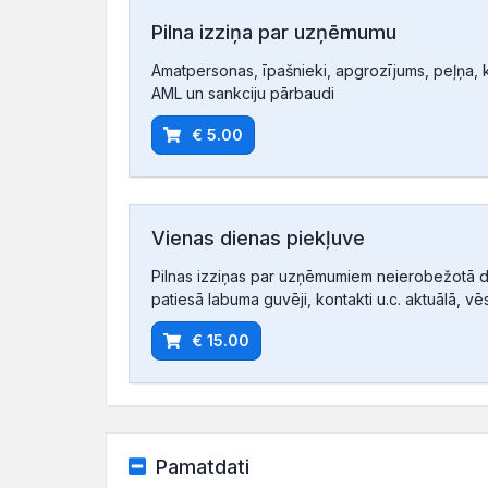
Pilna izziņa par uzņēmumu
Amatpersonas, īpašnieki, apgrozījums, peļņa, ko
AML un sankciju pārbaudi
€ 5.00
Vienas dienas piekļuve
Pilnas izziņas par uzņēmumiem neierobežotā d
patiesā labuma guvēji, kontakti u.c. aktuālā, vē
€ 15.00
Pamatdati