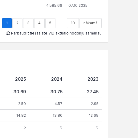
4 585.66
07.10.2025
1
2
3
4
5
…
10
nākamā
Pārbaudīt tiešsaistē VID aktuālo nodokļu samaksu
2025
2024
2023
30.69
30.75
27.45
2.50
4.57
2.95
14.82
13.80
12.69
5
5
5