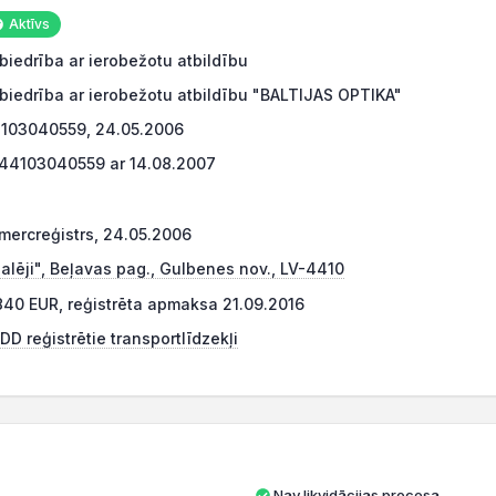
Aktīvs
biedrība ar ierobežotu atbildību
biedrība ar ierobežotu atbildību "BALTIJAS OPTIKA"
103040559, 24.05.2006
44103040559 ar 14.08.2007
mercreģistrs, 24.05.2006
alēji", Beļavas pag., Gulbenes nov., LV-4410
840 EUR, reģistrēta apmaksa 21.09.2016
DD reģistrētie transportlīdzekļi
Nav likvidācijas procesa