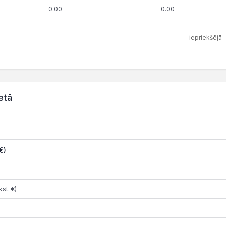
0.00
0.00
iepriekšējā
etā
€)
st. €)