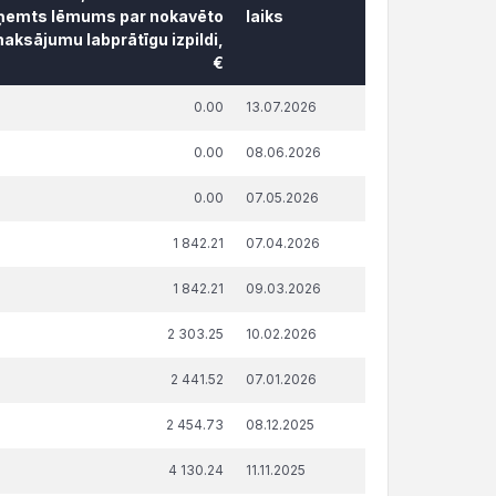
ņemts lēmums par nokavēto
laiks
aksājumu labprātīgu izpildi,
€
āda summa, attiecībā uz kuru
Publicēšanas
0.00
13.07.2026
ņemts lēmums par nokavēto
datums un
aksājumu labprātīgu izpildi,
laiks
0.00
08.06.2026
€
0.00
07.05.2026
1 842.21
07.04.2026
1 842.21
09.03.2026
2 303.25
10.02.2026
2 441.52
07.01.2026
2 454.73
08.12.2025
4 130.24
11.11.2025