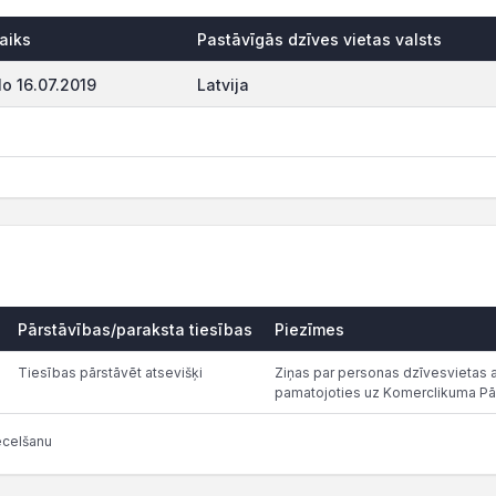
aiks
Pastāvīgās dzīves vietas valsts
o 16.07.2019
Latvija
Pārstāvības/paraksta tiesības
Piezīmes
Tiesības pārstāvēt atsevišķi
Ziņas par personas dzīvesvietas ad
pamatojoties uz Komerclikuma Pā
ecelšanu