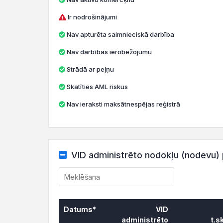
Ir nodrošinājumi
Nav apturēta saimnieciskā darbība
Nav darbības ierobežojumu
Strādā ar peļņu
Skatīties AML riskus
Nav ieraksti maksātnespējas reģistrā
VID administrēto nodokļu (nodevu) 
Datums*
VID
administrēto
t.s