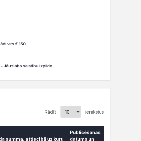
ādi virs € 150
 - Jāuzlabo saistību izpilde
Rādīt
ierakstus
Publicēšanas
āda summa, attiecībā uz kuru
datums un