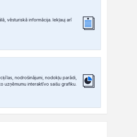
, vēsturiskā informācija. Iekļauj arī
ķīlas, nodrošinājumi, nodokļu parādi,
tīto uzņēmumu interaktīvo saišu grafiku.