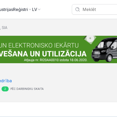
ustrijas
Reģistri
LV
 SIA
edrība
2
PĒC DARBINIEKU SKAITA