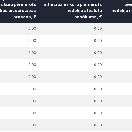
uz kuru piemērots
attiecībā uz kuru piemērots
pie
skās aizsardzības
nodokļu atbalsta
nodokļu m
process, €
pasākums, €
k. parāda summa,
t.sk. parāda summa,
t.sk. par
0.00
0.00
uz kuru piemērots
attiecībā uz kuru piemērots
pie
skās aizsardzības
nodokļu atbalsta
nodokļu m
0.00
0.00
process, €
pasākums, €
0.00
0.00
0.00
0.00
0.00
0.00
0.00
0.00
0.00
0.00
0.00
0.00
0.00
0.00