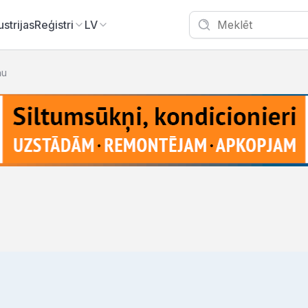
ustrijas
Reģistri
LV
ņu