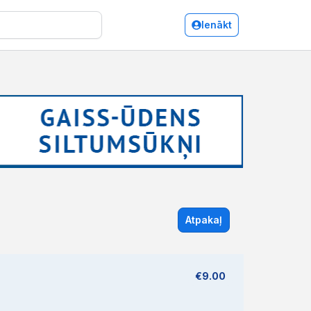
Ienākt
Atpakaļ
€9.00