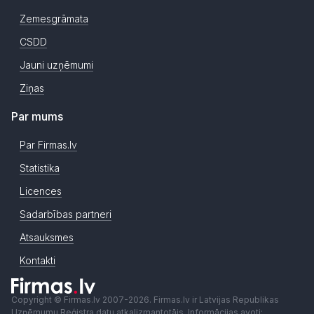
Zemesgrāmata
CSDD
Jauni uzņēmumi
Ziņas
Par mums
Par Firmas.lv
Statistika
Licences
Sadarbības partneri
Atsauksmes
Kontakti
Copyright © Firmas.lv 2007-2026. Firmas.lv ir Latvijas Republikas
Uzņēmumu Reģistra datu atkalizmantotājs. Informācijas avoti: