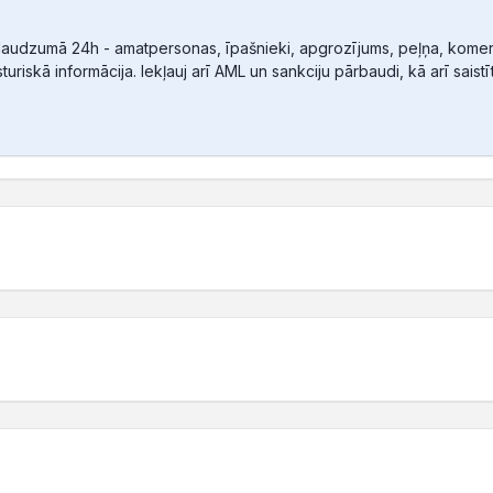
audzumā 24h - amatpersonas, īpašnieki, apgrozījums, peļņa, komerc
sturiskā informācija. Iekļauj arī AML un sankciju pārbaudi, kā arī sais