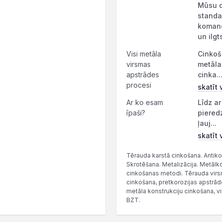
Mūsu d
standa
komand
un ilg
Visi metāla
Cinkoš
virsmas
metāla 
apstrādes
cinka..
procesi
skatīt 
Ar ko esam
Līdz a
īpaši?
piered
ļauj...
skatīt 
Tērauda karstā cinkošana. Antikor
Skrotēšana. Metalizācija. Metālk
cinkošanas metodi. Tērauda virs
cinkošana, pretkorozijas apstrād
metāla konstrukciju cinkošana, vi
BZT.