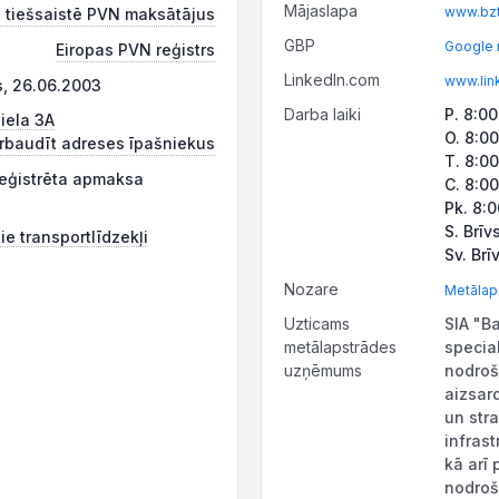
Mājaslapa
www.bzt
 tiešsaistē PVN maksātājus
GBP
Google 
Eiropas PVN reģistrs
LinkedIn.com
www.lin
s, 26.06.2003
Darba laiki
P. 8:0
iela 3A
O. 8:0
rbaudīt adreses īpašniekus
T. 8:0
reģistrēta apmaksa
C. 8:0
Pk. 8:
S. Brīv
ie transportlīdzekļi
Sv. Brī
Nozare
Metālap
Uzticams
SIA "Ba
metālapstrādes
specia
uzņēmums
nodroš
aizsar
un str
infras
kā arī
nodroš