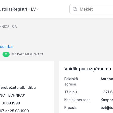
ustrijas
Reģistri
LV
HNICS, SIA
iedrība
11
PĒC DARBINIEKU SKAITA
Vairāk par uzņēmumu
Faktiskā
Antena
adrese
ierobežotu atbildību
Tālrunis
+371 
ZINC TECHNICS"
Kontaktpersona
Kaspars
 01.09.1998
E-pasts
bzt@bz
7 ar 25.03.1999