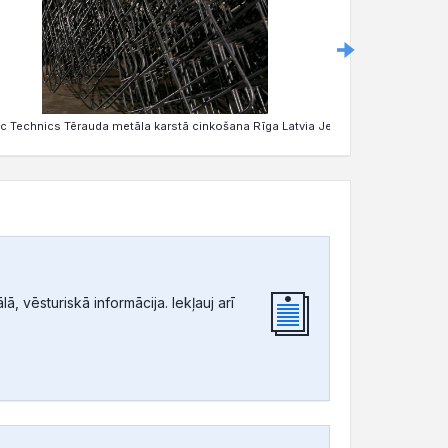
nc Technics Tērauda metāla karstā cinkošana Rīga Latvia Jelgava
Baltic Zinc T
, vēsturiskā informācija. Iekļauj arī