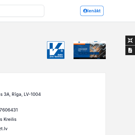
Ienākt
s 3A, Rīga, LV-1004
67606431
 Kreilis
t.lv