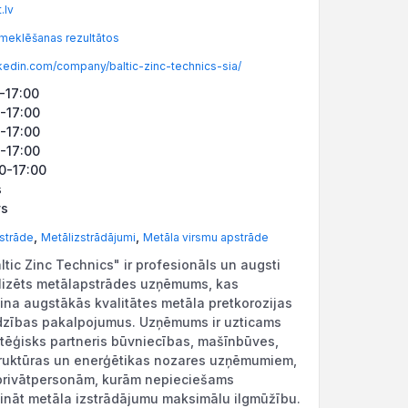
.lv
meklēšanas rezultātos
kedin.com/company/baltic-zinc-technics-sia/
0-17:00
0-17:00
0-17:00
0-17:00
00-17:00
s
vs
,
,
strāde
Metālizstrādājumi
Metāla virsmu apstrāde
ltic Zinc Technics" ir profesionāls un augsti
lizēts metālapstrādes uzņēmums, kas
ina augstākās kvalitātes metāla pretkorozijas
dzības pakalpojumus. Uzņēmums ir uzticams
atēģisks partneris būvniecības, mašīnbūves,
truktūras un enerģētikas nozares uzņēmumiem,
 privātpersonām, kurām nepieciešams
ināt metāla izstrādājumu maksimālu ilgmūžību.