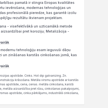
arbības pamatā ir stingra Eiropas kvalitātes
rtu ievērošana, modernas tehnoloģijas un
as profesionālā pieredze, kas garantē izcilu
tspējīgu rezultātu ikvienam projektam.
ana - visefektīvākā un uzticamākā metode
aizsardzībai pret koroziju; Metalizācija -
.
vairāk
r modernu tehnoloģiju esam ieguvuši dāņu
zi un zināšanas karstās cinkošanas jomā, kas
vairāk
ozijas apstrāde. Cinks. Hot dip galvanizing. Zn.
onstrukciju krāsošana. Metāla virsmu apstrāde ar karstās
mas apstrāde, cena, cenas. metāla cinkošana, karstā
e, metāla aizsardzība pret rūsu, cinkošanas pakalpojumi,
rsmas apstrāde, cinka pārklājums, industriālā cinkošana,