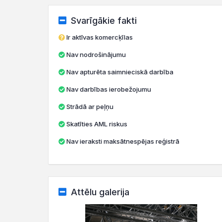
Svarīgākie fakti
Ir aktīvas komercķīlas
Nav nodrošinājumu
Nav apturēta saimnieciskā darbība
Nav darbības ierobežojumu
Strādā ar peļņu
Skatīties AML riskus
Nav ieraksti maksātnespējas reģistrā
Attēlu galerija