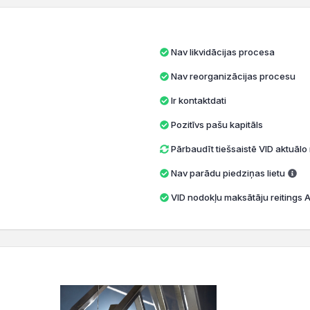
Nav likvidācijas procesa
Nav reorganizācijas procesu
Ir kontaktdati
Pozitīvs pašu kapitāls
Pārbaudīt tiešsaistē VID aktuāl
Nav parādu piedziņas lietu
VID nodokļu maksātāju reitings A 