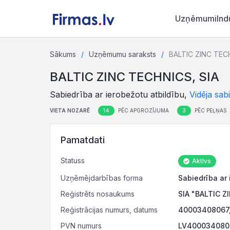
Uzņēmumi
Ind
Sākums
Uzņēmumu saraksts
BALTIC ZINC TEC
BALTIC ZINC TECHNICS, SIA
Sabiedrība ar ierobežotu atbildību,
Vidēja sab
14
3
VIETA NOZARĒ
PĒC APGROZĪJUMA
PĒC PEĻŅAS
Pamatdati
Statuss
Aktīvs
Uzņēmējdarbības forma
Sabiedrība ar 
Reģistrēts nosaukums
SIA "BALTIC 
Reģistrācijas numurs, datums
40003408067,
PVN numurs
LV4000340806