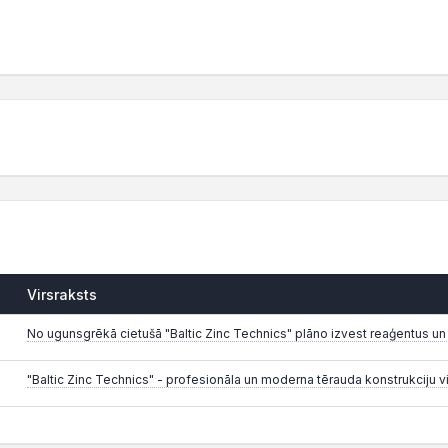
Virsraksts
No ugunsgrēkā cietušā "Baltic Zinc Technics" plāno izvest reaģentus un
"Baltic Zinc Technics" - profesionāla un moderna tērauda konstrukciju 