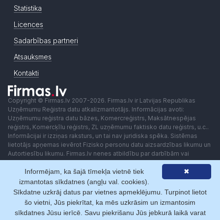
Statistika
Licences
Sadarbības partneri
Atsauksmes
Kontakti
Copyright © Firmas.lv 2007-2026. Firmas.lv ir Latvijas Republikas
Uzņēmumu Reģistra datu atkalizmantotājs. Informācijas avoti:
Uzņēmumu reģistra datu bāzes, Komercreģistrs, Maksātnespējas
reģistrs, Komercķīlu reģistrs, ZL uzņēmumu faktisko datu reģistrs, u.c..
Informācijai ir izziņas raksturs, un tai nav juridiska spēka. Sistēmas
lietotājs apņemas ievērot Fizisko personu datu aizsardzības likumu un
Autortiesību likumu. Firmas.lv nenes atbildību par darbībām vai
lēmumiem, kas balstīti uz saņemto pakalpojumu. Lietotājam aizliegts
Informējam, ka šajā tīmekļa vietnē tiek
✖
izmantot jebkādas automatizētas sistēmas vai iekārtas (robotus)
piekļuvei sistēmai bez rakstiskas saskaņošanas ar Firmas.lv. Galvenā
izmantotas sīkdatnes (angļu val. cookies).
redaktore: Ingūna Pempere.
Sīkdatne uzkrāj datus par vietnes apmeklējumu. Turpinot lietot
Lietošanas noteikumi
Privātuma politika
Norēķini ar
šo vietni, Jūs piekrītat, ka mēs uzkrāsim un izmantosim
sīkdatnes Jūsu ierīcē. Savu piekrišanu Jūs jebkurā laikā varat