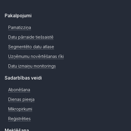
Pakalpojumi
Pamatizziņa
Datu pārraide tiešsaistē
Segmentēto datu atlase
Uzņēmumu novērtēšanas rīki
Datu izmaiņu monitorings
Sadarbības veidi
Abonēšana
Dienas pieeja
Mikropirkumi
Reģistrēties
Meklēšana