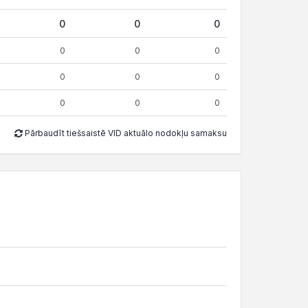
0
0
0
0
0
0
0
0
0
0
0
0
Pārbaudīt tiešsaistē VID aktuālo nodokļu samaksu