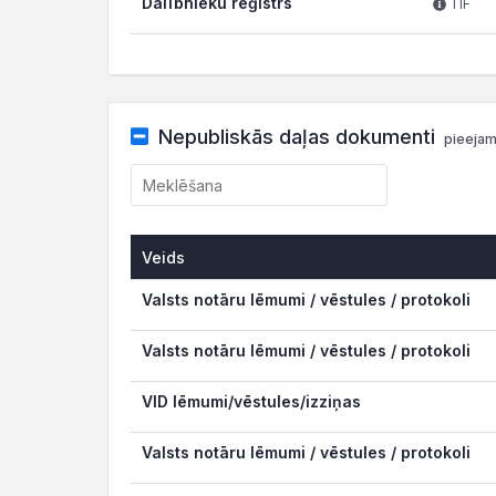
Dalībnieku reģistrs
TIF
Nepubliskās daļas dokumenti
pieejam
Veids
Veids
Valsts notāru lēmumi / vēstules / protokoli
Valsts notāru lēmumi / vēstules / protokoli
VID lēmumi/vēstules/izziņas
Valsts notāru lēmumi / vēstules / protokoli