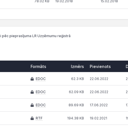
78.02 KB
19.02.2018
15.02.2018
i pēc pieprasījuma LR Uzņēmumu reģistrā
Formāts
Izmērs
Pievienots
Formāts
Izmērs
Pievienots
EDOC
62.3 KB
22.06.2022
2
EDOC
62.09 KB
22.06.2022
2
EDOC
89.69 KB
17.06.2022
1
RTF
194.38 KB
19.02.2021
1