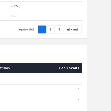
HTML
PDF
iepriekšējā
1
2
3
nākamā
atums
Lapu skaits
1
1
1