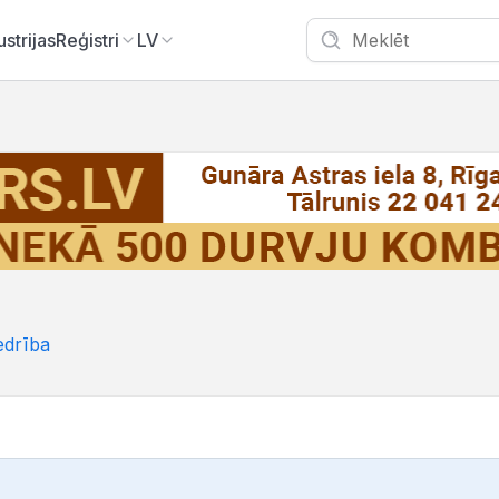
ustrijas
Reģistri
LV
edrība