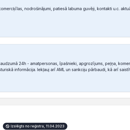
mercķīlas, nodrošinājumi, patiesā labuma guvēji, kontakti u.c. aktuālā
audzumā 24h - amatpersonas, īpašnieki, apgrozījums, peļņa, komerc
sturiskā informācija. Iekļauj arī AML un sankciju pārbaudi, kā arī sais
Izslēgts no reģistra, 11.04.2023