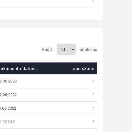
2
Rādīt
ierakstus
Dokumenta datums
Lapu skaits
Dokumenta datums
Lapu skaits
2.06.2022
1
2.06.2022
1
7.06.2022
1
9.02.2021
2