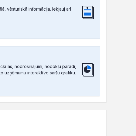
, vēsturiskā informācija. Iekļauj arī
ķīlas, nodrošinājumi, nodokļu parādi,
tīto uzņēmumu interaktīvo saišu grafiku.