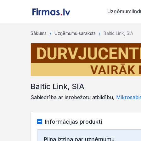
Uzņēmumi
Ind
Sākums
Uzņēmumu saraksts
Baltic Link, SIA
Baltic Link, SIA
Sabiedrība ar ierobežotu atbildību,
Mikrosabi
Informācijas produkti
Pilna izziņa par uzņēmumu