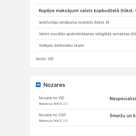
Kopējie maksājumi valsts kopbudžetā (tūkst. 
Iedzīvotāju ienākuma nodoklis (tūkst. €)
Valsts sociālās apdrošināšanas obligātās iemaksas (tūk
Vidējais darbinieku skaits
Avots: VID
Nozares
Nozare no VID
Nespecializē
Redakcija NACE 2.0
Nozare no CSP
Smaržu un k
Redakcija NACE 2.0