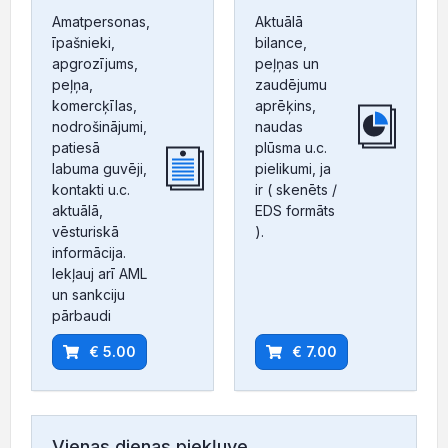
Amatpersonas,
Aktuālā
īpašnieki,
bilance,
apgrozījums,
peļņas un
peļņa,
zaudējumu
komercķīlas,
aprēķins,
nodrošinājumi,
naudas
patiesā
plūsma u.c.
labuma guvēji,
pielikumi, ja
kontakti u.c.
ir ( skenēts /
aktuālā,
EDS formāts
vēsturiskā
).
informācija.
Iekļauj arī AML
un sankciju
pārbaudi
€ 5.00
€ 7.00
Vienas dienas piekļuve