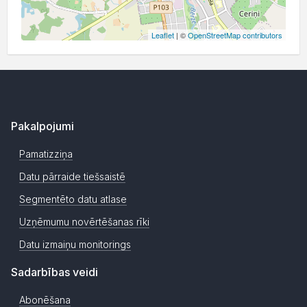
Leaflet
| ©
OpenStreetMap contributors
Pakalpojumi
Pamatizziņa
Datu pārraide tiešsaistē
Segmentēto datu atlase
Uzņēmumu novērtēšanas rīki
Datu izmaiņu monitorings
Sadarbības veidi
Abonēšana