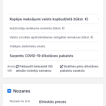
Kopējie maksājumi valsts kopbudžetā (tūkst. €)
-1 5
Iedzīvotāju ienākuma nodoklis (tūkst. €)
3
Valsts sociālās apdrošināšanas obligātās iemaksas (tūkst. €)
1 0
Vidējais darbinieku skaits
Saņemts COVID-19 dīkstāves pabalsts
Avots:
Pārbaudīt tiešsaistē VID
Skatīties pilno dīkstāves
VID
aktuālo nodokļu samaksu
pabalstu sarakstu
Nozares
Nozare no zl.lv
Ķīmiskās preces