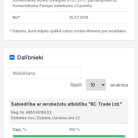
dzīvesvietas adresi izslēgtas 01.07.2011., pamatojoties uz
Komerclikuma Pārejas noteikumu 23.punktu.
25.07.2016
* Datums, kurā stājies spēkā valsts notāra lēmums par iecelšanu
Dalībnieki
Rādīt
ierakstus
Sabiedrība ar ierobežotu atbildību "BC Trade Ltd."
Reģ. Nr. 48503016633
Dobeles nov., Dobele, Uzvaras iela 22
100 %