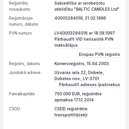
Reģistrēts
Sabiedrība ar ierobežotu
nosaukums
atbildību "BALTIC CANDLES Ltd"
Reģistrācijas
40003284016, 21.02.1996
numurs, datums
PVN numurs
LV40003284016 ar 18.08.1997
Pārbaudīt VID tiešsaistē PVN
maksātājus
Eiropas PVN reģistrs
Reģistrs, datums
Komercreģistrs, 15.04.2003
Juridiskā adrese
Uzvaras iela 22, Dobele,
Dobeles nov., LV-3701
Pārbaudīt adreses īpašniekus
Pamatkapitāls
750 000 EUR, reģistrēta
apmaksa 17.12.2014
CSDD
CSDD reģistrētie
transportlīdzekļi