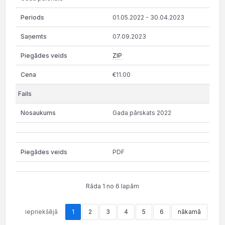
01.05.2022 - 30.04.2023
07.09.2023
ZIP
€11.00
Gada pārskats 2022
PDF
Rāda 1 no 6 lapām
iepriekšējā
1
2
3
4
5
6
nākamā