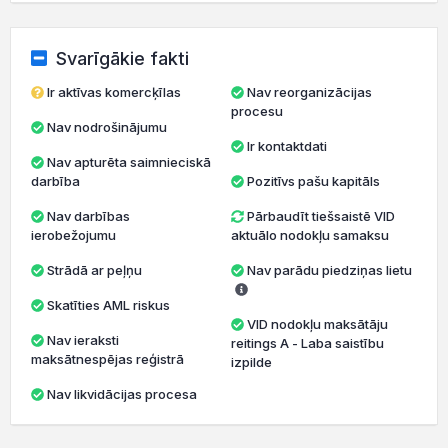
Svarīgākie fakti
Ir aktīvas komercķīlas
Nav reorganizācijas
procesu
Nav nodrošinājumu
Ir kontaktdati
Nav apturēta saimnieciskā
darbība
Pozitīvs pašu kapitāls
Nav darbības
Pārbaudīt tiešsaistē VID
ierobežojumu
aktuālo nodokļu samaksu
Strādā ar peļņu
Nav parādu piedziņas lietu
Skatīties AML riskus
VID nodokļu maksātāju
Nav ieraksti
reitings A - Laba saistību
maksātnespējas reģistrā
izpilde
Nav likvidācijas procesa