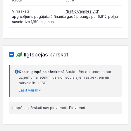
LETA
"Baltic Candles Ltd"
apgrozījums pagājušajā finanšu gadā pieauga par 6,8%; peļņa
sasniedza 1,159 miljonus
Ilgtspējas pārskati
Kas ir ilgtspējas pārskats?
Strukturēts dokuments par
uzņēmuma ietekmi uz vidi, sociālajiem aspektiem un
pārvaldību (ESG).
Lasīt vairāk
Ilgtspējas pārskati nav pievienoti.
Pievienot