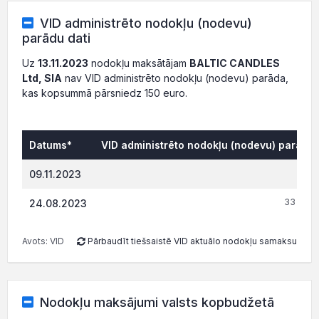
VID administrēto nodokļu (nodevu)
parādu dati
Uz
13.11.2023
nodokļu maksātājam
BALTIC CANDLES
Ltd, SIA
nav VID administrēto nodokļu (nodevu) parāda,
kas kopsummā pārsniedz 150 euro.
Datums*
VID administrēto nodokļu (nodevu) parāds,
0.
09.11.2023
33 529.
24.08.2023
Avots: VID
Pārbaudīt tiešsaistē VID aktuālo nodokļu samaksu
Nodokļu maksājumi valsts kopbudžetā