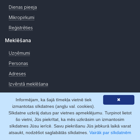
Dienas pieeja
Mikropirkumi
Reģistrēties
Meklēšana
Uzņēmumi
Personas
Adreses
Izvērstā meklēšana
TOP firmas
Informējam, ka šajā tīmekļa vietnē tiek
✖
Dažādi
izmantotas sīkdatnes (angļu val. cookies).
Sīkdatne uzkrāj datus par vietnes apmeklējumu. Turpinot lietot
Zemesgrāmata
šo vietni, Jūs piekrītat, ka mēs uzkrāsim un izmantosim
sīkdatnes Jūsu ierīcē. Savu piekrišanu Jūs jebkurā laikā varat
CSDD
atsaukt, nodzēšot saglabātās sīkdatnes.
Vairāk par sīkdatnēm