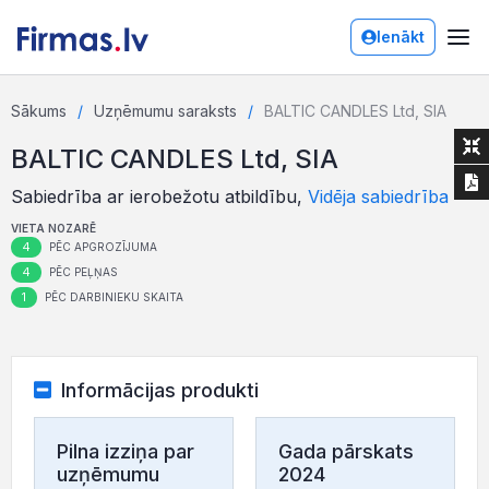
Ienākt
Sākums
Uzņēmumu saraksts
BALTIC CANDLES Ltd, SIA
BALTIC CANDLES Ltd, SIA
Sabiedrība ar ierobežotu atbildību,
Vidēja sabiedrība
VIETA NOZARĒ
4
PĒC APGROZĪJUMA
4
PĒC PEĻŅAS
1
PĒC DARBINIEKU SKAITA
Informācijas produkti
Pilna izziņa par
Gada pārskats
uzņēmumu
2024