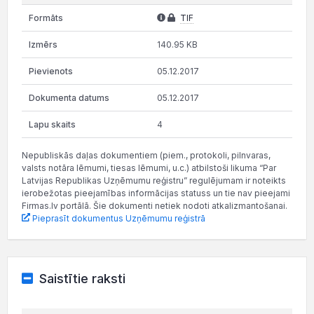
TIF
140.95 KB
05.12.2017
05.12.2017
4
Nepubliskās daļas dokumentiem (piem., protokoli, pilnvaras,
valsts notāra lēmumi, tiesas lēmumi, u.c.) atbilstoši likuma “Par
Latvijas Republikas Uzņēmumu reģistru” regulējumam ir noteikts
ierobežotas pieejamības informācijas statuss un tie nav pieejami
Firmas.lv portālā. Šie dokumenti netiek nodoti atkalizmantošanai.
Pieprasīt dokumentus Uzņēmumu reģistrā
Saistītie raksti