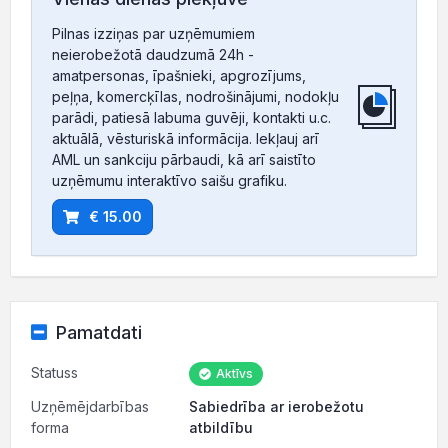
Pilnas izziņas par uzņēmumiem
neierobežotā daudzumā 24h -
amatpersonas, īpašnieki, apgrozījums,
peļņa, komercķīlas, nodrošinājumi, nodokļu
parādi, patiesā labuma guvēji, kontakti u.c.
aktuālā, vēsturiskā informācija. Iekļauj arī
AML un sankciju pārbaudi, kā arī saistīto
uzņēmumu interaktīvo saišu grafiku.
€ 15.00
Pamatdati
Statuss
Aktīvs
Uzņēmējdarbības
Sabiedrība ar ierobežotu
forma
atbildību