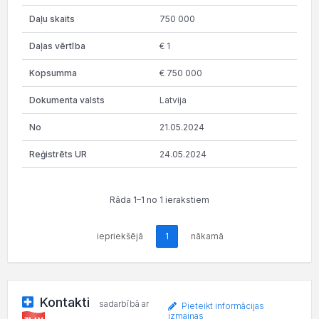
750 000
€ 1
€ 750 000
Latvija
21.05.2024
24.05.2024
Rāda 1–1 no 1 ierakstiem
iepriekšējā
1
nākamā
Kontakti
sadarbībā ar
Pieteikt informācijas
izmaiņas