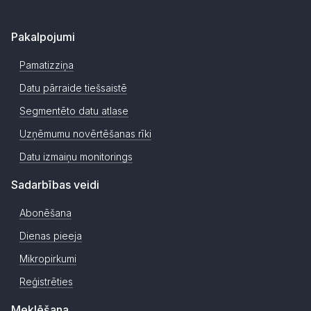
Pakalpojumi
Pamatizziņa
Datu pārraide tiešsaistē
Segmentēto datu atlase
Uzņēmumu novērtēšanas rīki
Datu izmaiņu monitorings
Sadarbības veidi
Abonēšana
Dienas pieeja
Mikropirkumi
Reģistrēties
Meklēšana