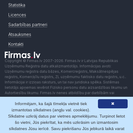
Statistika
Licences
Sadarbības partneri
Atsauksmes
Kontakti
Copyright © Firmas.lv 2007-2026. Firmas.lv ir Latvijas Republikas
Uzņēmumu Reģistra datu atkalizmantotājs. Informācijas avoti:
Uzņēmumu reģistra datu bāzes, Komercreģistrs, Maksātnespējas
reģistrs, Komercķīlu reģistrs, ZL uzņēmumu faktisko datu reģistrs, u.c..
Informācijai ir izziņas raksturs, un tai nav juridiska spēka. Sistēmas
lietotājs apņemas ievērot Fizisko personu datu aizsardzības likumu un
Autortiesību likumu. Firmas.lv nenes atbildību par darbībām vai
lēmumiem, kas balstīti uz saņemto pakalpojumu. Lietotājam aizliegts
Informējam, ka šajā tīmekļa vietnē tiek
✖
izmantot jebkādas automatizētas sistēmas vai iekārtas (robotus)
piekļuvei sistēmai bez rakstiskas saskaņošanas ar Firmas.lv. Galvenā
izmantotas sīkdatnes (angļu val. cookies).
redaktore: Ingūna Pempere.
Sīkdatne uzkrāj datus par vietnes apmeklējumu. Turpinot lietot
Lietošanas noteikumi
Privātuma politika
Norēķini ar
šo vietni, Jūs piekrītat, ka mēs uzkrāsim un izmantosim
sīkdatnes Jūsu ierīcē. Savu piekrišanu Jūs jebkurā laikā varat