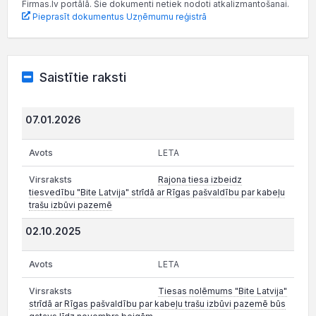
Firmas.lv portālā. Šie dokumenti netiek nodoti atkalizmantošanai.
Pieprasīt dokumentus Uzņēmumu reģistrā
Saistītie raksti
07.01.2026
LETA
Rajona tiesa izbeidz
tiesvedību "Bite Latvija" strīdā ar Rīgas pašvaldību par kabeļu
trašu izbūvi pazemē
02.10.2025
LETA
Tiesas nolēmums "Bite Latvija"
strīdā ar Rīgas pašvaldību par kabeļu trašu izbūvi pazemē būs