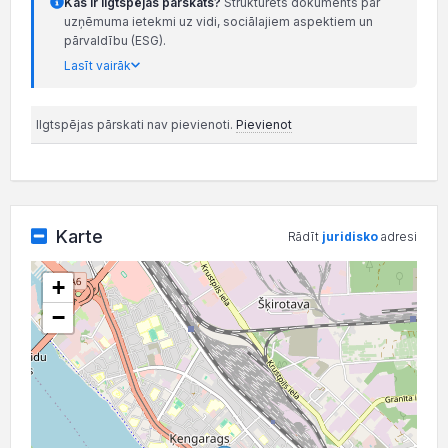
Kas ir ilgtspējas pārskats?
Strukturēts dokuments par
uzņēmuma ietekmi uz vidi, sociālajiem aspektiem un
pārvaldību (ESG).
Lasīt vairāk
Ilgtspējas pārskati nav pievienoti.
Pievienot
Karte
Rādīt
juridisko
adresi
+
−