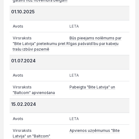
gatavs līdz novembra beigām
01.10.2025
LETA
Būs pieejams nolēmums par
"Bite Latvija" pieteikumu pret Rīgas pašvaldību par kabeļu
trašu izbūvi pazemē
01.07.2024
LETA
Pabeigta "Bite Latvija" un
"Baltcom" apvienošana
15.02.2024
LETA
Apvienos uzņēmumus "Bite
Latvija" un "Baltcom"