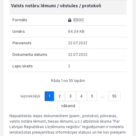
Valsts notāru lēmumi / vēstules / protokoli
EDOC
64.04 KB
22.07.2022
22.07.2022
2
Rāda 1 no 55 lapām
iepriekšējā
1
2
3
4
5
…
55
nākamā
Nepubliskās daļas dokumentiem (piem., protokoli, pilnvaras,
valsts notāra lēmumi, tiesas lēmumi, u.c.) atbilstoši likuma “Par
Latvijas Republikas Uzņēmumu reģistru” regulējumam ir noteikts
ierobežotas pieejamības informācijas statuss un tie nav pieejami