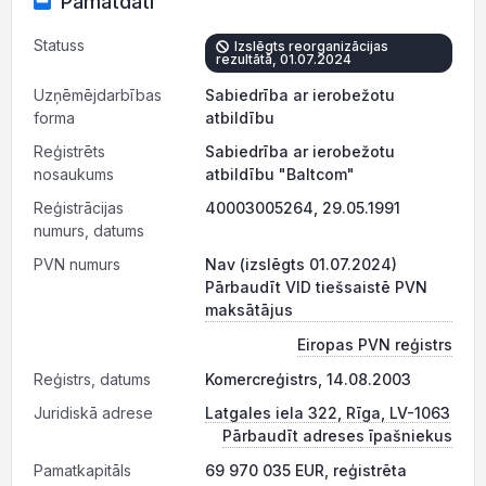
Pamatdati
Statuss
Izslēgts reorganizācijas
rezultātā, 01.07.2024
Uzņēmējdarbības
Sabiedrība ar ierobežotu
forma
atbildību
Reģistrēts
Sabiedrība ar ierobežotu
nosaukums
atbildību "Baltcom"
Reģistrācijas
40003005264, 29.05.1991
numurs, datums
PVN numurs
Nav (izslēgts 01.07.2024)
Pārbaudīt VID tiešsaistē PVN
maksātājus
Eiropas PVN reģistrs
Reģistrs, datums
Komercreģistrs, 14.08.2003
Juridiskā adrese
Latgales iela 322, Rīga, LV-1063
Pārbaudīt adreses īpašniekus
Pamatkapitāls
69 970 035 EUR, reģistrēta