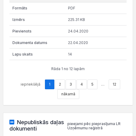
PDF
225.31 KB
24.04.2020
22.04.2020
14
Rāda 1 no 12 lapām
iepriekšējā
1
2
3
4
5
…
12
nākamā
Nepubliskās daļas
pieejami pēc pieprasījuma LR
dokumenti
Uzņēmumu reģistrā