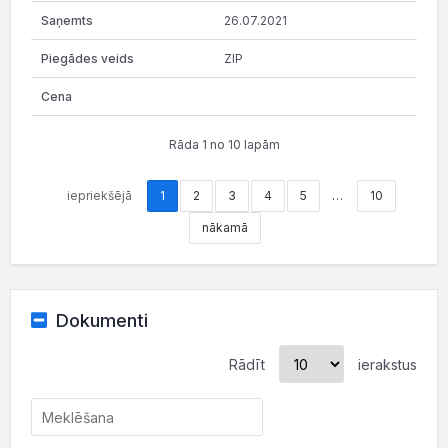
26.07.2021
ZIP
Rāda 1 no 10 lapām
iepriekšējā
1
2
3
4
5
…
10
nākamā
Dokumenti
Rādīt
ierakstus