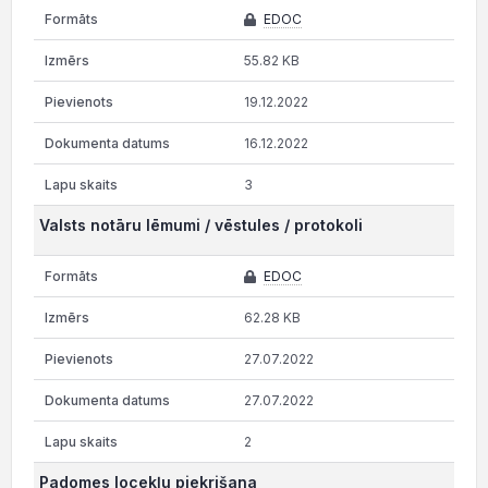
EDOC
55.82 KB
19.12.2022
16.12.2022
3
Valsts notāru lēmumi / vēstules / protokoli
EDOC
62.28 KB
27.07.2022
27.07.2022
2
Padomes locekļu piekrišana