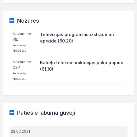
Nozares
Nozare no
Televīzijas programmu izstrāde un
VID
apraide (60.20)
Redakcija
NACE 2.0
Nozare no
Kabeļu telekomunikācijas pakalpojumi
CSP
(61.10)
Redakcija
NACE 2.0
Patiesie labuma guvēji
22.07.2021