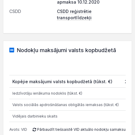
apmaksa 10.12.2020
CSDD
CSDD reģistrētie
transportlīdzekļi
Nodokļu maksājumi valsts kopbudžetā
2
Kopējie maksājumi valsts kopbudžetā (tūkst. €)
2 95
Iedzīvotāju ienākuma nodoklis (tūkst. €)
93
Valsts sociālās apdrošināšanas obligātās iemaksas (tūkst. €)
2 00
Vidējais darbinieku skaits
Avots: VID
Pārbaudīt tiešsaistē VID aktuālo nodokļu samaksu