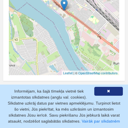
Leaflet
| ©
OpenStreetMap contributors
Informējam, ka šajā tīmekļa vietnē tiek
✖
izmantotas sīkdatnes (angļu val. cookies).
Sīkdatne uzkrāj datus par vietnes apmeklējumu. Turpinot lietot
šo vietni, Jūs piekrītat, ka mēs uzkrāsim un izmantosim
Pakalpojumi
sīkdatnes Jūsu ierīcē. Savu piekrišanu Jūs jebkurā laikā varat
atsaukt, nodzēšot saglabātās sīkdatnes.
Vairāk par sīkdatnēm
Pamatizziņa