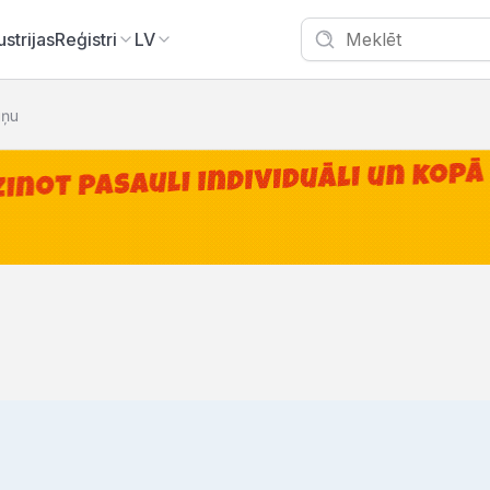
ustrijas
Reģistri
LV
iņu