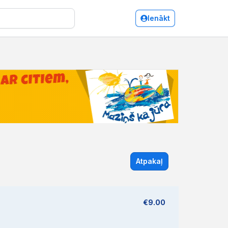
Ienākt
Atpakaļ
€9.00