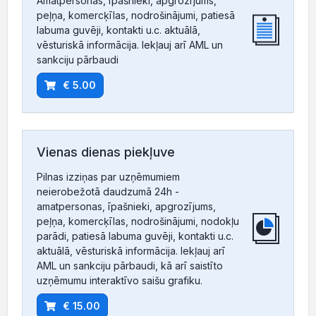
Amatpersonas, īpašnieki, apgrozījums,
peļņa, komercķīlas, nodrošinājumi, patiesā
labuma guvēji, kontakti u.c. aktuālā,
vēsturiskā informācija. Iekļauj arī AML un
sankciju pārbaudi
€ 5.00
Vienas dienas piekļuve
Pilnas izziņas par uzņēmumiem
neierobežotā daudzumā 24h -
amatpersonas, īpašnieki, apgrozījums,
peļņa, komercķīlas, nodrošinājumi, nodokļu
parādi, patiesā labuma guvēji, kontakti u.c.
aktuālā, vēsturiskā informācija. Iekļauj arī
AML un sankciju pārbaudi, kā arī saistīto
uzņēmumu interaktīvo saišu grafiku.
€ 15.00