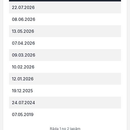
Datums*
VID administrēto nodokļu (nodevu) parāds,
22.07.2026
506.
08.06.2026
486.
13.05.2026
568.
07.04.2026
549.
09.03.2026
630.
10.02.2026
611
12.01.2026
428.
19.12.2025
250.
24.07.2024
196
07.05.2019
761.
Rāda 1 no 2 lapām