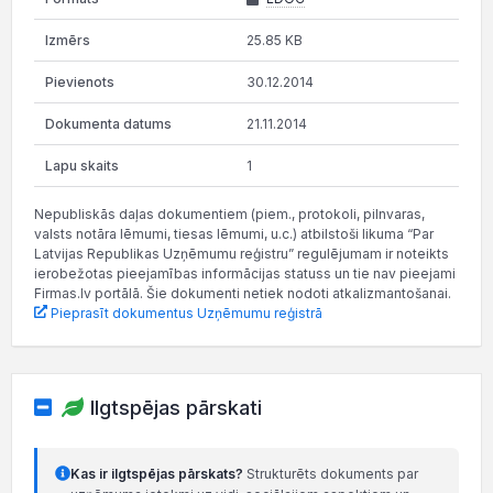
25.85 KB
30.12.2014
21.11.2014
1
Nepubliskās daļas dokumentiem (piem., protokoli, pilnvaras,
valsts notāra lēmumi, tiesas lēmumi, u.c.) atbilstoši likuma “Par
Latvijas Republikas Uzņēmumu reģistru” regulējumam ir noteikts
ierobežotas pieejamības informācijas statuss un tie nav pieejami
Firmas.lv portālā. Šie dokumenti netiek nodoti atkalizmantošanai.
Pieprasīt dokumentus Uzņēmumu reģistrā
Ilgtspējas pārskati
Kas ir ilgtspējas pārskats?
Strukturēts dokuments par