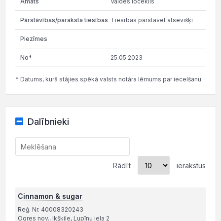
Valdes loceklis
Tiesības pārstāvēt atsevišķi
25.05.2023
* Datums, kurā stājies spēkā valsts notāra lēmums par iecelšanu
Dalībnieki
Rādīt
ierakstus
Cinnamon & sugar
Reģ. Nr. 40008320243
Ogres nov., Ikšķile, Lupīnu iela 2