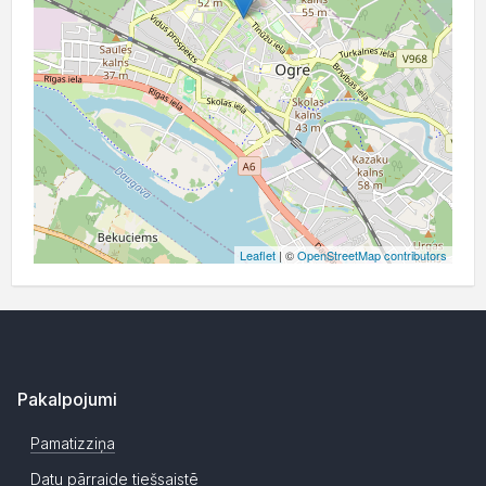
Leaflet
| ©
OpenStreetMap contributors
Pakalpojumi
Pamatizziņa
Datu pārraide tiešsaistē