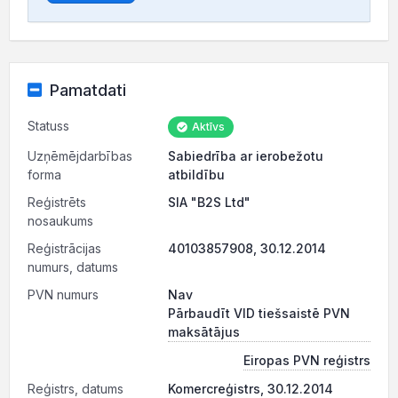
Pamatdati
Statuss
Aktīvs
Uzņēmējdarbības
Sabiedrība ar ierobežotu
forma
atbildību
Reģistrēts
SIA "B2S Ltd"
nosaukums
Reģistrācijas
40103857908, 30.12.2014
numurs, datums
PVN numurs
Nav
Pārbaudīt VID tiešsaistē PVN
maksātājus
Eiropas PVN reģistrs
Reģistrs, datums
Komercreģistrs, 30.12.2014