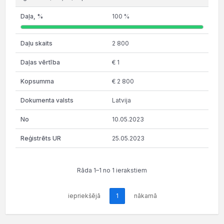
100 %
2 800
€ 1
€ 2 800
Latvija
10.05.2023
25.05.2023
Rāda 1–1 no 1 ierakstiem
iepriekšējā
1
nākamā