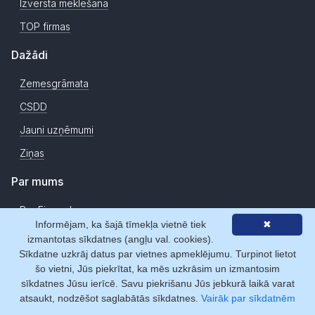
Izvērstā meklēšana
TOP firmas
Dažādi
Zemesgrāmata
CSDD
Jauni uzņēmumi
Ziņas
Par mums
Par Firmas.lv
Informējam, ka šajā tīmekļa vietnē tiek
✖
Statistika
izmantotas sīkdatnes (angļu val. cookies).
Sīkdatne uzkrāj datus par vietnes apmeklējumu. Turpinot lietot
Licences
šo vietni, Jūs piekrītat, ka mēs uzkrāsim un izmantosim
Sadarbības partneri
sīkdatnes Jūsu ierīcē. Savu piekrišanu Jūs jebkurā laikā varat
atsaukt, nodzēšot saglabātās sīkdatnes.
Vairāk par sīkdatnēm
Atsauksmes