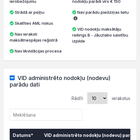
ierobežojumu
nodokļu parādi virs € 150
Strādā ar peļņu
Nav parādu piedziņas lietu
Skatīties AML riskus
VID nodokļu maksātāju
Nav ieraksti
reitings B - Jāuzlabo saistību
maksātnespējas reģistrā
izpilde
Nav likvidācijas procesa
VID administrēto nodokļu (nodevu)
parādu dati
Rādīt
ierakstus
Datums*
VID administrēto nodokļu (nodevu) parāds,