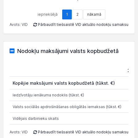
iepriekšējā
1
2
nākamā
Avots: VID
Pārbaudīt tiešsaistē VID aktuālo nodokļu samaksu
Nodokļu maksājumi valsts kopbudžetā
202
Kopējie maksājumi valsts kopbudžetā (tūkst. €)
0.9
Iedzīvotāju ienākuma nodoklis (tūkst. €)
0.0
Valsts sociālās apdrošināšanas obligātās iemaksas (tūkst. €)
0.0
Vidējais darbinieku skaits
Avots: VID
Pārbaudīt tiešsaistē VID aktuālo nodokļu samaksu