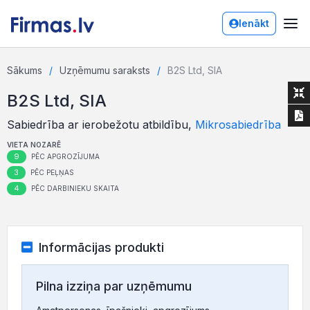
Ienākt
Sākums
Uzņēmumu saraksts
B2S Ltd, SIA
B2S Ltd, SIA
Sabiedrība ar ierobežotu atbildību,
Mikrosabiedrība
VIETA NOZARĒ
9
PĒC APGROZĪJUMA
3
PĒC PEĻŅAS
4
PĒC DARBINIEKU SKAITA
Informācijas produkti
Pilna izziņa par uzņēmumu