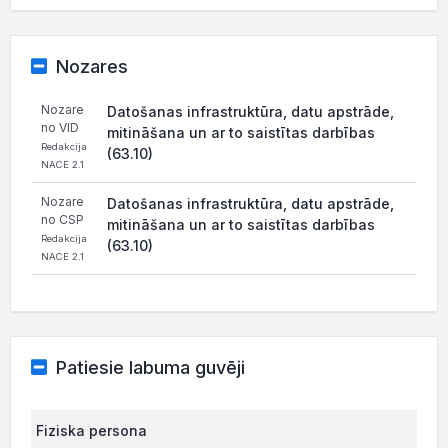
Nozares
Nozare
Datošanas infrastruktūra, datu apstrāde,
no VID
mitināšana un ar to saistītas darbības
Redakcija
(63.10)
NACE 2.1
Nozare
Datošanas infrastruktūra, datu apstrāde,
no CSP
mitināšana un ar to saistītas darbības
Redakcija
(63.10)
NACE 2.1
Patiesie labuma guvēji
Fiziska persona