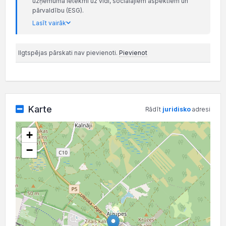
uzņēmuma ietekmi uz vidi, sociālajiem aspektiem un
pārvaldību (ESG).
Lasīt vairāk
Ilgtspējas pārskati nav pievienoti.
Pievienot
Karte
Rādīt
juridisko
adresi
+
−