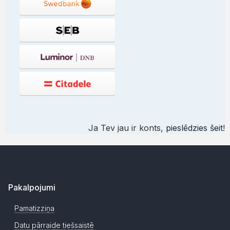
Ja Tev jau ir konts,
pieslēdzies šeit
!
Pakalpojumi
Pamatizziņa
Datu pārraide tiešsaistē