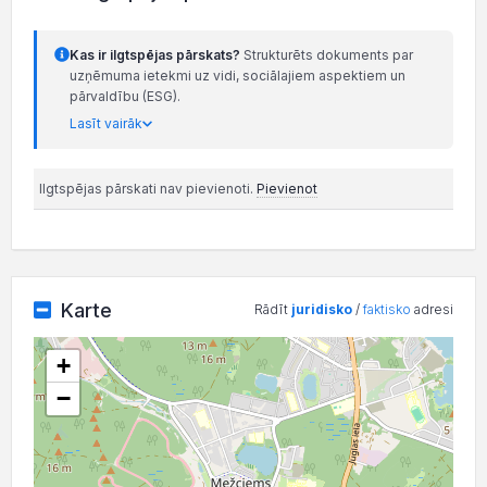
Kas ir ilgtspējas pārskats?
Strukturēts dokuments par
uzņēmuma ietekmi uz vidi, sociālajiem aspektiem un
pārvaldību (ESG).
Lasīt vairāk
Ilgtspējas pārskati nav pievienoti.
Pievienot
Karte
Rādīt
juridisko
/
faktisko
adresi
+
−