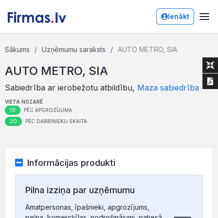
Ienākt
Sākums
Uzņēmumu saraksts
AUTO METRO, SIA
AUTO METRO, SIA
Sabiedrība ar ierobežotu atbildību,
Maza sabiedrība
VIETA NOZARĒ
19
PĒC APGROZĪJUMA
20
PĒC DARBINIEKU SKAITA
Informācijas produkti
Pilna izziņa par uzņēmumu
Amatpersonas, īpašnieki, apgrozījums,
peļņa, komercķīlas, nodrošinājumi, patiesā