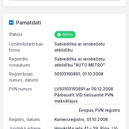
Pamatdati
Statuss
Aktīvs
Uzņēmējdarbības
Sabiedrība ar ierobežotu
forma
atbildību
Reģistrēts
Sabiedrība ar ierobežotu
nosaukums
atbildību "AUTO METRO"
Reģistrācijas
50103193891, 01.10.2008
numurs, datums
PVN numurs
LV50103193891 ar 09.12.2008
Pārbaudīt VID tiešsaistē PVN
maksātājus
Eiropas PVN reģistrs
Reģistrs, datums
Komercreģistrs, 01.10.2008
Juridiskā adrese
Hipokrāta iela 41 – 39, Rīga, LV-