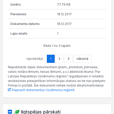
77.79 KB
18.12.2017
18.12.2017
1
Rāda 1 no 3 lapām
iepriekšējā
1
2
3
nākamā
Nepubliskās daļas dokumentiem (piem., protokoli, pilnvaras,
valsts notāra lēmumi, tiesas lēmumi, u.c.) atbilstoši likuma “Par
Latvijas Republikas Uzņēmumu reģistru” regulējumam ir noteikts
ierobežotas pieejamības informācijas statuss un tie nav pieejami
Firmas.lv portālā. Šie dokumenti netiek nodoti atkalizmantošanai.
Pieprasīt dokumentus Uzņēmumu reģistrā
Ilgtspējas pārskati