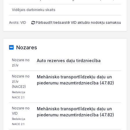
Vidējais darbinieku skaits
1
Avots: VID
Pārbaudīt tiešsaistē VID aktuālo nodokļu samaksu
Nozares
Nozare no
Auto rezerves daļu tirdzniecība
zl.lv
Nozare no
Mehānisko transportlīdzekļu daļu un
zl.lv
piederumu mazumtirdzniecība (47.82)
(NACE2)
Redakcija
NACE 2.1
Nozare no
Mehānisko transportlīdzekļu daļu un
VID
piederumu mazumtirdzniecība (47.82)
Redakcija
NACE 2.1