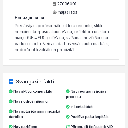
27096001
mājas lapa
Par uzņēmumu
Piedāvājam profesionālu lukturu remontu, stiklu
nomaiņu, korpusu atjaunošanu, reflektoru un stara
maiņu (UK→EU), pulēšanu, svīšanas novēršanu un
vadu remontu. Veicam darbus visām auto markām,
nodrošinot kvalitāti un precizitāti.
Svarīgākie fakti
Nav aktīvu komercķīlu
Nav reorganizācijas
procesu
Nav nodrošinājumu
Ir kontaktdati
Nav apturēta saimnieciskā
darbība
Pozitīvs pašu kapitāls
Nav darbības
Pārbaudīt tiešsaistē VID