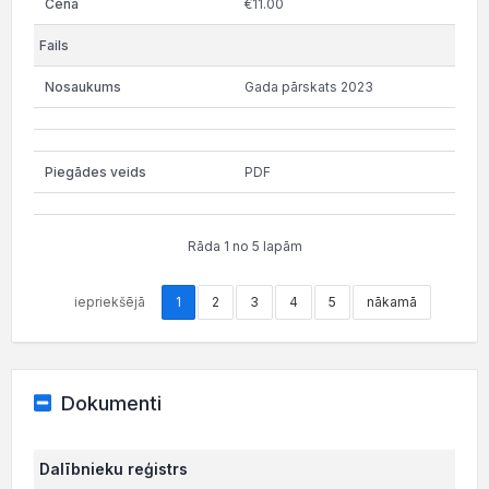
€11.00
Gada pārskats 2023
PDF
Rāda 1 no 5 lapām
iepriekšējā
1
2
3
4
5
nākamā
Dokumenti
Dalībnieku reģistrs