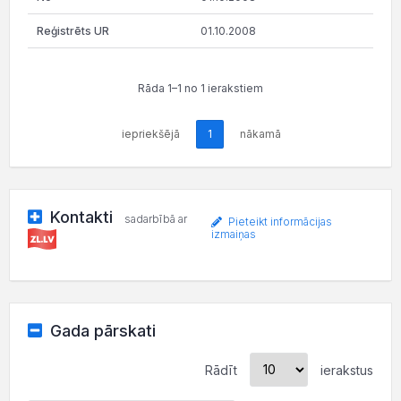
01.10.2008
Rāda 1–1 no 1 ierakstiem
iepriekšējā
1
nākamā
Kontakti
sadarbībā ar
Pieteikt informācijas
izmaiņas
Gada pārskati
Rādīt
ierakstus