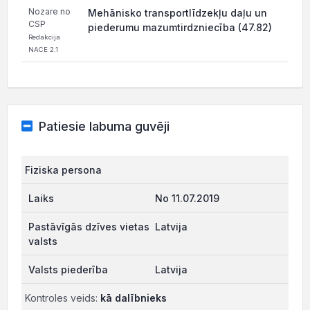
Nozare no
Mehānisko transportlīdzekļu daļu un
CSP
piederumu mazumtirdzniecība (47.82)
Redakcija
NACE 2.1
Patiesie labuma guvēji
Fiziska persona
No 11.07.2019
Latvija
Latvija
Kontroles veids:
kā dalībnieks