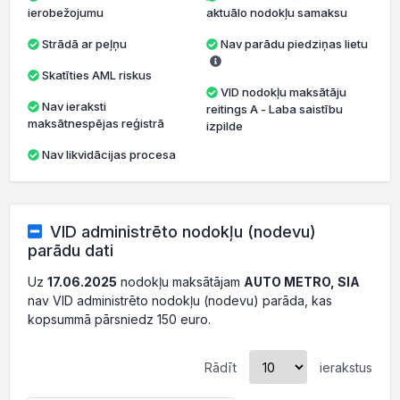
ierobežojumu
aktuālo nodokļu samaksu
Strādā ar peļņu
Nav parādu piedziņas lietu
Skatīties AML riskus
VID nodokļu maksātāju
Nav ieraksti
reitings A - Laba saistību
maksātnespējas reģistrā
izpilde
Nav likvidācijas procesa
VID administrēto nodokļu (nodevu)
parādu dati
Uz
17.06.2025
nodokļu maksātājam
AUTO METRO, SIA
nav VID administrēto nodokļu (nodevu) parāda, kas
kopsummā pārsniedz 150 euro.
Rādīt
ierakstus