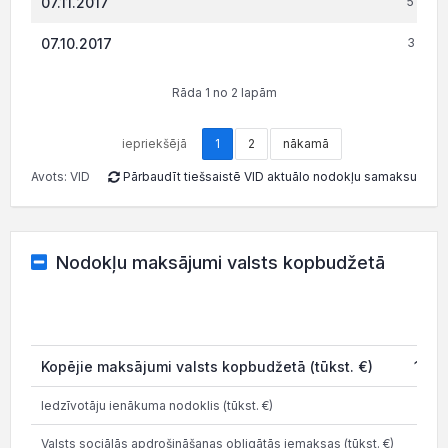
07.11.2017
5 247.
07.10.2017
3 715.
Rāda 1 no 2 lapām
iepriekšējā
1
2
nākamā
Avots: VID
Pārbaudīt tiešsaistē VID aktuālo nodokļu samaksu
Nodokļu maksājumi valsts kopbudžetā
202
Kopējie maksājumi valsts kopbudžetā (tūkst. €)
113.2
Iedzīvotāju ienākuma nodoklis (tūkst. €)
30.1
Valsts sociālās apdrošināšanas obligātās iemaksas (tūkst. €)
79.