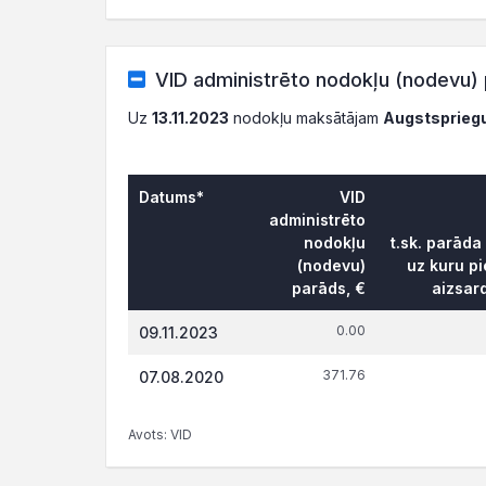
VID administrēto nodokļu (nodevu) 
Uz
13.11.2023
nodokļu maksātājam
Augstspriegu
Datums*
VID
administrēto
nodokļu
t.sk. parāda
(nodevu)
uz kuru pi
parāds, €
aizsar
0.00
09.11.2023
371.76
07.08.2020
Avots: VID