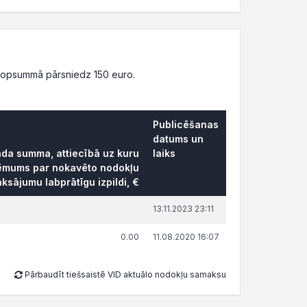
kopsummā pārsniedz 150 euro.
Publicēšanas
datums un
rāda summa, attiecībā uz kuru
laiks
ēmums par nokavēto nodokļu
ksājumu labprātīgu izpildi, €
13.11.2023 23:11
0.00
11.08.2020 16:07
Pārbaudīt tiešsaistē VID aktuālo nodokļu samaksu