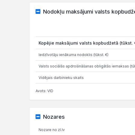
Nodokļu maksājumi valsts kopbudž
Kopējie maksājumi valsts kopbudžetā (tūkst. 
Iedzīvotāju ienākuma nodoklis (tūkst. €)
Valsts sociālās apdrošināšanas obligātās iemaksas (tūk
Vidējais darbinieku skaits
Avots: VID
Nozares
Nozare no zl.lv