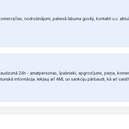
mercķīlas, nodrošinājumi, patiesā labuma guvēji, kontakti u.c. aktuālā
audzumā 24h - amatpersonas, īpašnieki, apgrozījums, peļņa, komerc
sturiskā informācija. Iekļauj arī AML un sankciju pārbaudi, kā arī sais