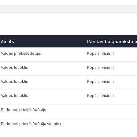
Amats
Pārstāvības/paraksta t
Valdes priekšsēdētājs
Kopā ar visiem
Valdes loceklis
Kopā ar visiem
Valdes loceklis
Kopā ar visiem
Valdes loceklis
Kopā ar visiem
Padomes priekšsēdētājs
Padomes priekšsēdētāja vietnieks