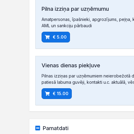
Pilna izziņa par uzņēmumu
Amatpersonas, īpašnieki, apgrozījums, peļņa, ko
AML un sankciju pārbaudi
€ 5.00
Vienas dienas piekļuve
Pilnas izziņas par uzņēmumiem neierobežotā d
patiesā labuma guvēji, kontakti u.c. aktuālā, vē
€ 15.00
Pamatdati