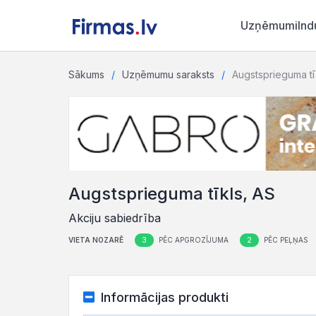
Uzņēmumi
Ind
Sākums
Uzņēmumu saraksts
Augstsprieguma tī
Augstsprieguma tīkls, AS
Akciju sabiedrība
3
2
VIETA NOZARĒ
PĒC APGROZĪJUMA
PĒC PEĻŅAS
Informācijas produkti