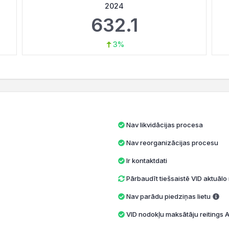
2024
632.1
3%
Nav likvidācijas procesa
Nav reorganizācijas procesu
Ir kontaktdati
Pārbaudīt tiešsaistē VID aktuāl
Nav parādu piedziņas lietu
VID nodokļu maksātāju reitings A 