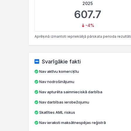
2025
607.7
-4%
Aprēķinā izmantoti iepriekšējā pārskata perioda rezultāti
Svarīgākie fakti
Nav aktīvu komercķīlu
Nav nodrošinājumu
Nav apturēta saimnieciskā darbība
Nav darbības ierobežojumu
Skatīties AML riskus
Nav ieraksti maksātnespējas reģistrā