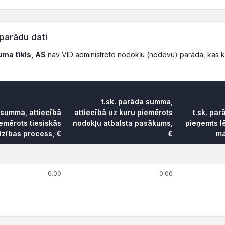
parādu dati
ma tīkls, AS
nav VID administrēto nodokļu (nodevu) parāda, kas 
t.sk. parāda summa,
 summa, attiecībā
attiecībā uz kuru piemērots
t.sk. pa
emērots tiesiskās
nodokļu atbalsta pasākums,
pieņemts l
dzības process, €
€
ma
0.00
0.00