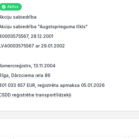
Aktīvs
Akciju sabiedrība
Akciju sabiedrība "Augstsprieguma tīkls"
40003575567, 28.12.2001
LV40003575567 ar 29.01.2002
Komercreģistrs, 13.11.2004
Rīga, Dārzciema iela 86
401 033 657 EUR, reģistrēta apmaksa 05.01.2026
CSDD reģistrētie transportlīdzekļi