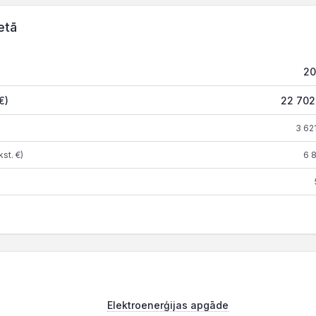
etā
20
€)
22 702
3 621
st. €)
6 
Elektroenerģijas apgāde