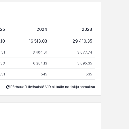
25
2024
2023
.10
16 513.03
29 410.35
.51
3 404.01
3 077.74
833
6 204.13
5 695.35
551
545
535
Pārbaudīt tiešsaistē VID aktuālo nodokļu samaksu