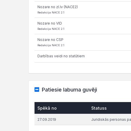
Nozare no zl.lv (NACE2)
Redakcija NACE 2.1
Nozare no VID
Redakcija NACE 2.1
Nozare no CSP
Redakcija NACE 2.1
Darbības veidi no statūtiem
Patiesie labuma guvēji
Spēkā no
Statuss
27.09.2019
Juridiskās personas p