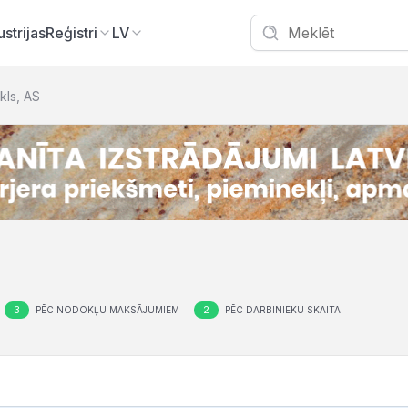
ustrijas
Reģistri
LV
kls, AS
3
2
PĒC NODOKĻU MAKSĀJUMIEM
PĒC DARBINIEKU SKAITA