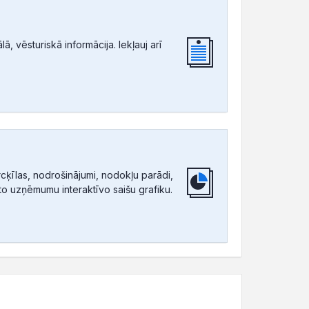
, vēsturiskā informācija. Iekļauj arī
ķīlas, nodrošinājumi, nodokļu parādi,
tīto uzņēmumu interaktīvo saišu grafiku.