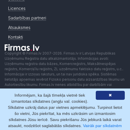
Licences
Sadarbības partneri
Atsauksmes
Kontakti
Copyright © Firmas.lv 2007-2026. Firmas.lv ir Latvijas Republikas
Uzņēmumu Reģistra datu atkalizmantotājs. Informācijas avoti:
Uzņēmumu reģistra datu bāzes, Komercreģistrs, Maksātnespējas
reģistrs, Komercķīlu reģistrs, ZL uzņēmumu faktisko datu reģistrs, u.c..
Informācijai ir izziņas raksturs, un tai nav juridiska spēka. Sistēmas
lietotājs apņemas ievērot Fizisko personu datu aizsardzības likumu un
Autortiesību likumu. Firmas.lv nenes atbildību par darbībām vai
lēmumiem, kas balstīti uz saņemto pakalpojumu. Lietotājam aizliegts
Informējam, ka šajā tīmekļa vietnē tiek
✖
izmantot jebkādas automatizētas sistēmas vai iekārtas (robotus)
piekļuvei sistēmai bez rakstiskas saskaņošanas ar Firmas.lv. Galvenā
izmantotas sīkdatnes (angļu val. cookies).
redaktore: Ingūna Pempere.
Sīkdatne uzkrāj datus par vietnes apmeklējumu. Turpinot lietot
Lietošanas noteikumi
Privātuma politika
Norēķini ar
šo vietni, Jūs piekrītat, ka mēs uzkrāsim un izmantosim
sīkdatnes Jūsu ierīcē. Savu piekrišanu Jūs jebkurā laikā varat
atsaukt, nodzēšot saglabātās sīkdatnes.
Vairāk par sīkdatnēm