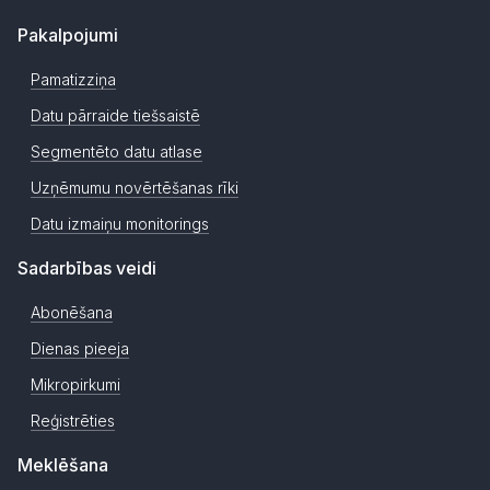
Pakalpojumi
Pamatizziņa
Datu pārraide tiešsaistē
Segmentēto datu atlase
Uzņēmumu novērtēšanas rīki
Datu izmaiņu monitorings
Sadarbības veidi
Abonēšana
Dienas pieeja
Mikropirkumi
Reģistrēties
Meklēšana