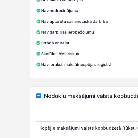
Nav nodrošinājumu
Nav apturēta saimnieciskā darbība
Nav darbības ierobežojumu
Strādā ar peļņu
Skatīties AML riskus
Nav ieraksti maksātnespējas reģistrā
Nodokļu maksājumi valsts kopbudž
Kopējie maksājumi valsts kopbudžetā (tūkst. 