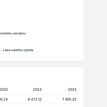
o nodokļu samaksu
- Laba saistību izpilde
2025
2024
2023
05.24
8 472.12
7 855.23