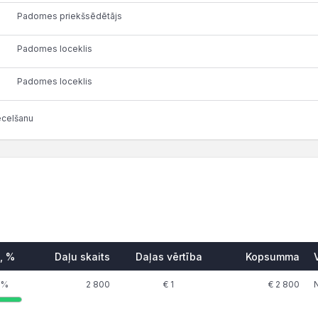
Padomes priekšsēdētājs
Padomes loceklis
Padomes loceklis
ecelšanu
, %
Daļu skaits
Daļas vērtība
Kopsumma
 %
2 800
€ 1
€ 2 800