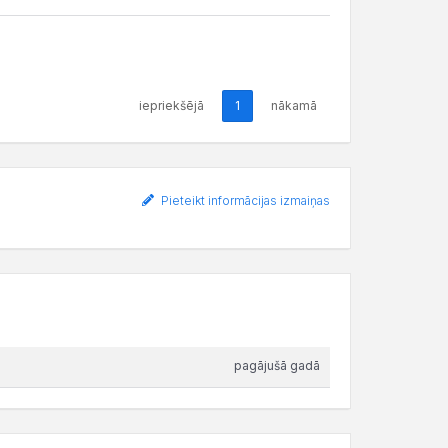
iepriekšējā
1
nākamā
Pieteikt informācijas izmaiņas
pagājušā gadā