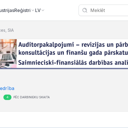
ustrijas
Reģistri
LV
ces, SIA
iedrība
4
PĒC DARBINIEKU SKAITA