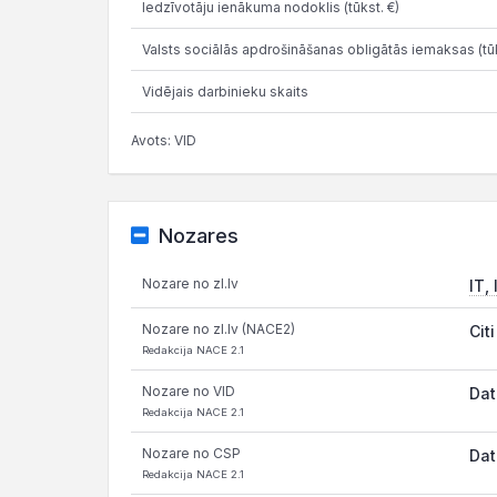
Iedzīvotāju ienākuma nodoklis (tūkst. €)
Valsts sociālās apdrošināšanas obligātās iemaksas (tūk
Vidējais darbinieku skaits
Avots: VID
Nozares
Nozare no zl.lv
IT,
Nozare no zl.lv (NACE2)
Cit
Redakcija NACE 2.1
Nozare no VID
Dat
Redakcija NACE 2.1
Nozare no CSP
Dat
Redakcija NACE 2.1