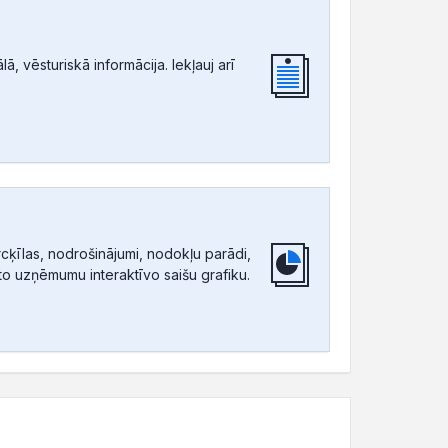
, vēsturiskā informācija. Iekļauj arī
ķīlas, nodrošinājumi, nodokļu parādi,
tīto uzņēmumu interaktīvo saišu grafiku.