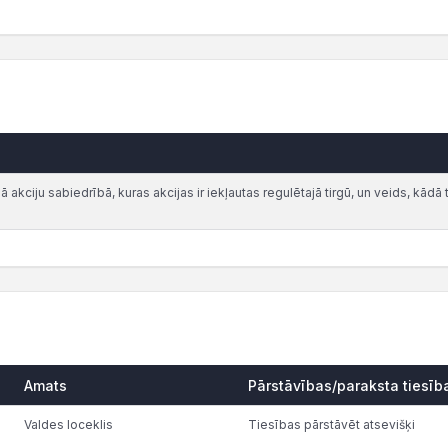
akciju sabiedrībā, kuras akcijas ir iekļautas regulētajā tirgū, un veids, kādā t
Amats
Pārstāvības/paraksta tiesīb
Valdes loceklis
Tiesības pārstāvēt atsevišķi