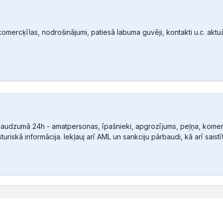
mercķīlas, nodrošinājumi, patiesā labuma guvēji, kontakti u.c. aktuālā
audzumā 24h - amatpersonas, īpašnieki, apgrozījums, peļņa, komerc
sturiskā informācija. Iekļauj arī AML un sankciju pārbaudi, kā arī sais