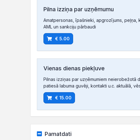
Pilna izziņa par uzņēmumu
Amatpersonas, īpašnieki, apgrozījums, peļņa, ko
AML un sankciju pārbaudi
€ 5.00
Vienas dienas piekļuve
Pilnas izziņas par uzņēmumiem neierobežotā d
patiesā labuma guvēji, kontakti u.c. aktuālā, vē
€ 15.00
Pamatdati