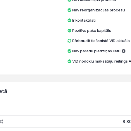
Nav reorganizācijas procesu
Ir kontaktdati
Pozitīvs pašu kapitāls
Pārbaudīt tiešsaistē VID aktuāl
Nav parādu piedziņas lietu
VID nodokļu maksātāju reitings A 
etā
€)
8 8