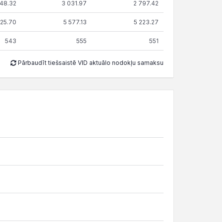
948.32
3 031.97
2 797.42
725.70
5 577.13
5 223.27
543
555
551
Pārbaudīt tiešsaistē VID aktuālo nodokļu samaksu