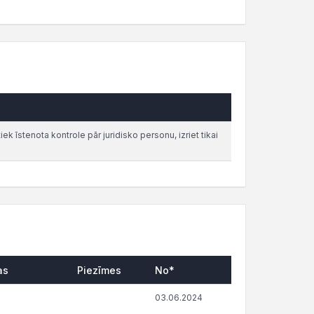
iek īstenota kontrole pār juridisko personu, izriet tikai
as
Piezīmes
No*
03.06.2024