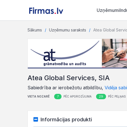
Uzņēmumi
Ind
Sākums
Uzņēmumu saraksts
Atea Global Servi
Atea Global Services, SIA
Sabiedrība ar ierobežotu atbildību,
Vidēja sab
7
29
VIETA NOZARĒ
PĒC APGROZĪJUMA
PĒC PEĻŅAS
Informācijas produkti