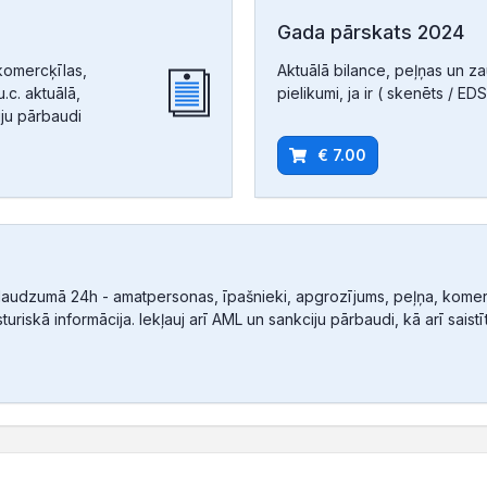
Gada pārskats 2024
komercķīlas,
Aktuālā bilance, peļņas un z
.c. aktuālā,
pielikumi, ja ir ( skenēts / EDS
iju pārbaudi
€ 7.00
audzumā 24h - amatpersonas, īpašnieki, apgrozījums, peļņa, komerc
sturiskā informācija. Iekļauj arī AML un sankciju pārbaudi, kā arī sais