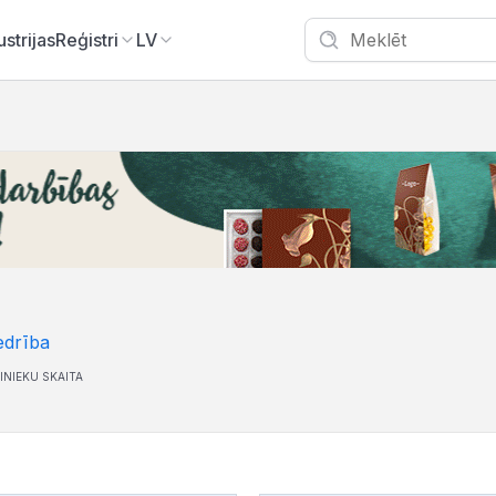
ustrijas
Reģistri
LV
edrība
INIEKU SKAITA