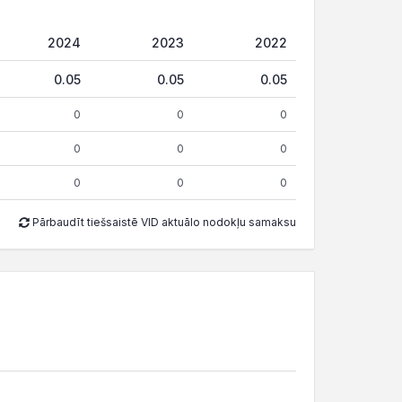
2024
2023
2022
0.05
0.05
0.05
0
0
0
0
0
0
0
0
0
Pārbaudīt tiešsaistē VID aktuālo nodokļu samaksu