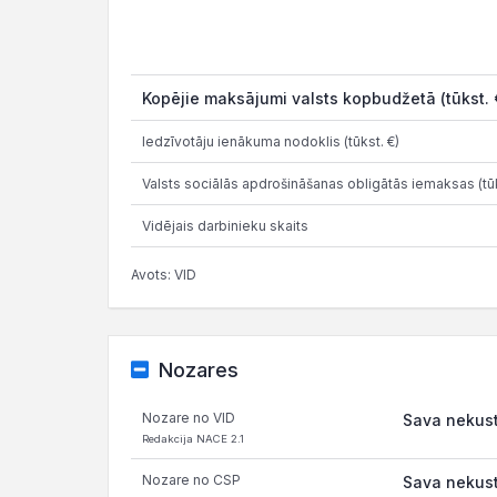
Kopējie maksājumi valsts kopbudžetā (tūkst. 
Iedzīvotāju ienākuma nodoklis (tūkst. €)
Valsts sociālās apdrošināšanas obligātās iemaksas (tūk
Vidējais darbinieku skaits
Avots: VID
Nozares
Nozare no VID
Sava nekust
Redakcija NACE 2.1
Nozare no CSP
Sava nekust