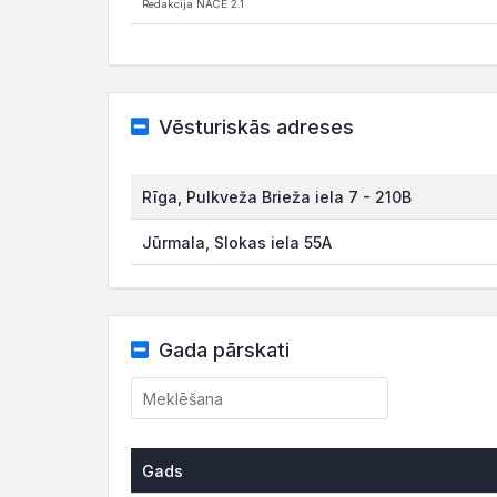
Redakcija NACE 2.1
Vēsturiskās adreses
Rīga, Pulkveža Brieža iela 7 - 210B
Jūrmala, Slokas iela 55A
Gada pārskati
Gads