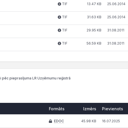
TIF
13.47 KB
25.06.2014
TIF
31.63 KB
25.06.2014
TIF
29.95 KB
31.08.2011
TIF
56.59 KB
31.08.2011
i pēc pieprasījuma LR Uzņēmumu reģistrā
Formāts
Izmērs
Pievienots
Formāts
Izmērs
Pievienots
EDOC
45.98 KB
16.07.2025