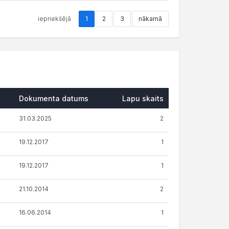
iepriekšējā
1
2
3
nākamā
s
Dokumenta datums
Lapu skaits
31.03.2025
2
19.12.2017
1
19.12.2017
1
21.10.2014
2
16.06.2014
1