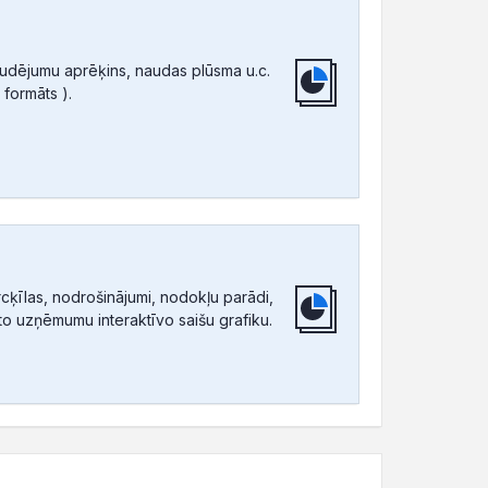
audējumu aprēķins, naudas plūsma u.c.
 formāts ).
ķīlas, nodrošinājumi, nodokļu parādi,
tīto uzņēmumu interaktīvo saišu grafiku.