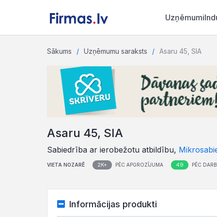
Uzņēmumi
Ind
Sākums
Uzņēmumu saraksts
Asaru 45, SIA
Asaru 45, SIA
Sabiedrība ar ierobežotu atbildību,
Mikrosabi
2K+
49
VIETA NOZARĒ
PĒC APGROZĪJUMA
PĒC DARB
Informācijas produkti