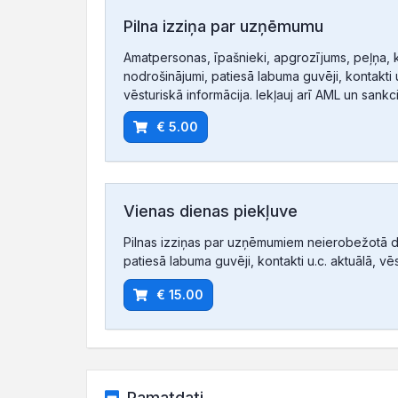
Pilna izziņa par uzņēmumu
Amatpersonas, īpašnieki, apgrozījums, peļņa, 
nodrošinājumi, patiesā labuma guvēji, kontakti u
vēsturiskā informācija. Iekļauj arī AML un sankc
€ 5.00
Vienas dienas piekļuve
Pilnas izziņas par uzņēmumiem neierobežotā d
patiesā labuma guvēji, kontakti u.c. aktuālā, vē
€ 15.00
Pamatdati