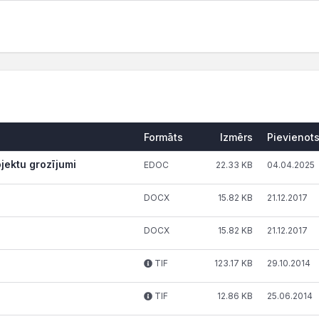
Formāts
Izmērs
Pievienot
ojektu grozījumi
EDOC
22.33 KB
04.04.2025
DOCX
15.82 KB
21.12.2017
DOCX
15.82 KB
21.12.2017
TIF
123.17 KB
29.10.2014
TIF
12.86 KB
25.06.2014