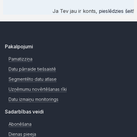
Ja Tev jau ir konts,
pieslēdzies šeit
!
Pakalpojumi
Pamatizziņa
Datu pārraide tiešsaistē
Segmentēto datu atlase
Uzņēmumu novērtēšanas rīki
Datu izmaiņu monitorings
Sadarbības veidi
Abonēšana
Dienas pieeja