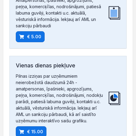
Amatpersonas, īpašnieki, apgrozījums,
peļņa, komercķīlas, nodrošinājumi, patiesā
labuma guvēji, kontakti u.c. aktuālā,
vēsturiskā informācija. Iekļauj arī AML un
sankciju pārbaudi
€ 5.00
Vienas dienas piekļuve
Pilnas izziņas par uzņēmumiem
neierobežotā daudzumā 24h -
amatpersonas, īpašnieki, apgrozījums,
peļņa, komercķīlas, nodrošinājumi, nodokļu
parādi, patiesā labuma guvēji, kontakti u.c.
aktuālā, vēsturiskā informācija. Iekļauj arī
AML un sankciju pārbaudi, kā arī saistīto
uzņēmumu interaktīvo saišu grafiku.
€ 15.00