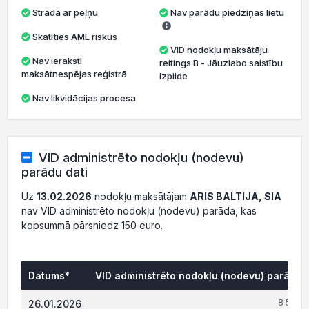
Strādā ar peļņu
Nav parādu piedziņas lietu
Skatīties AML riskus
VID nodokļu maksātāju
Nav ieraksti
reitings B - Jāuzlabo saistību
maksātnespējas reģistrā
izpilde
Nav likvidācijas procesa
VID administrēto nodokļu (nodevu)
parādu dati
Uz
13.02.2026
nodokļu maksātājam
ARIS BALTIJA, SIA
nav VID administrēto nodokļu (nodevu) parāda, kas
kopsummā pārsniedz 150 euro.
Datums*
VID administrēto nodokļu (nodevu) parāds, 
8 559.
26.01.2026