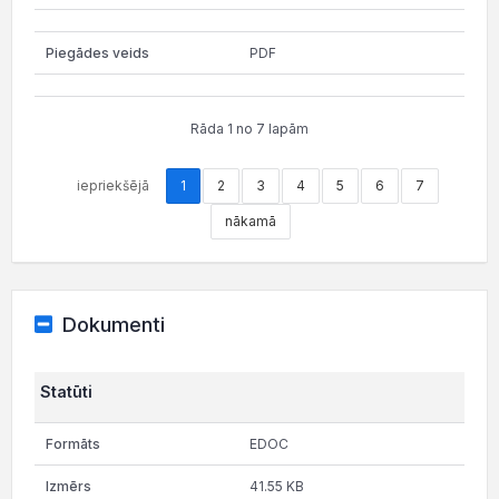
PDF
Rāda 1 no 7 lapām
iepriekšējā
1
2
3
4
5
6
7
nākamā
Dokumenti
Statūti
EDOC
41.55 KB