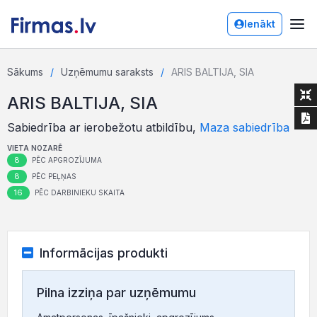
Ienākt
Sākums
Uzņēmumu saraksts
ARIS BALTIJA, SIA
ARIS BALTIJA, SIA
Sabiedrība ar ierobežotu atbildību,
Maza sabiedrība
VIETA NOZARĒ
8
PĒC APGROZĪJUMA
8
PĒC PEĻŅAS
16
PĒC DARBINIEKU SKAITA
Informācijas produkti
Pilna izziņa par uzņēmumu