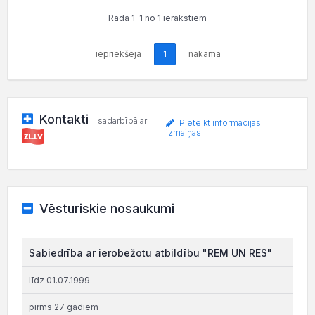
Rāda 1–1 no 1 ierakstiem
iepriekšējā
1
nākamā
Kontakti
sadarbībā ar
Pieteikt informācijas
izmaiņas
Vēsturiskie nosaukumi
Sabiedrība ar ierobežotu atbildību "REM UN RES"
līdz 01.07.1999
pirms 27 gadiem