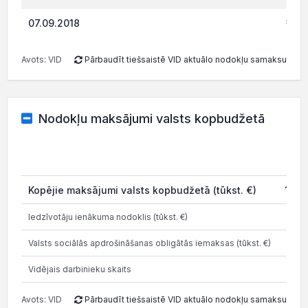
510.
07.09.2018
Avots: VID
Pārbaudīt tiešsaistē VID aktuālo nodokļu samaksu
Nodokļu maksājumi valsts kopbudžetā
202
Kopējie maksājumi valsts kopbudžetā (tūkst. €)
113.
Iedzīvotāju ienākuma nodoklis (tūkst. €)
36.
Valsts sociālās apdrošināšanas obligātās iemaksas (tūkst. €)
81.
Vidējais darbinieku skaits
Avots: VID
Pārbaudīt tiešsaistē VID aktuālo nodokļu samaksu