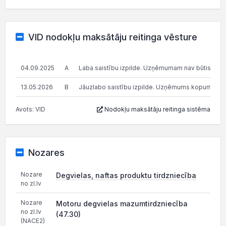
VID nodokļu maksātāju reitinga vēsture
04.09.2025
A
Laba saistību izpilde. Uzņēmumam nav būtisku n
13.05.2026
B
Jāuzlabo saistību izpilde. Uzņēmums kopumā pilda s
Avots: VID
Nodokļu maksātāju reitinga sistēma
Nozares
Nozare
Degvielas, naftas produktu tirdzniecība
no zl.lv
Nozare
Motoru degvielas mazumtirdzniecība
no zl.lv
(47.30)
(NACE2)