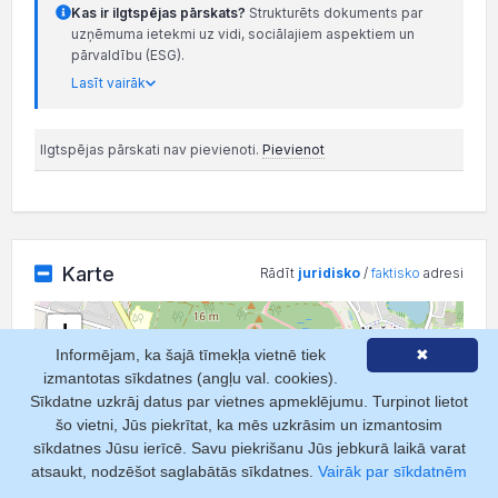
Kas ir ilgtspējas pārskats?
Strukturēts dokuments par
uzņēmuma ietekmi uz vidi, sociālajiem aspektiem un
pārvaldību (ESG).
Lasīt vairāk
Ilgtspējas pārskati nav pievienoti.
Pievienot
Karte
Rādīt
juridisko
/
faktisko
adresi
+
Informējam, ka šajā tīmekļa vietnē tiek
✖
−
izmantotas sīkdatnes (angļu val. cookies).
Sīkdatne uzkrāj datus par vietnes apmeklējumu. Turpinot lietot
šo vietni, Jūs piekrītat, ka mēs uzkrāsim un izmantosim
sīkdatnes Jūsu ierīcē. Savu piekrišanu Jūs jebkurā laikā varat
atsaukt, nodzēšot saglabātās sīkdatnes.
Vairāk par sīkdatnēm