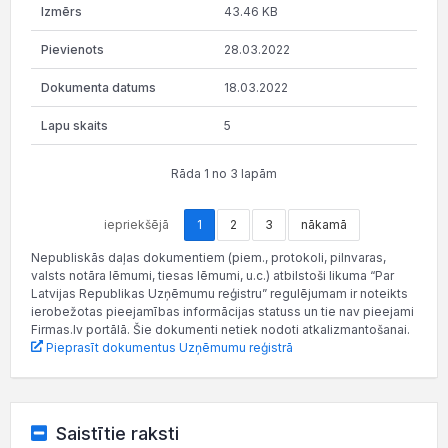
43.46 KB
28.03.2022
18.03.2022
5
Rāda 1 no 3 lapām
iepriekšējā
1
2
3
nākamā
Nepubliskās daļas dokumentiem (piem., protokoli, pilnvaras,
valsts notāra lēmumi, tiesas lēmumi, u.c.) atbilstoši likuma “Par
Latvijas Republikas Uzņēmumu reģistru” regulējumam ir noteikts
ierobežotas pieejamības informācijas statuss un tie nav pieejami
Firmas.lv portālā. Šie dokumenti netiek nodoti atkalizmantošanai.
Pieprasīt dokumentus Uzņēmumu reģistrā
Saistītie raksti