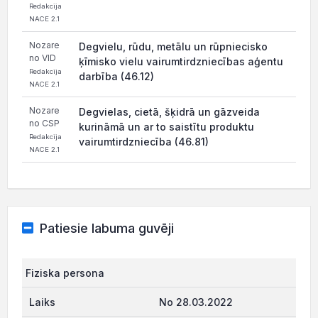
Redakcija
NACE 2.1
Nozare
Degvielu, rūdu, metālu un rūpniecisko
no VID
ķīmisko vielu vairumtirdzniecības aģentu
Redakcija
darbība (46.12)
NACE 2.1
Nozare
Degvielas, cietā, šķidrā un gāzveida
no CSP
kurināmā un ar to saistītu produktu
Redakcija
vairumtirdzniecība (46.81)
NACE 2.1
Patiesie labuma guvēji
Fiziska persona
No 28.03.2022