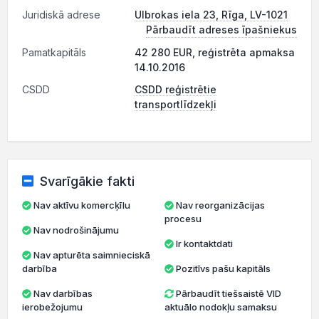
Juridiskā adrese
Ulbrokas iela 23, Rīga, LV-1021
Pārbaudīt adreses īpašniekus
Pamatkapitāls
42 280 EUR, reģistrēta apmaksa
14.10.2016
CSDD
CSDD reģistrētie
transportlīdzekļi
Svarīgākie fakti
Nav aktīvu komercķīlu
Nav reorganizācijas
procesu
Nav nodrošinājumu
Ir kontaktdati
Nav apturēta saimnieciskā
darbība
Pozitīvs pašu kapitāls
Nav darbības
Pārbaudīt tiešsaistē VID
ierobežojumu
aktuālo nodokļu samaksu