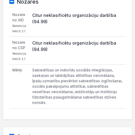
Nozares
Nozare
Citur neklasificētu organizāciju darbība
no VID
(94.99)
Redakcija
NACE 2.1
Nozare
Citur neklasificētu organizāciju darbība
no CSP
(94.99)
Redakcija
NACE 2.1
Mērķi
Sabiedrības un indiviīdu sociālās integrācijas,
saskaņas un labklājības attīstības veicināšana,
īpašu uzmanību pievēršot sabiedrības izglītošanai,
sociālo pakalpojumu attīstībai, sabiedrības
veselības veicināšanai, iedzīvotāju un institūciju
līdzdalības paaugstināšanai sabiedības dzīves
norisēs.