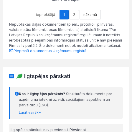
iepriekšējā
1
2
nākamā
Nepubliskās daļas dokumentiem (piem., protokoli, pilnvaras,
valsts notāra lēmumi, tiesas lēmumi, u.c.) atbilstoši likuma “Par
Latvijas Republikas Uzņēmumu reģistru” regulējumam ir noteikts
ierobežotas pieejamības informācijas statuss un tie nav pieejami
Firmas.lv portālā. Šie dokumenti netiek nodoti atkalizmantošanai.
Pieprasīt dokumentus Uzņēmumu reģistrā
Ilgtspējas pārskati
Kas ir ilgtspējas pārskats?
Strukturēts dokuments par
uzņēmuma ietekmi uz vidi, sociālajiem aspektiem un
pārvaldību (ESG).
Lasīt vairāk
Ilgtspējas pārskati nav pievienoti.
Pievienot