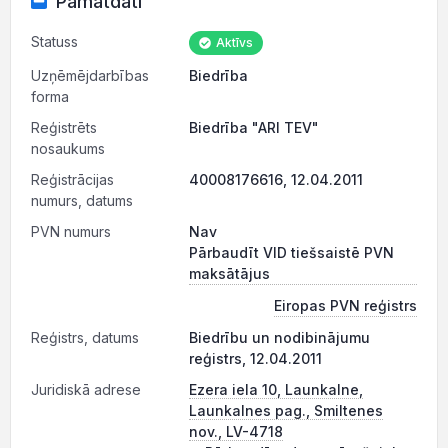
Pamatdati
Statuss
Aktīvs
Uzņēmējdarbības
Biedrība
forma
Reģistrēts
Biedrība "ARI TEV"
nosaukums
Reģistrācijas
40008176616, 12.04.2011
numurs, datums
PVN numurs
Nav
Pārbaudīt VID tiešsaistē PVN
maksātājus
Eiropas PVN reģistrs
Reģistrs, datums
Biedrību un nodibinājumu
reģistrs, 12.04.2011
Juridiskā adrese
Ezera iela 10, Launkalne,
Launkalnes pag., Smiltenes
nov., LV-4718