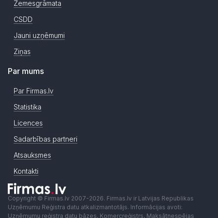
Zemesgrāmata
CSDD
Jauni uzņēmumi
Ziņas
Par mums
Par Firmas.lv
Statistika
Licences
Sadarbības partneri
Atsauksmes
Kontakti
Copyright © Firmas.lv 2007-2026. Firmas.lv ir Latvijas Republikas
Uzņēmumu Reģistra datu atkalizmantotājs. Informācijas avoti:
Uzņēmumu reģistra datu bāzes, Komercreģistrs, Maksātnespējas