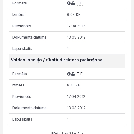
TIF
6.04 KB
17.04.2012
13.03.2012
1
Valdes locekļa / rīkotājdirektora piekrišana
TIF
8.45 KB
17.04.2012
13.03.2012
1
Rāda 1 no 2 lapām