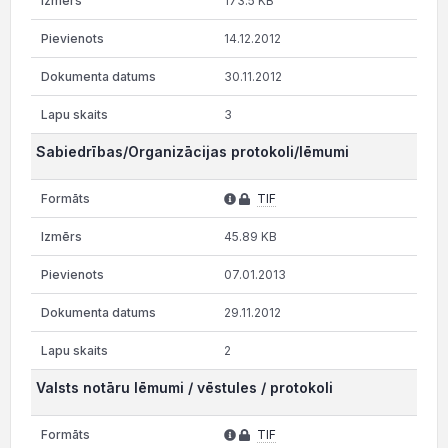
173.5 KB
14.12.2012
30.11.2012
3
Sabiedrības/Organizācijas protokoli/lēmumi
TIF
45.89 KB
07.01.2013
29.11.2012
2
Valsts notāru lēmumi / vēstules / protokoli
TIF