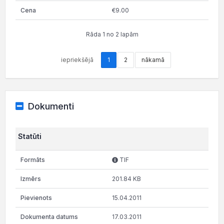
€9.00
Rāda 1 no 2 lapām
iepriekšējā
1
2
nākamā
Dokumenti
Statūti
TIF
201.84 KB
15.04.2011
17.03.2011