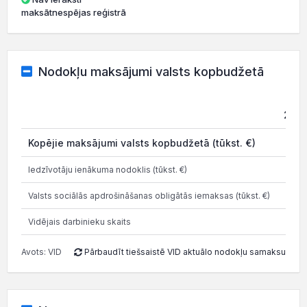
maksātnespējas reģistrā
Nodokļu maksājumi valsts kopbudžetā
2021
Kopējie maksājumi valsts kopbudžetā (tūkst. €)
0
Iedzīvotāju ienākuma nodoklis (tūkst. €)
0
Valsts sociālās apdrošināšanas obligātās iemaksas (tūkst. €)
0
Vidējais darbinieku skaits
0
Avots: VID
Pārbaudīt tiešsaistē VID aktuālo nodokļu samaksu