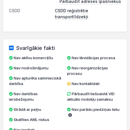
Pārbaudīt adreses īpašniekus
CSDD
CSDD reģistrētie
transportlīdzekļi
Svarīgākie fakti
Nav aktīvu komercķīlu
Nav likvidācijas procesa
Nav nodrošinājumu
Nav reorganizācijas
procesu
Nav apturēta saimnieciskā
darbība
Nav kontaktdati
Nav darbības
Pārbaudīt tiešsaistē VID
ierobežojumu
aktuālo nodokļu samaksu
Strādā ar peļņu
Nav parādu piedziņas lietu
Skatīties AML riskus
Nav ieraksti