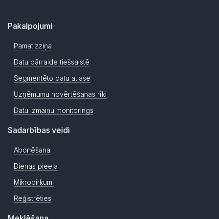
Pakalpojumi
Pamatizziņa
Datu pārraide tiešsaistē
Segmentēto datu atlase
Uzņēmumu novērtēšanas rīki
Datu izmaiņu monitorings
Sadarbības veidi
Abonēšana
Dienas pieeja
Mikropirkumi
Reģistrēties
Meklēšana