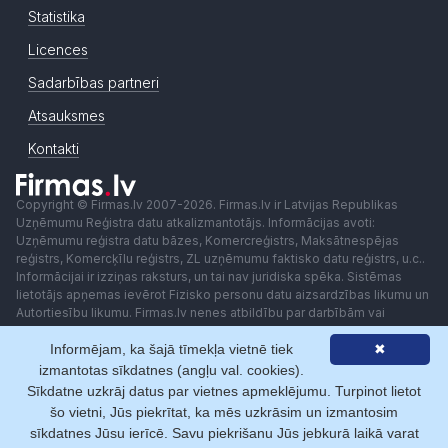
Statistika
Licences
Sadarbības partneri
Atsauksmes
Kontakti
Copyright © Firmas.lv 2007-2026. Firmas.lv ir Latvijas Republikas
Uzņēmumu Reģistra datu atkalizmantotājs. Informācijas avoti:
Uzņēmumu reģistra datu bāzes, Komercreģistrs, Maksātnespējas
reģistrs, Komercķīlu reģistrs, ZL uzņēmumu faktisko datu reģistrs, u.c..
Informācijai ir izziņas raksturs, un tai nav juridiska spēka. Sistēmas
lietotājs apņemas ievērot Fizisko personu datu aizsardzības likumu un
Autortiesību likumu. Firmas.lv nenes atbildību par darbībām vai
lēmumiem, kas balstīti uz saņemto pakalpojumu. Lietotājam aizliegts
Informējam, ka šajā tīmekļa vietnē tiek
✖
izmantot jebkādas automatizētas sistēmas vai iekārtas (robotus)
piekļuvei sistēmai bez rakstiskas saskaņošanas ar Firmas.lv. Galvenā
izmantotas sīkdatnes (angļu val. cookies).
redaktore: Ingūna Pempere.
Sīkdatne uzkrāj datus par vietnes apmeklējumu. Turpinot lietot
Lietošanas noteikumi
Privātuma politika
Norēķini ar
šo vietni, Jūs piekrītat, ka mēs uzkrāsim un izmantosim
sīkdatnes Jūsu ierīcē. Savu piekrišanu Jūs jebkurā laikā varat