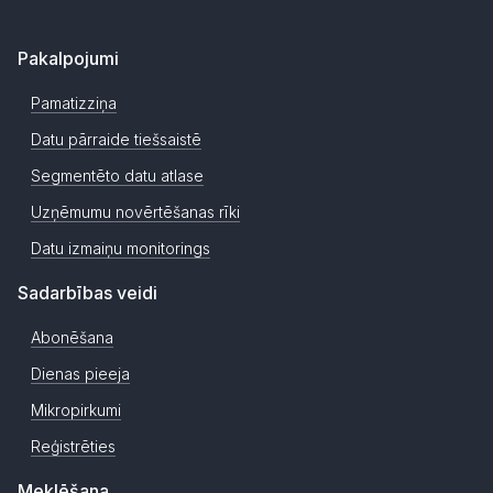
Pakalpojumi
Pamatizziņa
Datu pārraide tiešsaistē
Segmentēto datu atlase
Uzņēmumu novērtēšanas rīki
Datu izmaiņu monitorings
Sadarbības veidi
Abonēšana
Dienas pieeja
Mikropirkumi
Reģistrēties
Meklēšana