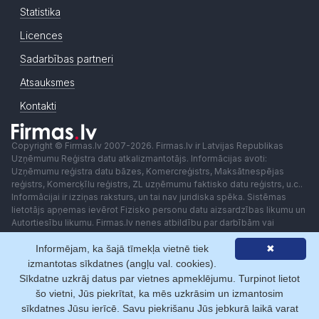
Statistika
Licences
Sadarbības partneri
Atsauksmes
Kontakti
Copyright © Firmas.lv 2007-2026. Firmas.lv ir Latvijas Republikas
Uzņēmumu Reģistra datu atkalizmantotājs. Informācijas avoti:
Uzņēmumu reģistra datu bāzes, Komercreģistrs, Maksātnespējas
reģistrs, Komercķīlu reģistrs, ZL uzņēmumu faktisko datu reģistrs, u.c..
Informācijai ir izziņas raksturs, un tai nav juridiska spēka. Sistēmas
lietotājs apņemas ievērot Fizisko personu datu aizsardzības likumu un
Autortiesību likumu. Firmas.lv nenes atbildību par darbībām vai
lēmumiem, kas balstīti uz saņemto pakalpojumu. Lietotājam aizliegts
Informējam, ka šajā tīmekļa vietnē tiek
✖
izmantot jebkādas automatizētas sistēmas vai iekārtas (robotus)
piekļuvei sistēmai bez rakstiskas saskaņošanas ar Firmas.lv. Galvenā
izmantotas sīkdatnes (angļu val. cookies).
redaktore: Ingūna Pempere.
Sīkdatne uzkrāj datus par vietnes apmeklējumu. Turpinot lietot
Lietošanas noteikumi
Privātuma politika
Norēķini ar
šo vietni, Jūs piekrītat, ka mēs uzkrāsim un izmantosim
sīkdatnes Jūsu ierīcē. Savu piekrišanu Jūs jebkurā laikā varat