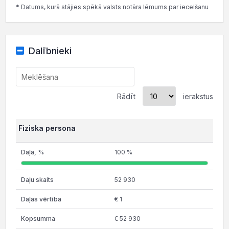
* Datums, kurā stājies spēkā valsts notāra lēmums par iecelšanu
Dalībnieki
Rādīt
ierakstus
Fiziska persona
100 %
52 930
€ 1
€ 52 930