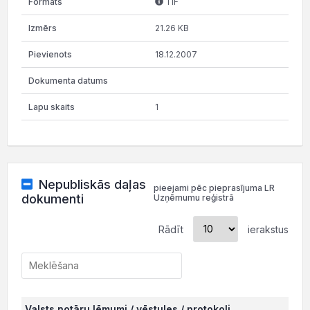
TIF
21.26 KB
18.12.2007
1
Nepubliskās daļas
pieejami pēc pieprasījuma LR
dokumenti
Uzņēmumu reģistrā
Rādīt
ierakstus
Valsts notāru lēmumi / vēstules / protokoli