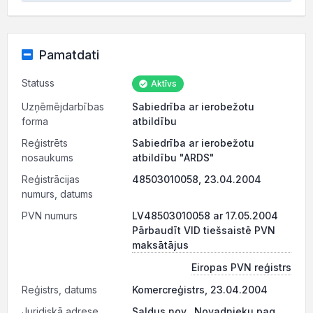
Pamatdati
Statuss
Aktīvs
Uzņēmējdarbības
Sabiedrība ar ierobežotu
forma
atbildību
Reģistrēts
Sabiedrība ar ierobežotu
nosaukums
atbildību "ARDS"
Reģistrācijas
48503010058, 23.04.2004
numurs, datums
PVN numurs
LV48503010058 ar 17.05.2004
Pārbaudīt VID tiešsaistē PVN
maksātājus
Eiropas PVN reģistrs
Reģistrs, datums
Komercreģistrs, 23.04.2004
Juridiskā adrese
Saldus nov., Novadnieku pag.,