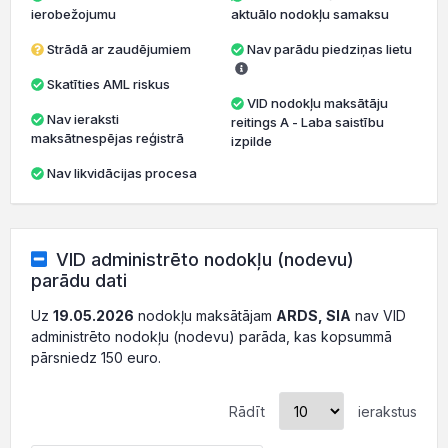
ierobežojumu
aktuālo nodokļu samaksu
Strādā ar zaudējumiem
Nav parādu piedziņas lietu
Skatīties AML riskus
VID nodokļu maksātāju
Nav ieraksti
reitings A - Laba saistību
maksātnespējas reģistrā
izpilde
Nav likvidācijas procesa
VID administrēto nodokļu (nodevu)
parādu dati
Uz
19.05.2026
nodokļu maksātājam
ARDS, SIA
nav VID
administrēto nodokļu (nodevu) parāda, kas kopsummā
pārsniedz 150 euro.
Rādīt
ierakstus