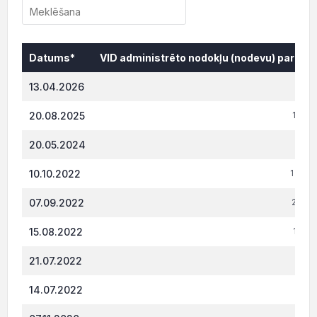
Datums*
VID administrēto nodokļu (nodevu) parāds,
Datums*
VID administrēto nodokļu (nodevu) parāds,
13.04.2026
846.
20.08.2025
1 331
20.05.2024
788.
10.10.2022
1 834
07.09.2022
2 150
15.08.2022
1 132
21.07.2022
576.
14.07.2022
574