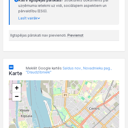
Kas ir ilgtspējas pārskats?
Strukturēts dokuments par
uzņēmuma ietekmi uz vidi, sociālajiem aspektiem un
pārvaldību (ESG).
Lasīt vairāk
Ilgtspējas pārskati nav pievienoti.
Pievienot
Meklēt Google kartēs
Saldus nov., Novadnieku pag.,
"Draudzībnieki"
Karte
+
−