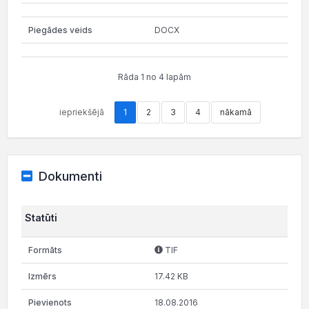
DOCX
Rāda 1 no 4 lapām
iepriekšējā
1
2
3
4
nākamā
Dokumenti
Statūti
TIF
17.42 KB
18.08.2016