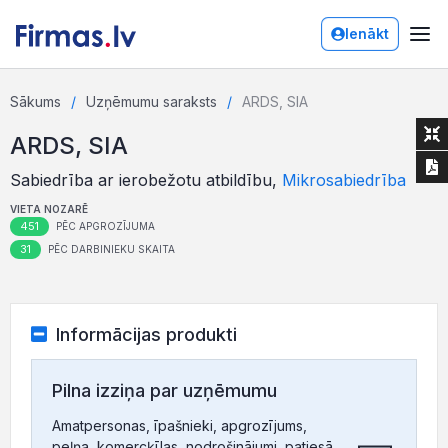
Ienākt
Sākums
Uzņēmumu saraksts
ARDS, SIA
ARDS, SIA
Sabiedrība ar ierobežotu atbildību,
Mikrosabiedrība
VIETA NOZARĒ
451
PĒC APGROZĪJUMA
31
PĒC DARBINIEKU SKAITA
Informācijas produkti
Pilna izziņa par uzņēmumu
Amatpersonas, īpašnieki, apgrozījums,
peļņa, komercķīlas, nodrošinājumi, patiesā