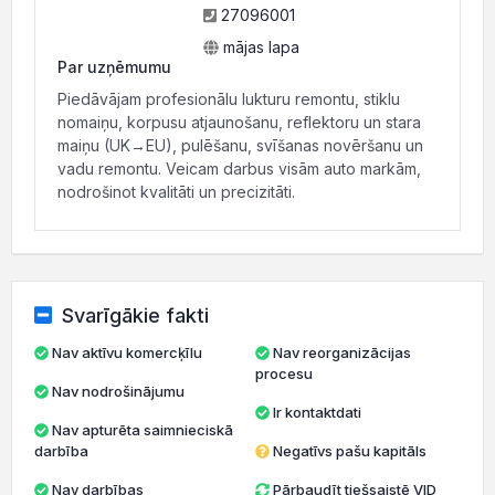
27096001
mājas lapa
Par uzņēmumu
Piedāvājam profesionālu lukturu remontu, stiklu
nomaiņu, korpusu atjaunošanu, reflektoru un stara
maiņu (UK→EU), pulēšanu, svīšanas novēršanu un
vadu remontu. Veicam darbus visām auto markām,
nodrošinot kvalitāti un precizitāti.
Svarīgākie fakti
Nav aktīvu komercķīlu
Nav reorganizācijas
procesu
Nav nodrošinājumu
Ir kontaktdati
Nav apturēta saimnieciskā
darbība
Negatīvs pašu kapitāls
Nav darbības
Pārbaudīt tiešsaistē VID