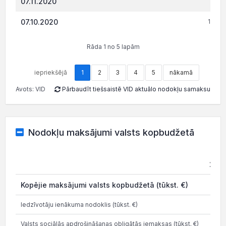
07.11.2020
812.
07.10.2020
1 280
Rāda 1 no 5 lapām
iepriekšējā
1
2
3
4
5
nākamā
Avots: VID
Pārbaudīt tiešsaistē VID aktuālo nodokļu samaksu
Nodokļu maksājumi valsts kopbudžetā
202
Kopējie maksājumi valsts kopbudžetā (tūkst. €)
18.1
Iedzīvotāju ienākuma nodoklis (tūkst. €)
3.4
Valsts sociālās apdrošināšanas obligātās iemaksas (tūkst. €)
13.5