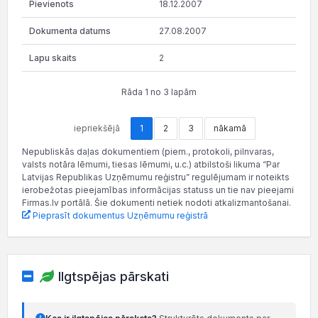
18.12.2007
27.08.2007
2
Rāda 1 no 3 lapām
iepriekšējā
1
2
3
nākamā
Nepubliskās daļas dokumentiem (piem., protokoli, pilnvaras,
valsts notāra lēmumi, tiesas lēmumi, u.c.) atbilstoši likuma “Par
Latvijas Republikas Uzņēmumu reģistru” regulējumam ir noteikts
ierobežotas pieejamības informācijas statuss un tie nav pieejami
Firmas.lv portālā. Šie dokumenti netiek nodoti atkalizmantošanai.
Pieprasīt dokumentus Uzņēmumu reģistrā
Ilgtspējas pārskati