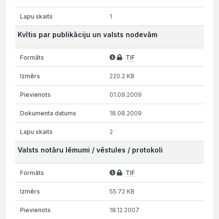
1
Kvītis par publikāciju un valsts nodevām
TIF
220.2 KB
01.09.2009
18.08.2009
2
Valsts notāru lēmumi / vēstules / protokoli
TIF
55.72 KB
18.12.2007