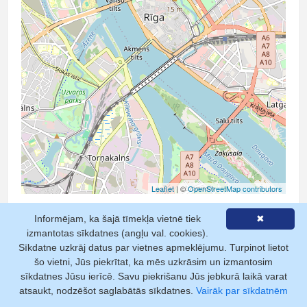
Leaflet
| ©
OpenStreetMap contributors
Informējam, ka šajā tīmekļa vietnē tiek
✖
izmantotas sīkdatnes (angļu val. cookies).
Sīkdatne uzkrāj datus par vietnes apmeklējumu. Turpinot lietot
šo vietni, Jūs piekrītat, ka mēs uzkrāsim un izmantosim
sīkdatnes Jūsu ierīcē. Savu piekrišanu Jūs jebkurā laikā varat
Pakalpojumi
atsaukt, nodzēšot saglabātās sīkdatnes.
Vairāk par sīkdatnēm