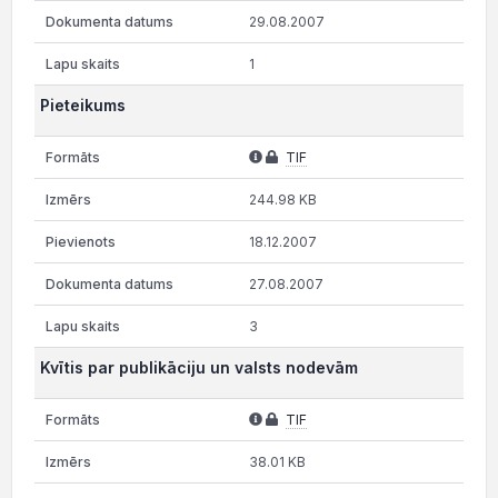
29.08.2007
1
Pieteikums
TIF
244.98 KB
18.12.2007
27.08.2007
3
Kvītis par publikāciju un valsts nodevām
TIF
38.01 KB