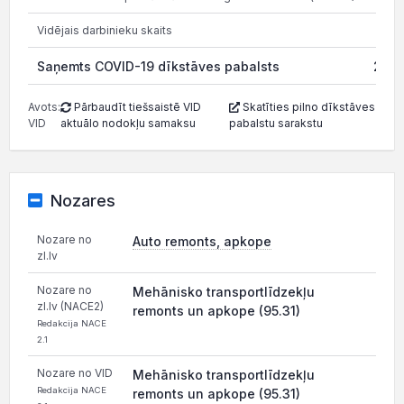
Vidējais darbinieku skaits
Saņemts COVID-19 dīkstāves pabalsts
23.0
Avots:
Pārbaudīt tiešsaistē VID
Skatīties pilno dīkstāves
VID
aktuālo nodokļu samaksu
pabalstu sarakstu
Nozares
Nozare no
Auto remonts, apkope
zl.lv
Nozare no
Mehānisko transportlīdzekļu
zl.lv (NACE2)
remonts un apkope (95.31)
Redakcija NACE
2.1
Nozare no VID
Mehānisko transportlīdzekļu
Redakcija NACE
remonts un apkope (95.31)