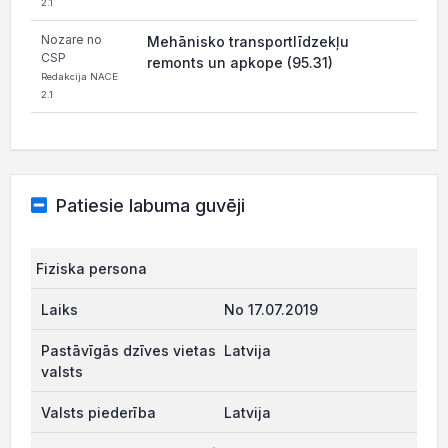
2.1
Nozare no
Mehānisko transportlīdzekļu
CSP
remonts un apkope (95.31)
Redakcija NACE
2.1
Patiesie labuma guvēji
Fiziska persona
No 17.07.2019
Latvija
Latvija