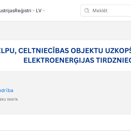
ustrijas
Reģistri
LV
edrība
EKU SKAITA