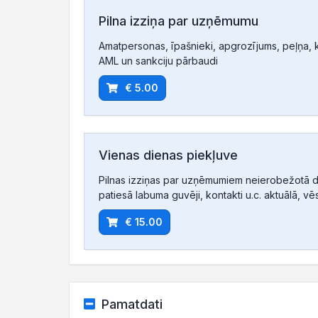
Pilna izziņa par uzņēmumu
Amatpersonas, īpašnieki, apgrozījums, peļņa, ko
AML un sankciju pārbaudi
€ 5.00
Vienas dienas piekļuve
Pilnas izziņas par uzņēmumiem neierobežotā d
patiesā labuma guvēji, kontakti u.c. aktuālā, vē
€ 15.00
Pamatdati