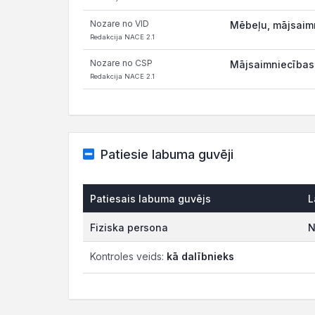
Nozare no VID
Mēbeļu, mājsaimn
Redakcija NACE 2.1
Nozare no CSP
Mājsaimniecības,
Redakcija NACE 2.1
Patiesie labuma guvēji
Patiesais labuma guvējs
L
Fiziska persona
N
Kontroles veids:
kā dalībnieks