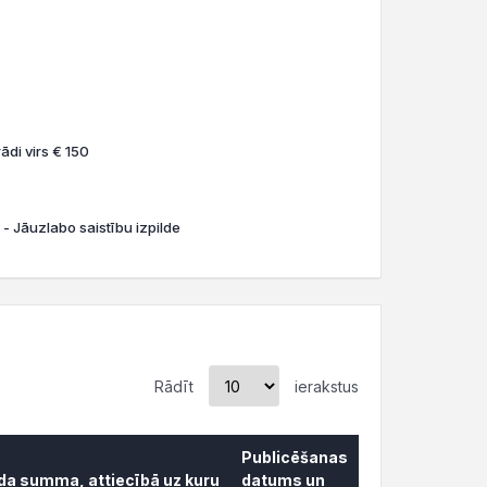
ādi virs € 150
 - Jāuzlabo saistību izpilde
Rādīt
ierakstus
Publicēšanas
āda summa, attiecībā uz kuru
datums un