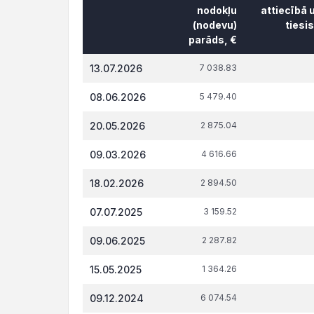
nodokļu
attiecībā 
(nodevu)
tiesi
parāds, €
Datums*
VID
t.s
13.07.2026
7 038.83
administrēto
attiecībā 
nodokļu
tiesi
08.06.2026
5 479.40
(nodevu)
parāds, €
20.05.2026
2 875.04
09.03.2026
4 616.66
18.02.2026
2 894.50
07.07.2025
3 159.52
09.06.2025
2 287.82
15.05.2025
1 364.26
09.12.2024
6 074.54