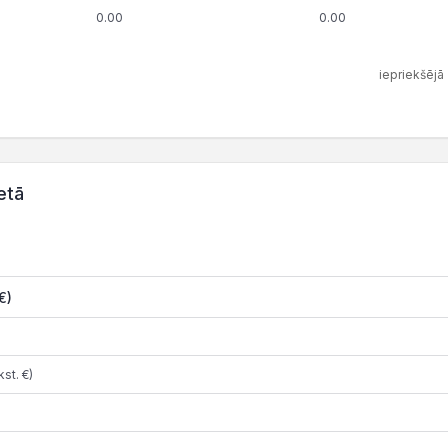
0.00
0.00
iepriekšējā
etā
€)
st. €)