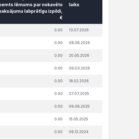
ņemts lēmums par nokavēto
laiks
aksājumu labprātīgu izpildi,
€
āda summa, attiecībā uz kuru
Publicēšanas
0.00
13.07.2026
ņemts lēmums par nokavēto
datums un
aksājumu labprātīgu izpildi,
laiks
0.00
08.06.2026
€
0.00
20.05.2026
0.00
09.03.2026
0.00
18.02.2026
0.00
07.07.2025
0.00
09.06.2025
0.00
15.05.2025
0.00
09.12.2024