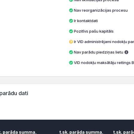
Nav reorganizācijas procesu
Ir kontaktdati
Pozitīvs pašu kapitāls
Ir VID administrējami nodokļu par
Nav parādu piedziņas lietu
VID nodokļu maksātāju reitings B
parādu dati
k. parāda summa,
t.sk. parāda summa,
t.sk. par