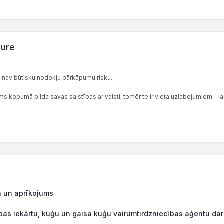
ture
 nav būtisku nodokļu pārkāpumu risku.
 kopumā pilda savas saistības ar valsti, tomēr te ir vieta uzlabojumiem – lai
a un aprīkojums
bas iekārtu, kuģu un gaisa kuģu vairumtirdzniecības aģentu dar