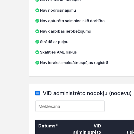
Nav nodrošinājumu
Nav apturēta saimnieciskā darbība
Nav darbības ierobežojumu
Strādā ar peļņu
Skatīties AML riskus
Nav ieraksti maksātnespējas reģistrā
VID administrēto nodokļu (nodevu) 
Datums*
VID
administrēto
t.s