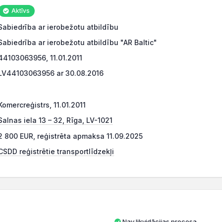
Aktīvs
Sabiedrība ar ierobežotu atbildību
Sabiedrība ar ierobežotu atbildību "AR Baltic"
44103063956, 11.01.2011
LV44103063956 ar 30.08.2016
Komercreģistrs, 11.01.2011
Salnas iela 13 – 32, Rīga, LV-1021
2 800 EUR, reģistrēta apmaksa 11.09.2025
CSDD reģistrētie transportlīdzekļi
Nav likvidācijas procesa