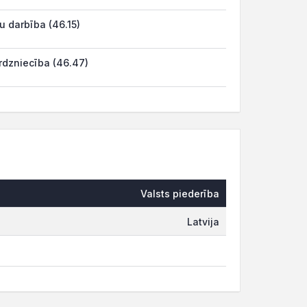
 darbība (46.15)
rdzniecība (46.47)
Valsts piederība
Latvija