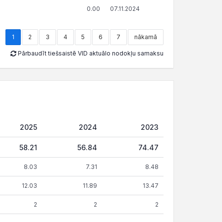
0.00
07.11.2024
1
2
3
4
5
6
7
nākamā
Pārbaudīt tiešsaistē VID aktuālo nodokļu samaksu
2025
2024
2023
58.21
56.84
74.47
8.03
7.31
8.48
12.03
11.89
13.47
2
2
2