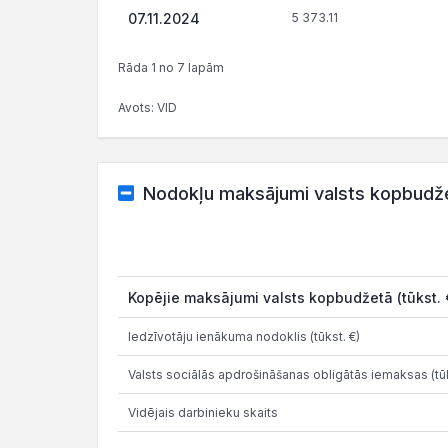
07.11.2024
5 373.11
Rāda 1 no 7 lapām
Avots: VID
Nodokļu maksājumi valsts kopbudž
Kopējie maksājumi valsts kopbudžetā (tūkst. 
Iedzīvotāju ienākuma nodoklis (tūkst. €)
Valsts sociālās apdrošināšanas obligātās iemaksas (tūk
Vidējais darbinieku skaits