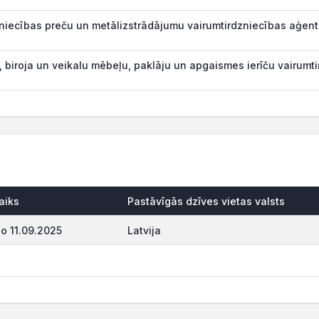
iecības preču un metālizstrādājumu vairumtirdzniecības aģentu
 biroja un veikalu mēbeļu, paklāju un apgaismes ierīču vairumti
aiks
Pastāvīgās dzīves vietas valsts
o 11.09.2025
Latvija