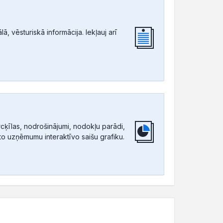
, vēsturiskā informācija. Iekļauj arī
ķīlas, nodrošinājumi, nodokļu parādi,
tīto uzņēmumu interaktīvo saišu grafiku.