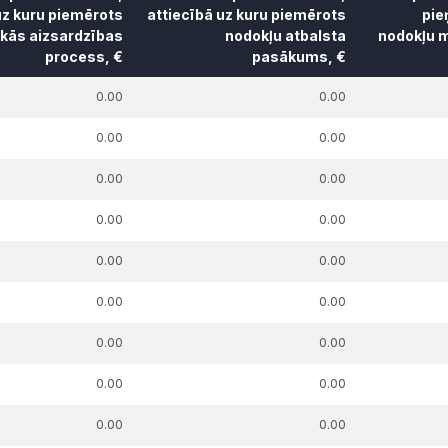
uz kuru piemērots
attiecībā uz kuru piemērots
pie
skās aizsardzības
nodokļu atbalsta
nodokļu m
process, €
pasākums, €
k. parāda summa,
t.sk. parāda summa,
t.sk. par
0.00
0.00
uz kuru piemērots
attiecībā uz kuru piemērots
pie
skās aizsardzības
nodokļu atbalsta
nodokļu m
0.00
0.00
process, €
pasākums, €
0.00
0.00
0.00
0.00
0.00
0.00
0.00
0.00
0.00
0.00
0.00
0.00
0.00
0.00