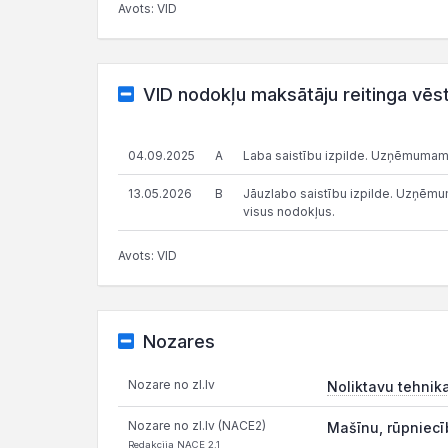
Avots: VID
VID nodokļu maksātāju reitinga vēs
04.09.2025
A
Laba saistību izpilde. Uzņēmumam
13.05.2026
B
Jāuzlabo saistību izpilde. Uzņēmums
visus nodokļus.
Avots: VID
Nozares
Nozare no zl.lv
Noliktavu tehnik
Nozare no zl.lv (NACE2)
Mašīnu, rūpniecī
Redakcija NACE 2.1