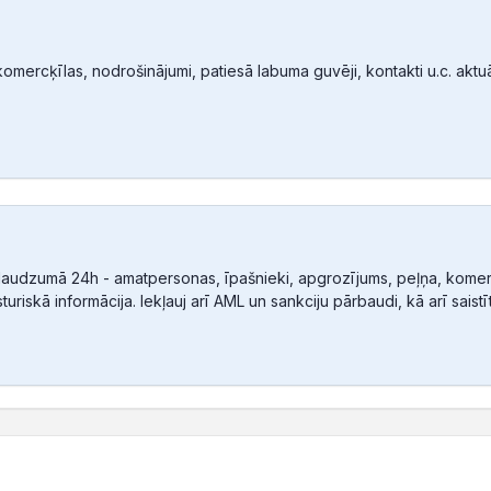
mercķīlas, nodrošinājumi, patiesā labuma guvēji, kontakti u.c. aktuālā
audzumā 24h - amatpersonas, īpašnieki, apgrozījums, peļņa, komerc
sturiskā informācija. Iekļauj arī AML un sankciju pārbaudi, kā arī sais