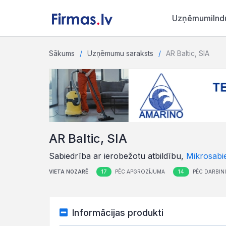
Uzņēmumi
Ind
Sākums
Uzņēmumu saraksts
AR Baltic, SIA
AR Baltic, SIA
Sabiedrība ar ierobežotu atbildību,
Mikrosabi
17
14
VIETA NOZARĒ
PĒC APGROZĪJUMA
PĒC DARBINI
Informācijas produkti