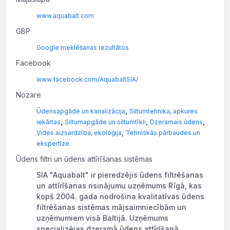
www.aquabalt.com
GBP
Google meklēšanas rezultātos
Facebook
www.facebook.com/AquabaltSIA/
Nozare
,
Ūdensapgāde un kanalizācija
Siltumtehnika, apkures
,
,
,
iekārtas
Siltumapgāde un siltumtīkli
Dzeramais ūdens
,
Vides aizsardzība, ekoloģija
Tehniskās pārbaudes un
ekspertīze
Ūdens filtri un ūdens attīrīšanas sistēmas
SIA "Aquabalt" ir pieredzējis ūdens filtrēšanas
un attīrīšanas risinājumu uzņēmums Rīgā, kas
kopš 2004. gada nodrošina kvalitatīvas ūdens
filtrēšanas sistēmas mājsaimniecībām un
uzņēmumiem visā Baltijā. Uzņēmums
specializējas dzeramā ūdens attīrīšanā,