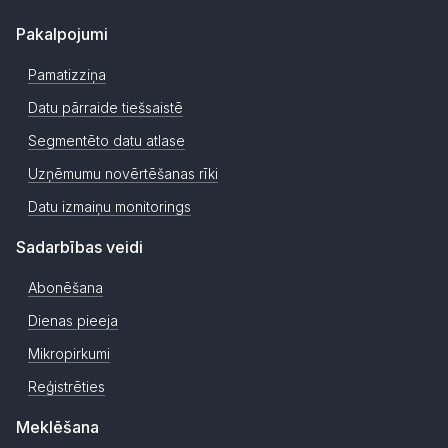
Pakalpojumi
Pamatizziņa
Datu pārraide tiešsaistē
Segmentēto datu atlase
Uzņēmumu novērtēšanas rīki
Datu izmaiņu monitorings
Sadarbības veidi
Abonēšana
Dienas pieeja
Mikropirkumi
Reģistrēties
Meklēšana