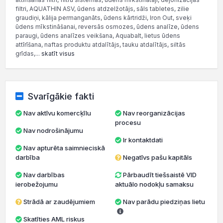
filtri, AQUATHIN ASV, ūdens atdzelžotājs, sāls tabletes, zilie
graudiņi, kālija permanganāts, ūdens kārtridži, Iron Out, sveķi
ūdens mīkstināšanai, reversās osmozes, ūdens analīze, ūdens
paraugi, ūdens analīzes veikšana, Aquabalt, lietus ūdens
attīrīšana, naftas produktu atdalītājs, tauku atdalītājs, siltās
grīdas,...
skatīt visus
Svarīgākie fakti
Nav aktīvu komercķīlu
Nav reorganizācijas
procesu
Nav nodrošinājumu
Ir kontaktdati
Nav apturēta saimnieciskā
darbība
Negatīvs pašu kapitāls
Nav darbības
Pārbaudīt tiešsaistē VID
ierobežojumu
aktuālo nodokļu samaksu
Strādā ar zaudējumiem
Nav parādu piedziņas lietu
Skatīties AML riskus