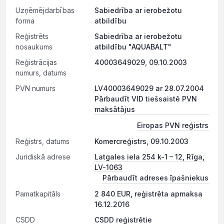
Uzņēmējdarbības
Sabiedrība ar ierobežotu
forma
atbildību
Reģistrēts
Sabiedrība ar ierobežotu
nosaukums
atbildību "AQUABALT"
Reģistrācijas
40003649029, 09.10.2003
numurs, datums
PVN numurs
LV40003649029 ar 28.07.2004
Pārbaudīt VID tiešsaistē PVN
maksātājus
Eiropas PVN reģistrs
Reģistrs, datums
Komercreģistrs, 09.10.2003
Juridiskā adrese
Latgales iela 254 k-1 – 12, Rīga,
LV-1063
Pārbaudīt adreses īpašniekus
Pamatkapitāls
2 840 EUR, reģistrēta apmaksa
16.12.2016
CSDD
CSDD reģistrētie