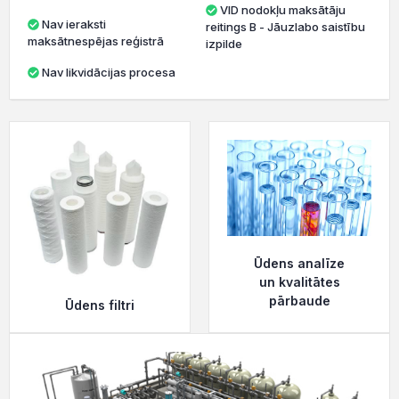
VID nodokļu maksātāju
Nav ieraksti
reitings B - Jāuzlabo saistību
maksātnespējas reģistrā
izpilde
Nav likvidācijas procesa
Ūdens analīze
un kvalitātes
pārbaude
Ūdens filtri