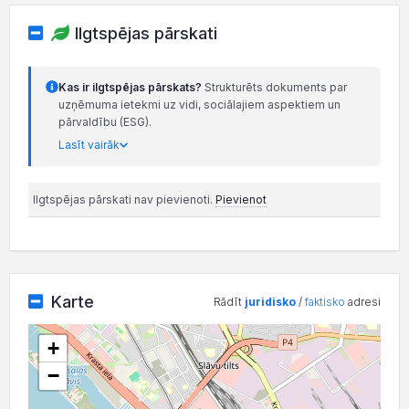
Ilgtspējas pārskati
Kas ir ilgtspējas pārskats?
Strukturēts dokuments par
uzņēmuma ietekmi uz vidi, sociālajiem aspektiem un
pārvaldību (ESG).
Lasīt vairāk
Ilgtspējas pārskati nav pievienoti.
Pievienot
Karte
Rādīt
juridisko
/
faktisko
adresi
+
−