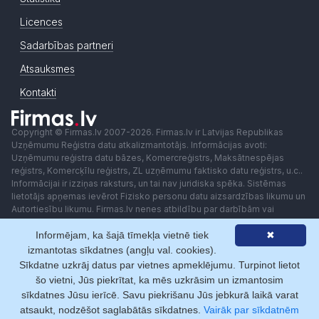
Licences
Sadarbības partneri
Atsauksmes
Kontakti
Copyright © Firmas.lv 2007-2026. Firmas.lv ir Latvijas Republikas
Uzņēmumu Reģistra datu atkalizmantotājs. Informācijas avoti:
Uzņēmumu reģistra datu bāzes, Komercreģistrs, Maksātnespējas
reģistrs, Komercķīlu reģistrs, ZL uzņēmumu faktisko datu reģistrs, u.c..
Informācijai ir izziņas raksturs, un tai nav juridiska spēka. Sistēmas
lietotājs apņemas ievērot Fizisko personu datu aizsardzības likumu un
Autortiesību likumu. Firmas.lv nenes atbildību par darbībām vai
lēmumiem, kas balstīti uz saņemto pakalpojumu. Lietotājam aizliegts
Informējam, ka šajā tīmekļa vietnē tiek
✖
izmantot jebkādas automatizētas sistēmas vai iekārtas (robotus)
piekļuvei sistēmai bez rakstiskas saskaņošanas ar Firmas.lv. Galvenā
izmantotas sīkdatnes (angļu val. cookies).
redaktore: Ingūna Pempere.
Sīkdatne uzkrāj datus par vietnes apmeklējumu. Turpinot lietot
Lietošanas noteikumi
Privātuma politika
Norēķini ar
šo vietni, Jūs piekrītat, ka mēs uzkrāsim un izmantosim
sīkdatnes Jūsu ierīcē. Savu piekrišanu Jūs jebkurā laikā varat
atsaukt, nodzēšot saglabātās sīkdatnes.
Vairāk par sīkdatnēm