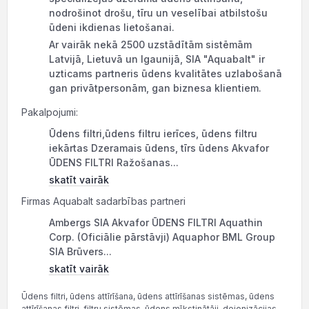
nodrošinot drošu, tīru un veselībai atbilstošu
ūdeni ikdienas lietošanai.
Ar vairāk nekā 2500 uzstādītām sistēmām
Latvijā, Lietuvā un Igaunijā, SIA "Aquabalt" ir
uzticams partneris ūdens kvalitātes uzlabošanā
gan privātpersonām, gan biznesa klientiem.
Pakalpojumi:
Ūdens filtri,ūdens filtru ierīces, ūdens filtru
iekārtas Dzeramais ūdens, tīrs ūdens Akvafor
ŪDENS FILTRI Ražošanas...
skatīt vairāk
Firmas Aquabalt sadarbības partneri
Ambergs SIA Akvafor ŪDENS FILTRI Aquathin
Corp. (Oficiālie pārstāvji) Aquaphor BML Group
SIA Brūvers...
skatīt vairāk
Ūdens filtri, ūdens attīrīšana, ūdens attīrīšanas sistēmas, ūdens
attīrīšanas filtri, filtru sistēmas, ūdens mīkstinātāji, dejonizācijas