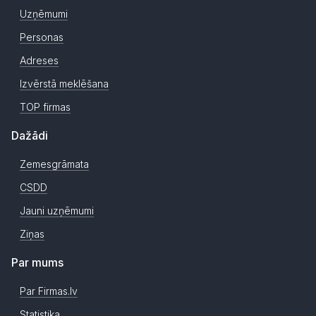
Uzņēmumi
Personas
Adreses
Izvērstā meklēšana
TOP firmas
Dažādi
Zemesgrāmata
CSDD
Jauni uzņēmumi
Ziņas
Par mums
Par Firmas.lv
Statistika