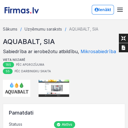
Ienākt
Sākums
Uzņēmumu saraksts
AQUABALT, SIA
AQUABALT, SIA
Sabiedrība ar ierobežotu atbildību,
Mikrosabiedrība
VIETA NOZARĒ
185
PĒC APGROZĪJUMA
55
PĒC DARBINIEKU SKAITA
Pamatdati
Statuss
Aktīvs