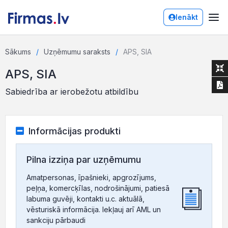
Ienākt
Sākums
Uzņēmumu saraksts
APS, SIA
APS, SIA
Sabiedrība ar ierobežotu atbildību
Informācijas produkti
Pilna izziņa par uzņēmumu
Amatpersonas, īpašnieki, apgrozījums,
peļņa, komercķīlas, nodrošinājumi, patiesā
labuma guvēji, kontakti u.c. aktuālā,
vēsturiskā informācija. Iekļauj arī AML un
sankciju pārbaudi