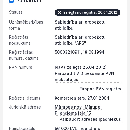
Pamatdati
Statuss
Izslēgts no reģistra, 26.04.2012
Uzņēmējdarbības
Sabiedrība ar ierobežotu
forma
atbildību
Reģistrēts
Sabiedrība ar ierobežotu
nosaukums
atbildību "APS"
Reģistrācijas
50003210911, 18.08.1994
numurs, datums
PVN numurs
Nav (izslēgts 26.04.2012)
Pārbaudīt VID tiešsaistē PVN
maksātājus
Eiropas PVN reģistrs
Reģistrs, datums
Komercreģistrs, 27.01.2004
Juridiskā adrese
Mārupes nov., Mārupe,
Plieņciema iela 15
Pārbaudīt adreses īpašniekus
Pamatkapitāls
56 000 LVL , reģistrēts