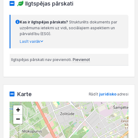
Ilgtspējas pārskati
Kas ir ilgtspējas pārskats?
Strukturēts dokuments par
uzņēmuma ietekmi uz vidi, sociālajiem aspektiem un
pārvaldību (ESG).
Lasīt vairāk
Ilgtspējas pārskati nav pievienoti.
Pievienot
Karte
Rādīt
juridisko
adresi
+
−