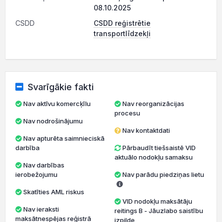
08.10.2025
CSDD
CSDD reģistrētie
transportlīdzekļi
Svarīgākie fakti
Nav aktīvu komercķīlu
Nav reorganizācijas
procesu
Nav nodrošinājumu
Nav kontaktdati
Nav apturēta saimnieciskā
darbība
Pārbaudīt tiešsaistē VID
aktuālo nodokļu samaksu
Nav darbības
ierobežojumu
Nav parādu piedziņas lietu
Skatīties AML riskus
VID nodokļu maksātāju
Nav ieraksti
reitings B - Jāuzlabo saistību
maksātnespējas reģistrā
izpilde