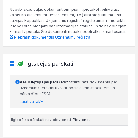
Nepubliskās daļas dokumentiem (piem., protokoli, pilnvaras,
valsts notāra lēmumi, tiesas lēmumi, u.c.) atbilstoši likuma “Par
Latvijas Republikas Uzņēmumu reģistru” regulējumam ir noteikts
ierobežotas pieejamības informācijas statuss un tie nav pieejami
Firmas.lv portālā. Šie dokumenti netiek nodoti atkalizmantošanai.
Pieprasīt dokumentus Uzņēmumu reģistrā
Ilgtspējas pārskati
Kas ir ilgtspējas pārskats?
Strukturēts dokuments par
uzņēmuma ietekmi uz vidi, sociālajiem aspektiem un
pārvaldību (ESG).
Lasīt vairāk
Ilgtspējas pārskati nav pievienoti.
Pievienot