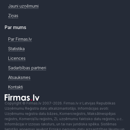
Jauni uzņēmumi
Ziņas
Par mums
Par Firmas.lv
Statistika
Licences
Sadarbības partneri
Atsauksmes
Kontakti
Copyright © Firmas.lv 2007-2026. Firmas.lv ir Latvijas Republikas
Uzņēmumu Reģistra datu atkalizmantotājs. Informācijas avoti:
Uzņēmumu reģistra datu bāzes, Komercreģistrs, Maksātnespējas
reģistrs, Komercķīlu reģistrs, ZL uzņēmumu faktisko datu reģistrs, u.c..
Informācijai ir izziņas raksturs, un tai nav juridiska spēka. Sistēmas
lietotājs apņemas ievērot Fizisko personu datu aizsardzības likumu un