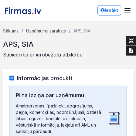
Ienākt
Sākums
Uzņēmumu saraksts
APS, SIA
APS, SIA
Sabiedrība ar ierobežotu atbildību
Informācijas produkti
Pilna izziņa par uzņēmumu
Amatpersonas, īpašnieki, apgrozījums,
peļņa, komercķīlas, nodrošinājumi, patiesā
labuma guvēji, kontakti u.c. aktuālā,
vēsturiskā informācija. Iekļauj arī AML un
sankciju pārbaudi