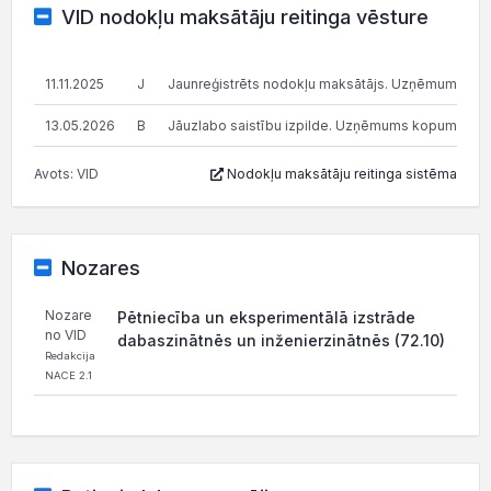
VID nodokļu maksātāju reitinga vēsture
11.11.2025
J
Jaunreģistrēts nodokļu maksātājs. Uzņēmums dibinā
13.05.2026
B
Jāuzlabo saistību izpilde. Uzņēmums kopumā pilda s
Avots: VID
Nodokļu maksātāju reitinga sistēma
Nozares
Nozare
Pētniecība un eksperimentālā izstrāde
no VID
dabaszinātnēs un inženierzinātnēs (72.10)
Redakcija
NACE 2.1