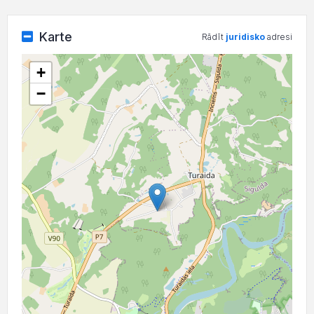
Karte
Rādīt
juridisko
adresi
+
−