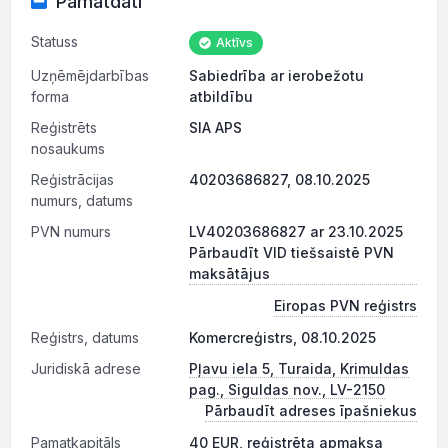
Pamatdati
Statuss
Aktīvs
Uzņēmējdarbības
Sabiedrība ar ierobežotu
forma
atbildību
Reģistrēts
SIA APS
nosaukums
Reģistrācijas
40203686827, 08.10.2025
numurs, datums
PVN numurs
LV40203686827 ar 23.10.2025
Pārbaudīt VID tiešsaistē PVN
maksātājus
Eiropas PVN reģistrs
Reģistrs, datums
Komercreģistrs, 08.10.2025
Juridiskā adrese
Pļavu iela 5, Turaida, Krimuldas
pag., Siguldas nov., LV-2150
Pārbaudīt adreses īpašniekus
Pamatkapitāls
40 EUR, reģistrēta apmaksa