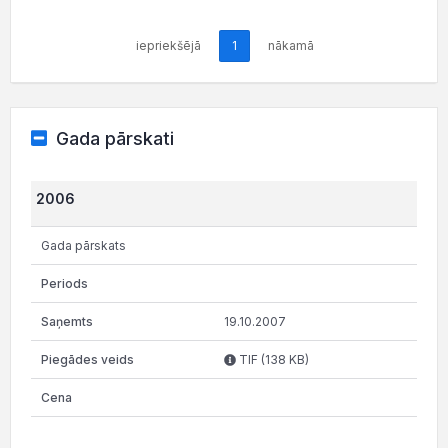
iepriekšējā
1
nākamā
Gada pārskati
2006
Gada pārskats
19.10.2007
TIF (138 KB)