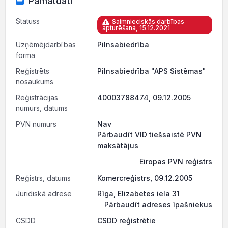
Pamatdati
Statuss
Saimnieciskās darbības
apturēšana, 15.12.2021
Uzņēmējdarbības
Pilnsabiedrība
forma
Reģistrēts
Pilnsabiedrība "APS Sistēmas"
nosaukums
Reģistrācijas
40003788474, 09.12.2005
numurs, datums
PVN numurs
Nav
Pārbaudīt VID tiešsaistē PVN
maksātājus
Eiropas PVN reģistrs
Reģistrs, datums
Komercreģistrs, 09.12.2005
Juridiskā adrese
Rīga, Elizabetes iela 31
Pārbaudīt adreses īpašniekus
CSDD
CSDD reģistrētie