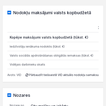
Nodokļu maksājumi valsts kopbudžetā
202
Kopējie maksājumi valsts kopbudžetā (tūkst. €)
Iedzīvotāju ienākuma nodoklis (tūkst. €)
Valsts sociālās apdrošināšanas obligātās iemaksas (tūkst. €)
Vidējais darbinieku skaits
Avots: VID
Pārbaudīt tiešsaistē VID aktuālo nodokļu samaksu
Nozares
Nozare no
Citu mašīnu un iekārtu