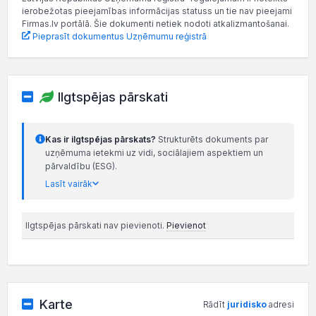
ierobežotas pieejamības informācijas statuss un tie nav pieejami
Firmas.lv portālā. Šie dokumenti netiek nodoti atkalizmantošanai.
Pieprasīt dokumentus Uzņēmumu reģistrā
Ilgtspējas pārskati
Kas ir ilgtspējas pārskats?
Strukturēts dokuments par
uzņēmuma ietekmi uz vidi, sociālajiem aspektiem un
pārvaldību (ESG).
Lasīt vairāk
Ilgtspējas pārskati nav pievienoti.
Pievienot
Karte
Rādīt
juridisko
adresi