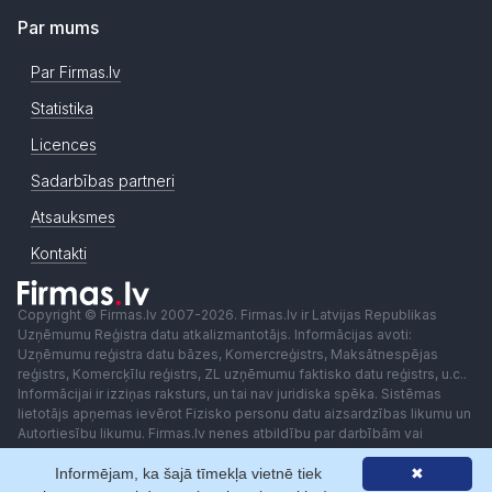
Par mums
Par Firmas.lv
Statistika
Licences
Sadarbības partneri
Atsauksmes
Kontakti
Copyright © Firmas.lv 2007-2026. Firmas.lv ir Latvijas Republikas
Uzņēmumu Reģistra datu atkalizmantotājs. Informācijas avoti:
Uzņēmumu reģistra datu bāzes, Komercreģistrs, Maksātnespējas
reģistrs, Komercķīlu reģistrs, ZL uzņēmumu faktisko datu reģistrs, u.c..
Informācijai ir izziņas raksturs, un tai nav juridiska spēka. Sistēmas
lietotājs apņemas ievērot Fizisko personu datu aizsardzības likumu un
Autortiesību likumu. Firmas.lv nenes atbildību par darbībām vai
lēmumiem, kas balstīti uz saņemto pakalpojumu. Lietotājam aizliegts
Informējam, ka šajā tīmekļa vietnē tiek
✖
izmantot jebkādas automatizētas sistēmas vai iekārtas (robotus)