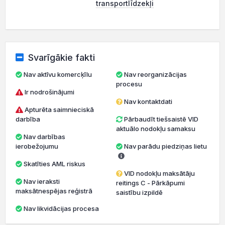
transportlīdzekļi
Svarīgākie fakti
Nav aktīvu komercķīlu
Nav reorganizācijas
procesu
Ir nodrošinājumi
Nav kontaktdati
Apturēta saimnieciskā
darbība
Pārbaudīt tiešsaistē VID
aktuālo nodokļu samaksu
Nav darbības
ierobežojumu
Nav parādu piedziņas lietu
Skatīties AML riskus
VID nodokļu maksātāju
Nav ieraksti
reitings C - Pārkāpumi
maksātnespējas reģistrā
saistību izpildē
Nav likvidācijas procesa