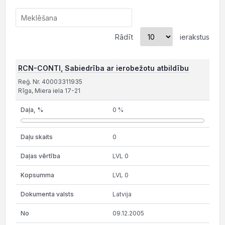
Rādīt
ierakstus
RCN-CONTI, Sabiedrība ar ierobežotu atbildību
Reģ. Nr. 40003311935
Rīga, Miera iela 17-21
0 %
0
LVL 0
LVL 0
Latvija
09.12.2005