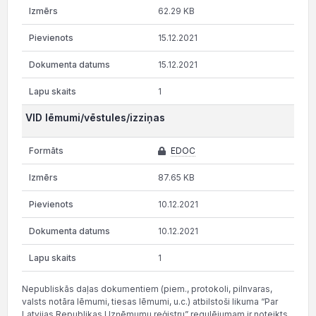
62.29 KB
15.12.2021
15.12.2021
1
VID lēmumi/vēstules/izziņas
EDOC
87.65 KB
10.12.2021
10.12.2021
1
Nepubliskās daļas dokumentiem (piem., protokoli, pilnvaras,
valsts notāra lēmumi, tiesas lēmumi, u.c.) atbilstoši likuma “Par
Latvijas Republikas Uzņēmumu reģistru” regulējumam ir noteikts