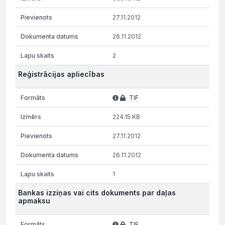
27.11.2012
26.11.2012
2
Reģistrācijas apliecības
TIF
224.15 KB
27.11.2012
26.11.2012
1
Bankas izziņas vai cits dokuments par daļas
apmaksu
TIF