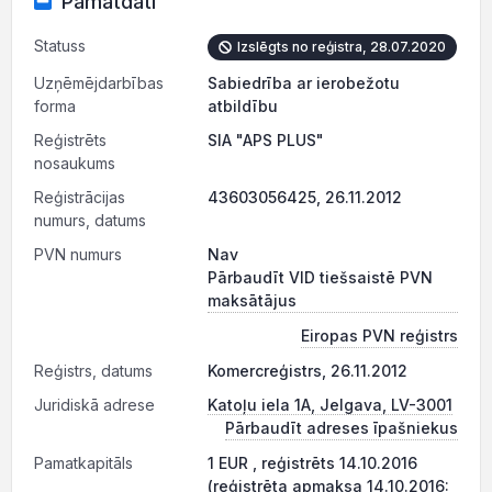
Pamatdati
Statuss
Izslēgts no reģistra, 28.07.2020
Uzņēmējdarbības
Sabiedrība ar ierobežotu
forma
atbildību
Reģistrēts
SIA "APS PLUS"
nosaukums
Reģistrācijas
43603056425, 26.11.2012
numurs, datums
PVN numurs
Nav
Pārbaudīt VID tiešsaistē PVN
maksātājus
Eiropas PVN reģistrs
Reģistrs, datums
Komercreģistrs, 26.11.2012
Juridiskā adrese
Katoļu iela 1A, Jelgava, LV-3001
Pārbaudīt adreses īpašniekus
Pamatkapitāls
1 EUR , reģistrēts 14.10.2016
(reģistrēta apmaksa 14.10.2016: