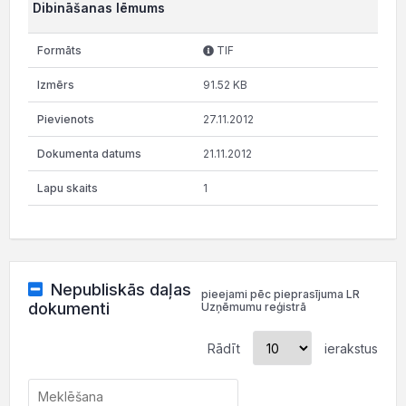
Dibināšanas lēmums
TIF
91.52 KB
27.11.2012
21.11.2012
1
Nepubliskās daļas
pieejami pēc pieprasījuma LR
dokumenti
Uzņēmumu reģistrā
Rādīt
ierakstus