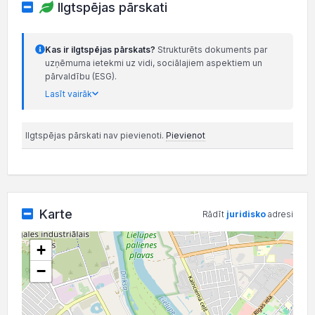
Ilgtspējas pārskati
Kas ir ilgtspējas pārskats?
Strukturēts dokuments par
uzņēmuma ietekmi uz vidi, sociālajiem aspektiem un
pārvaldību (ESG).
Lasīt vairāk
Ilgtspējas pārskati nav pievienoti.
Pievienot
Karte
Rādīt
juridisko
adresi
+
−