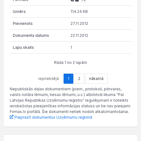
114.24 KB
27.11.2012
22.11.2012
1
Rāda 1 no 2 lapām
iepriekšējā
1
2
nākamā
Nepubliskās daļas dokumentiem (piem., protokoli, pilnvaras,
valsts notāra lēmumi, tiesas lēmumi, u.c.) atbilstoši likuma “Par
Latvijas Republikas Uzņēmumu reģistru” regulējumam ir noteikts
ierobežotas pieejamības informācijas statuss un tie nav pieejami
Firmas.lv portālā. Šie dokumenti netiek nodoti atkalizmantošanai.
Pieprasīt dokumentus Uzņēmumu reģistrā