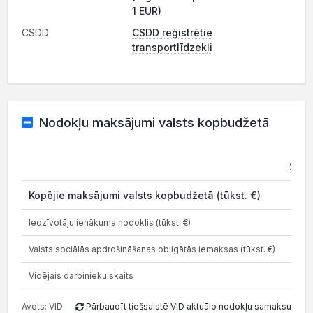
1 EUR)
CSDD
CSDD reģistrētie
transportlīdzekļi
Nodokļu maksājumi valsts kopbudžetā
2019
Kopējie maksājumi valsts kopbudžetā (tūkst. €)
0
Iedzīvotāju ienākuma nodoklis (tūkst. €)
0
Valsts sociālās apdrošināšanas obligātās iemaksas (tūkst. €)
0
Vidējais darbinieku skaits
0
Avots: VID
Pārbaudīt tiešsaistē VID aktuālo nodokļu samaksu