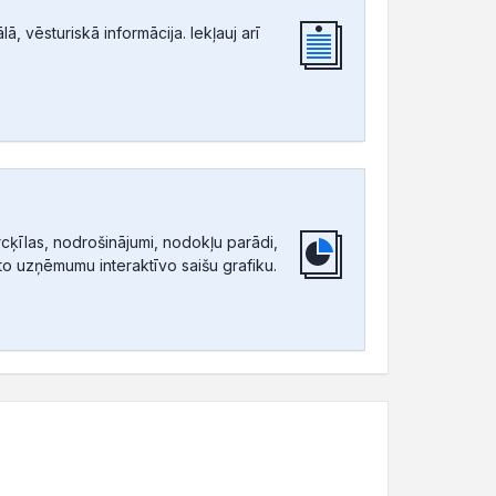
, vēsturiskā informācija. Iekļauj arī
ķīlas, nodrošinājumi, nodokļu parādi,
tīto uzņēmumu interaktīvo saišu grafiku.