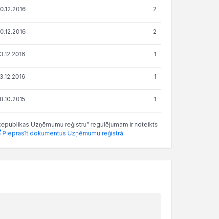
0.12.2016
2
0.12.2016
2
3.12.2016
1
3.12.2016
1
8.10.2015
1
as Republikas Uzņēmumu reģistru” regulējumam ir noteikts
Pieprasīt dokumentus Uzņēmumu reģistrā