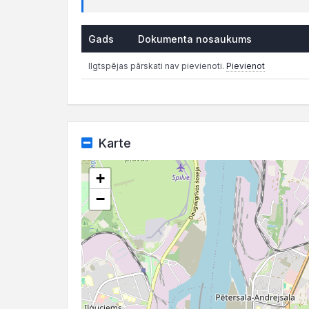
Gads
Dokumenta nosaukums
Ilgtspējas pārskati nav pievienoti.
Pievienot
Karte
+
−