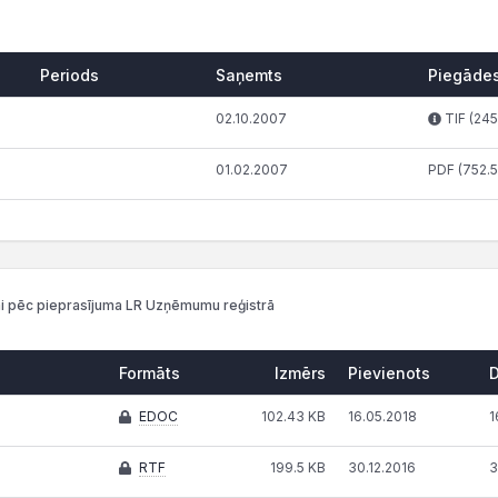
Periods
Saņemts
Piegādes
02.10.2007
TIF (245
01.02.2007
PDF (752.5
i pēc pieprasījuma LR Uzņēmumu reģistrā
Formāts
Izmērs
Pievienots
EDOC
102.43 KB
16.05.2018
1
RTF
199.5 KB
30.12.2016
3