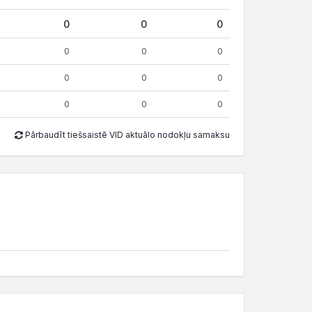
0
0
0
0
0
0
0
0
0
0
0
0
Pārbaudīt tiešsaistē VID aktuālo nodokļu samaksu