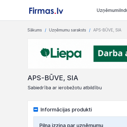
Uzņēmumi
Ind
Sākums
Uzņēmumu saraksts
APS-BŪVE, SIA
APS-BŪVE, SIA
Sabiedrība ar ierobežotu atbildību
Informācijas produkti
Pilna izziņa par uzņēmumu