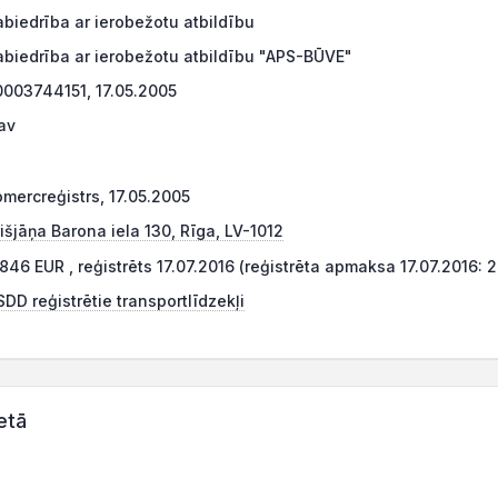
abiedrība ar ierobežotu atbildību
abiedrība ar ierobežotu atbildību "APS-BŪVE"
0003744151, 17.05.2005
av
omercreģistrs, 17.05.2005
išjāņa Barona iela 130, Rīga, LV-1012
846 EUR , reģistrēts 17.07.2016 (reģistrēta apmaksa 17.07.2016: 
DD reģistrētie transportlīdzekļi
etā