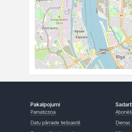
Pakalpojumi
Sadarb
Pamatizziņa
Abonēš
Datu pārraide tiešsaistē
Dienas 