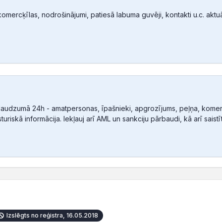
mercķīlas, nodrošinājumi, patiesā labuma guvēji, kontakti u.c. aktuālā
audzumā 24h - amatpersonas, īpašnieki, apgrozījums, peļņa, komerc
sturiskā informācija. Iekļauj arī AML un sankciju pārbaudi, kā arī sais
Izslēgts no reģistra, 16.05.2018