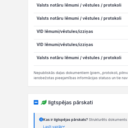
Valsts notāru lēmumi / vēstules / protokoli
Valsts notāru lēmumi / vēstules / protokoli
VID lēmumi/vēstules/izziņas
VID lēmumi/vēstules/izziņas
Valsts notāru lēmumi / vēstules / protokoli
Nepubliskās daļas dokumentiem (piem., protokoli, pilnvar
ierobežotas pieejamības informācijas statuss un tie nav
Ilgtspējas pārskati
Kas ir ilgtspējas pārskats?
Strukturēts dokuments 
Lasīt vairāk