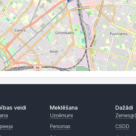
ības veidi
Meklēšana
Dažādi
ana
Uzņēmumi
Zemesgr
pieeja
Personas
CSDD