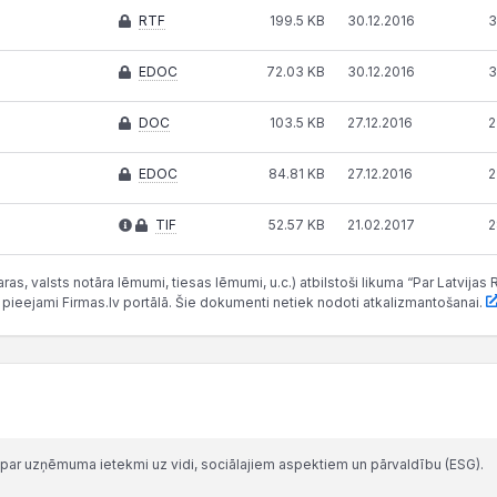
RTF
199.5 KB
30.12.2016
3
EDOC
72.03 KB
30.12.2016
3
DOC
103.5 KB
27.12.2016
2
EDOC
84.81 KB
27.12.2016
2
TIF
52.57 KB
21.02.2017
2
as, valsts notāra lēmumi, tiesas lēmumi, u.c.) atbilstoši likuma “Par Latvij
 pieejami Firmas.lv portālā. Šie dokumenti netiek nodoti atkalizmantošanai.
par uzņēmuma ietekmi uz vidi, sociālajiem aspektiem un pārvaldību (ESG).