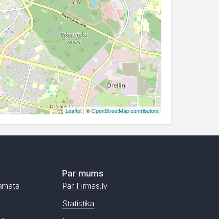
Leaflet
| ©
OpenStreetMap contributors
Par mums
āmata
Par Firmas.lv
Statistika