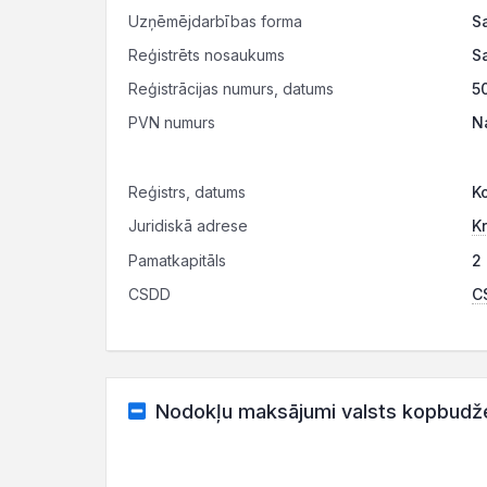
Uzņēmējdarbības forma
S
Reģistrēts nosaukums
S
Reģistrācijas numurs, datums
5
PVN numurs
N
Reģistrs, datums
K
Juridiskā adrese
Kr
Pamatkapitāls
2 
CSDD
CS
Nodokļu maksājumi valsts kopbudž