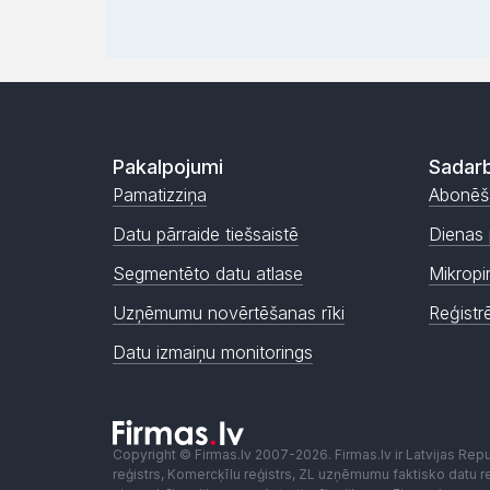
Pakalpojumi
Sadarb
Pamatizziņa
Abonēš
Datu pārraide tiešsaistē
Dienas 
Segmentēto datu atlase
Mikropi
Uzņēmumu novērtēšanas rīki
Reģistr
Datu izmaiņu monitorings
Copyright © Firmas.lv 2007-2026. Firmas.lv ir Latvijas Re
reģistrs, Komercķīlu reģistrs, ZL uzņēmumu faktisko datu reģ