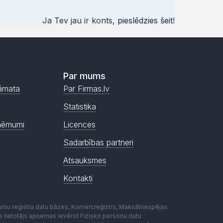
Ja Tev jau ir konts,
pieslēdzies šeit
!
Par mums
āmata
Par Firmas.lv
Statistika
ņēmumi
Licences
Sadarbības partneri
Atsauksmes
Kontakti
mumu reģistra datu bāzes, Komercreģistrs, Maksātnespējas
ēmas lietotājs apņemas ievērot Fizisko personu datu