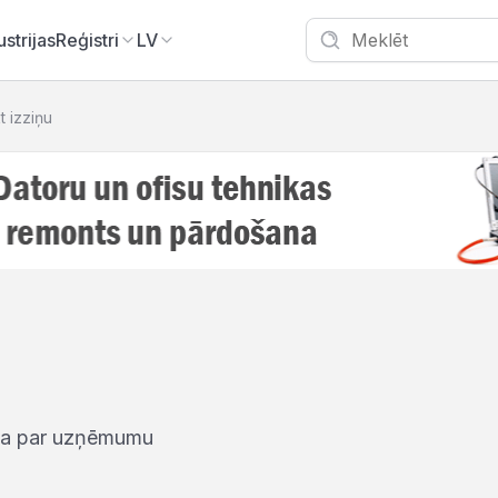
ustrijas
Reģistri
LV
t izziņu
iņa par uzņēmumu