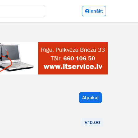
Ienākt
Atpakaļ
€10.00