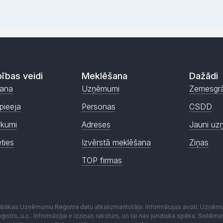
ības veidi
Meklēšana
Dažādi
ana
Uzņēmumi
Zemesgr
pieeja
Personas
CSDD
rkumi
Adreses
Jauni uz
ēties
Izvērstā meklēšana
Ziņas
TOP firmas
publikas Uzņēmumu Reģistra datu atkalizmantotājs. Informācijas avoti: Uzņē
istrs, u.c.. Informācijai ir izziņas raksturs, un tai nav juridiska spēka. Sist