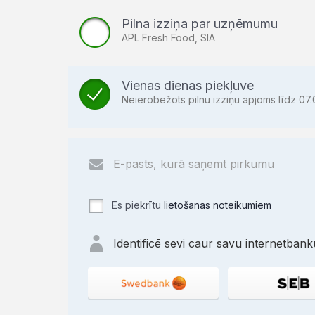
Pilna izziņa par uzņēmumu
APL Fresh Food, SIA
Vienas dienas piekļuve
Neierobežots pilnu izziņu apjoms līdz 07.
Es piekrītu
lietošanas noteikumiem
Identificē sevi caur savu internetbanku