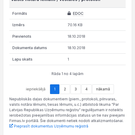
EDOC
70.16 KB
18.10.2018
18.10.2018
1
Rāda 1 no 4 lapām
iepriekšējā
1
2
3
4
nākamā
Nepubliskās daļas dokumentiem (piem., protokoli, pilnvaras,
valsts notāra lēmumi, tiesas lēmumi, u.c.) atbilstoši likuma “Par
Latvijas Republikas Uzņēmumu reģistru” regulējumam ir noteikts
ierobežotas pieejamības informācijas statuss un tie nav pieejami
Firmas.lv portālā. Šie dokumenti netiek nodoti atkalizmantošanai.
Pieprasīt dokumentus Uzņēmumu reģistrā