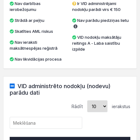
Nav darbības
Ir VID administrējami
ierobežojumu
nodokļu parādi virs € 150
Strādā ar peļņu
Nav parādu piedziņas lietu
Skatīties AML riskus
VID nodokļu maksātāju
Nav ieraksti
reitings A - Laba saistību
maksātnespējas reģistrā
izpilde
Nav likvidācijas procesa
VID administrēto nodokļu (nodevu)
parādu dati
Rādīt
ierakstus