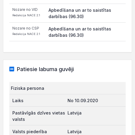
Nozare no VID
Apbedīšana un ar to saistītas
Redakcija NACE 2.1
darbības (96.30)
Nozare no CSP
Apbedīšana un ar to saistītas
Redakcija NACE 2.1
darbības (96.30)
Patiesie labuma guvēji
Fiziska persona
No 10.09.2020
Latvija
Latvija