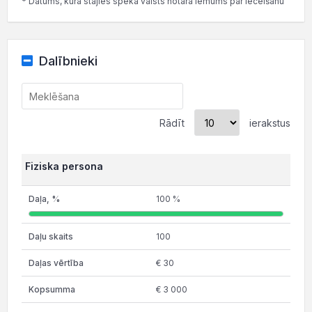
* Datums, kurā stājies spēkā valsts notāra lēmums par iecelšanu
Dalībnieki
Rādīt
ierakstus
Fiziska persona
100 %
100
€ 30
€ 3 000