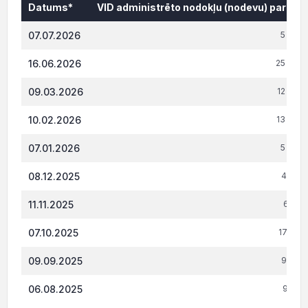
Datums*
VID administrēto nodokļu (nodevu) parāds,
Datums*
VID administrēto nodokļu (nodevu) parāds,
07.07.2026
5 000.
16.06.2026
25 000.
09.03.2026
12 000
10.02.2026
13 000.
07.01.2026
5 970.
08.12.2025
4 007.
11.11.2025
6 554
07.10.2025
17 071
09.09.2025
9 022.
06.08.2025
9 014