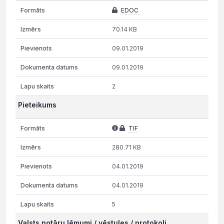
EDOC
70.14 KB
09.01.2019
09.01.2019
2
Pieteikums
TIF
280.71 KB
04.01.2019
04.01.2019
5
Valsts notāru lēmumi / vēstules / protokoli