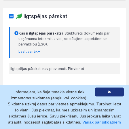
Ilgtspējas pārskati
Kas ir ilgtspējas pārskats?
Strukturēts dokuments par
uzņēmuma ietekmi uz vidi, sociālajiem aspektiem un
pārvaldību (ESG).
Lasīt vairāk
Ilgtspējas pārskati nav pievienoti.
Pievienot
Informējam, ka šajā tīmekļa vietnē tiek
✖
izmantotas sīkdatnes (angļu val. cookies).
Karte
Rādīt
juridisko
/
faktisko
adresi
Sīkdatne uzkrāj datus par vietnes apmeklējumu. Turpinot lietot
šo vietni, Jūs piekrītat, ka mēs uzkrāsim un izmantosim
+
sīkdatnes Jūsu ierīcē. Savu piekrišanu Jūs jebkurā laikā varat
atsaukt, nodzēšot saglabātās sīkdatnes.
Vairāk par sīkdatnēm
−