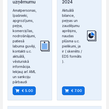
uzņēmumu
2024
Amatpersonas,
Aktuālā
īpašnieki,
bilance,
apgrozījums,
peļņas un
peļņa,
zaudējumu
komercķīlas,
aprēķins,
nodrošinājumi,
naudas
patiesā
plūsma u.c.
labuma guvēji,
pielikumi, ja
kontakti u.c.
ir ( skenēts /
aktuālā,
EDS formāts
vēsturiskā
).
informācija.
Iekļauj arī AML
un sankciju
pārbaudi
€ 5.00
€ 7.00