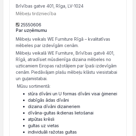
Brīvības gatve 401, Rīga, LV-1024
Mēbeļu tirdzniecība
25550606
Par uzņēmumu
Mēbeļu veikals WE Furniture Rīgā – kvalitatīvas
mēbeles par izdevīgām cenām.
Mēbeļu veikalā WE Furniture, Brīvības gatvē 401,
Rīgā, atradīsiet mūsdienīga dizaina mēbeles no
uzticamiem Eiropas ražotājiem par īpaši izdevīgām
cenām. Piedāvājam plašu mēbeļu klāstu viesistabai
un guļamistabai.
Mūsu sortimentā:
stūra dīvāni un U formas dīvāni visai ģimenei
dabīgās ādas dīvāni
dizaina dīvāni dizaineriem
dīvāna-gultas ikdienas lietošanai
atpūtas krēsli
gultas uz vietas
individuāli ražotas gultas