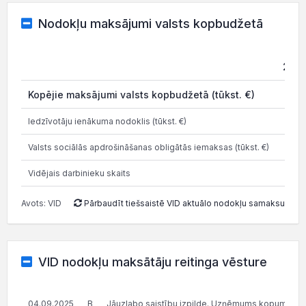
Nodokļu maksājumi valsts kopbudžetā
202
Kopējie maksājumi valsts kopbudžetā (tūkst. €)
5.2
Iedzīvotāju ienākuma nodoklis (tūkst. €)
0.4
Valsts sociālās apdrošināšanas obligātās iemaksas (tūkst. €)
3.0
Vidējais darbinieku skaits
Avots: VID
Pārbaudīt tiešsaistē VID aktuālo nodokļu samaksu
VID nodokļu maksātāju reitinga vēsture
04.09.2025
B
Jāuzlabo saistību izpilde. Uzņēmums kopumā pilda s