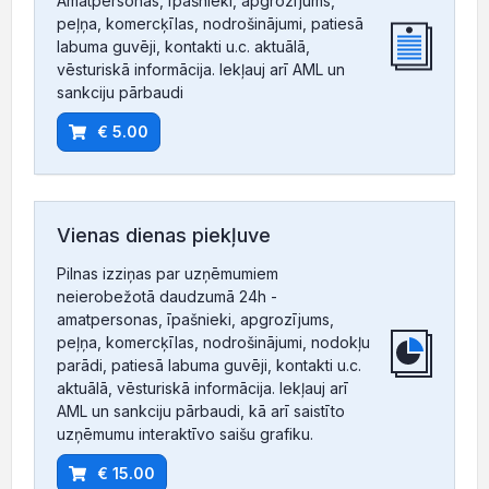
Amatpersonas, īpašnieki, apgrozījums,
peļņa, komercķīlas, nodrošinājumi, patiesā
labuma guvēji, kontakti u.c. aktuālā,
vēsturiskā informācija. Iekļauj arī AML un
sankciju pārbaudi
€ 5.00
Vienas dienas piekļuve
Pilnas izziņas par uzņēmumiem
neierobežotā daudzumā 24h -
amatpersonas, īpašnieki, apgrozījums,
peļņa, komercķīlas, nodrošinājumi, nodokļu
parādi, patiesā labuma guvēji, kontakti u.c.
aktuālā, vēsturiskā informācija. Iekļauj arī
AML un sankciju pārbaudi, kā arī saistīto
uzņēmumu interaktīvo saišu grafiku.
€ 15.00