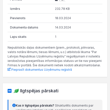
232.78 KB
18.03.2024
14.03.2024
1
Nepubliskās daļas dokumentiem (piem., protokoli, pilnvaras,
valsts notāra lēmumi, tiesas lēmumi, u.c.) atbilstoši likuma “Par
Latvijas Republikas Uzņēmumu reģistru” regulējumam ir noteikts
ierobežotas pieejamības informācijas statuss un tie nav pieejami
Firmas.lv portālā. Šie dokumenti netiek nodoti atkalizmantošanai.
Pieprasīt dokumentus Uzņēmumu reģistrā
Ilgtspējas pārskati
Kas ir ilgtspējas pārskats?
Strukturēts dokuments par