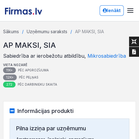
Ienākt
Sākums
Uzņēmumu saraksts
AP MAKSI, SIA
AP MAKSI, SIA
Sabiedrība ar ierobežotu atbildību,
Mikrosabiedrība
VIETA NOZARĒ
11K+
PĒC APGROZĪJUMA
12K+
PĒC PEĻŅAS
272
PĒC DARBINIEKU SKAITA
Informācijas produkti
Pilna izziņa par uzņēmumu