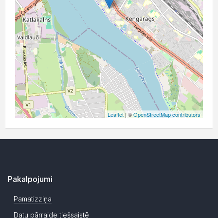
Leaflet
| ©
OpenStreetMap contributors
Pakalpojumi
Pamatizziņa
Datu pārraide tiešsaistē