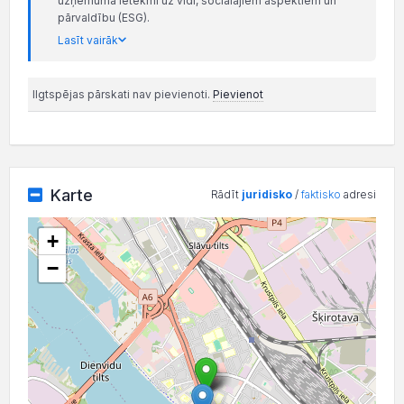
uzņēmuma ietekmi uz vidi, sociālajiem aspektiem un
pārvaldību (ESG).
Lasīt vairāk
Ilgtspējas pārskati nav pievienoti.
Pievienot
Karte
Rādīt
juridisko
/
faktisko
adresi
+
−