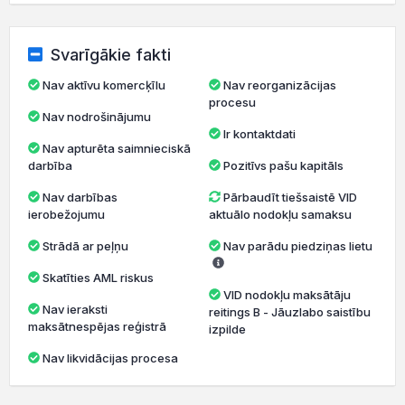
Svarīgākie fakti
Nav aktīvu komercķīlu
Nav reorganizācijas
procesu
Nav nodrošinājumu
Ir kontaktdati
Nav apturēta saimnieciskā
darbība
Pozitīvs pašu kapitāls
Nav darbības
Pārbaudīt tiešsaistē VID
ierobežojumu
aktuālo nodokļu samaksu
Strādā ar peļņu
Nav parādu piedziņas lietu
Skatīties AML riskus
VID nodokļu maksātāju
Nav ieraksti
reitings B - Jāuzlabo saistību
maksātnespējas reģistrā
izpilde
Nav likvidācijas procesa