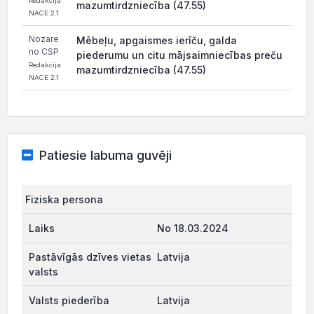
Redakcija
mazumtirdzniecība (47.55)
NACE 2.1
Nozare
Mēbeļu, apgaismes ierīču, galda
no CSP
piederumu un citu mājsaimniecības preču
Redakcija
mazumtirdzniecība (47.55)
NACE 2.1
Patiesie labuma guvēji
Fiziska persona
No 18.03.2024
Latvija
Latvija