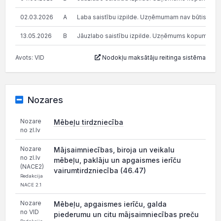
02.03.2026
A
Laba saistību izpilde. Uzņēmumam nav būtisku n
13.05.2026
B
Jāuzlabo saistību izpilde. Uzņēmums kopumā pilda s
Avots: VID
Nodokļu maksātāju reitinga sistēma
Nozares
Nozare
Mēbeļu tirdzniecība
no zl.lv
Nozare
Mājsaimniecības, biroja un veikalu
no zl.lv
mēbeļu, paklāju un apgaismes ierīču
(NACE2)
vairumtirdzniecība (46.47)
Redakcija
NACE 2.1
Nozare
Mēbeļu, apgaismes ierīču, galda
no VID
piederumu un citu mājsaimniecības preču